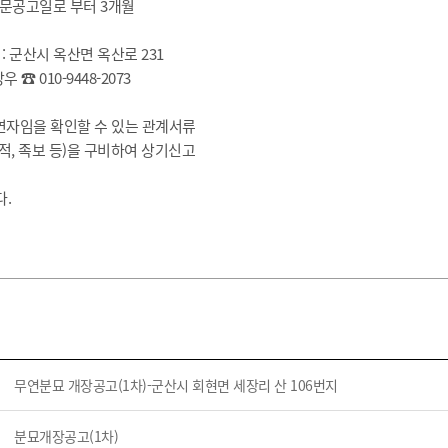
기부자 예우제
초신문공고일로 부터 3개월
기부자 명예의 전당
 : 군산시 옥산면 옥산로 231
기금사업
-9448-2073
군산시 답례품
분묘연자임을 확인할 수 있는 관계서류
고향사랑기부제 소식
족보 등)을 구비하여 상기신고
.
무연분묘 개장공고(1차)-군산시 회현면 세장리 산 106번지
분묘개장공고(1차)