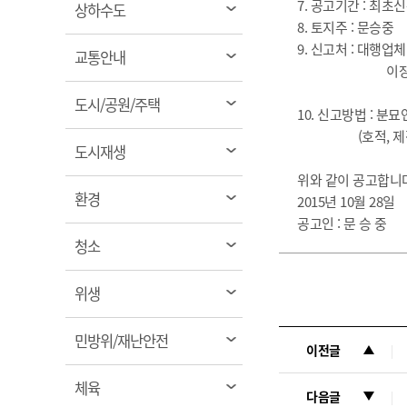
7. 공고기간 : 최
열
상하수도
8. 토지주 : 문승중
림
9. 신고처 : 대행업체
열
교통안내
이장우 ☎ 010
림
열
도시/공원/주택
10. 신고방법 : 
림
(호적, 제적, 
열
도시재생
림
위와 같이 공고합니다
열
환경
2015년 10월 28일
림
공고인 : 문 승 중
열
청소
림
열
위생
림
열
민방위/재난안전
이전글
림
열
체육
다음글