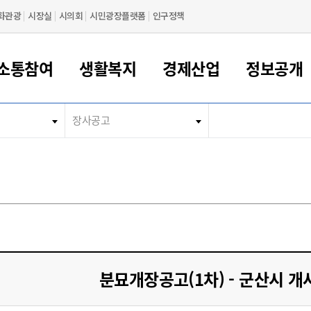
화관광
시장실
시의회
시민광장플랫폼
인구정책
소통참여
생활복지
경제산업
정보공개
장사공고
새만금 해양거점도시 군산
정보공개 목록/청구
시민참여서비스
여권 민원
기업지원
교육
군산시 소개
군산시 관할권 주요논리
각종 신고/민원
사전정보공표
일자리/창업
차량 민원
상하수도
시청안내
새만금 관할구역 결
주민등록/인감/가
교통안내
기업목록
인사운영
SNS소식
여권발급안내
시민광장플랫폼
교육지원
투자기업 인센티브
정보공개 목록/청구
군산 현황
차량등록사업소 안내
하수도 계획
군산시 명장
사전정보공표
청사종합안내
주민등록/인감/가
시내버스
일반기업 목록
2022년도 통계
조직도
여권 서식
시장에게 바란다
평생교육
기업지원정책
군산의 역사
차량 신규/이전 등록
상수도시설
구인구직
수시공표
전화번호안내
각종서식
택시
사회적경제기업
2023년도 통계
업무
나의민원
학자금대출이자지원
경제 공지/서식
수상현황
저당권 설정/말소 등록
수질검사
청년뜰(청년센터/창업센터)
부서별 팩스번호
시외버스/고속버스
공장 검색
2024년도 통계
부서소
나도한마디
우리아이 꿈탐험 지원사업
기업애로해소SOS
자연지리특성
등록원부 열람/발급
상수도/하수도 요금
시청 오시는 길
철도/항공
2025년도 통계
부서별 
군산시사회적경제지원센터
칭찬합시다
시민정보화교육
강소연구개발특구
행정구역/행정지도
자동차 등록 서식
요금조회납부시스템
여객선
설문조사
부모학교예약시스템
자매결연/국제협력 도시
자동차 과태료 조회 및 납부
공공하수처리시설
교통 관련사이트
일자리 지원사업
분묘개장공고(1차) - 군산시 개사
자원봉사참여
군산어린이시청
군산의 상징
자동차 정기(종합)검사 기
주정차단속 문자알
일자리지원센터
간조회 및 검사예약
스
전자민원창
적극행정
디지털배움터