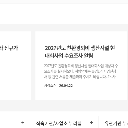
좌 신규가
2027년도 친환경퇴비 생산시설 현
대화사업 수요조사 알림
2027년도 친환경퇴비 생산시설 현대화사업 대상자 수
요조사를 실시하오니, 희망업체는 붙임1의 사업신청
서 등 관련 서류를 제출하여 주시기 바랍니다. 가. 사
업 명 : 2027년 친환경퇴비 생산시설 현대화사업 나.
시정소식 | 26.04.22
신청대상 : 가축분퇴
직속기관/사업소 누리집
유관기관 누