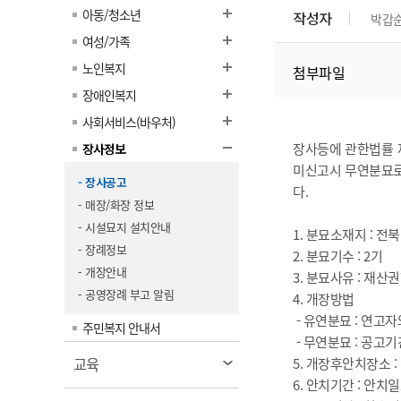
계약정보공개
아동/청소년
작성자
박갑
전화번호안내
전화번호안내
전화번호안내
전화번호안내
전화번호안내
전화번호안내
전화번호안내
전화번호안내
군산시보
장사정보
여성/가족
입찰/계약정보
읍면동소식
주민복지 안내서
주요시책
수산업
찾아오시는길
찾아오시는길
찾아오시는길
찾아오시는길
찾아오시는길
찾아오시는길
찾아오시는길
찾아오시는길
노인복지
첨부파일
용역과제
민원편의제도
웹진 열린군산
시정계획
어업현황
장애인복지
타기관소식
민원 1회방문 처리제
주요업무
수산물 안전정보
사회서비스(바우처)
어디서나 민원처리제
시정백서
장사등에 관한법률 
장사정보
군산수산물 소비촉진행사
상품권 구매 사용 및 관리
미신고시 무연분묘로
사전심사 청구제도
군산 특화 수산물
- 장사공고
다.
민원인 후견인제
- 매장/화장 정보
복합민원 상담예약제
- 시설묘지 설치안내
1. 분묘소재지 : 전
- 장례정보
폐업신고 원스톱서비스
2. 분묘기수 : 2기
- 개장안내
3. 분묘사유 : 재산
납세자 보호관제도
- 공영장례 부고 알림
4. 개장방법
『안심상속』 원스톱 서비
- 유연분묘 : 연고자
주민복지 안내서
스
- 무연분묘 : 공고
열
교육
5. 개장후안치장소 :
림
6. 안치기간 : 안치