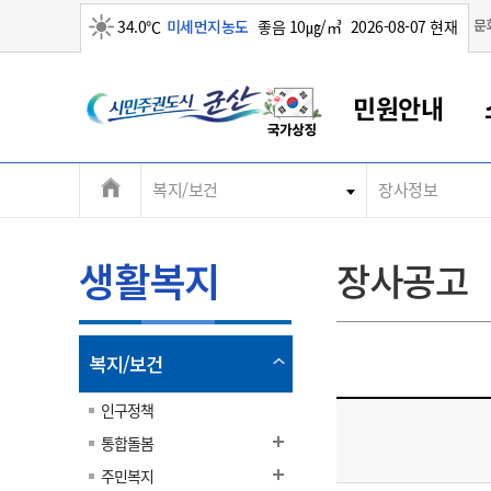
맑음
문
34.0℃
미세먼지농도
좋음 10㎍/㎥
2026-08-07 현재
시
민원안내
민
전
복지/보건
장사정보
군산새만금
민원안내
소통참여
생활복지
경제산업
정보공개
군산소개
전북소개
주
군산에서 시작되는 새만금
전북특별자치도 소개
군산사랑상품권
민원창구안내
정보공개제도
복지/보건
시정알림
군산시 비전
체
권
민원이용안내
시정소식
인구정책
상품권 안내
제도안내
전북특별자치도란?
메
생활복지
장사공고
민원수수료
시험/채용
통합돌봄
상품권 공지사항
비공개대상정보
전북특별자치도 용어 Q&A
뉴
도
종합민원창구
보도자료
주민복지
상품권 Q&A
불복구제절차
자료실
시
아름다운 배려창구
행사안내
아동/청소년
상품권 이용규약
수수료
열
복지/보건
홍보영상 게시판
토지정보민원창구
행사일정표
여성/가족
판매대행점 조회
정보공개서식
림
군
대표전화
대표전화
대표전화
대표전화
대표전화
대표전화
대표전화
대표전화
063-454-4000
063-454-4000
063-454-4000
063-454-4000
063-454-4000
063-454-4000
063-454-4000
063-454-4000
인구정책
무인민원발급기
교육안내
노인복지
지류상품권 재고조회
통합돌봄
산
보건소식
장애인복지
부서 및 담당자 연락처
부서 및 담당자 연락처
부서 및 담당자 연락처
부서 및 담당자 연락처
부서 및 담당자 연락처
부서 및 담당자 연락처
부서 및 담당자 연락처
부서 및 담당자 연락처
주민복지
고시공고
사회서비스(바우처)