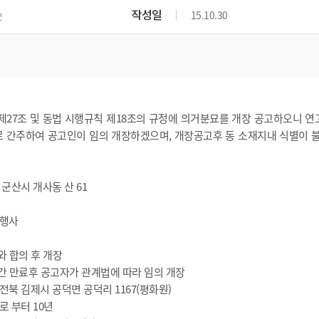
위원회 현황
공공데이터 개방
업무추진비공
군산시 무상교통
작성일
순
15.10.30
공부의 명수
정부24
위원회 명단공개
공공데이터 개방
예산/재정
법률정보
국민신문고
건설
부동산
에너지
환경
청소
위생
위원회 회의록 공개
공공데이터 수요조사
민원편람/서식
한눈에 서비스
전자가족관계등록
예산안내
조례규칙 입법예고
경제동향
도로/가로등
부동산 정보
태양광
환경선언문
청소정보
공중위생
재정공시
조례규칙 입법예고(구)
물가정보
자전거
주소/건축/지적/지리정보
가스/석유
인터넷등기소
환경기본정보
대형폐기물 배출신고
위생용품 제조업
결산보고서
법률정보 관련사이트
사회조사
제27조 및 동법 시행규칙 제18조의 규정에 의거분묘를 개장 공고하오니 연
조상땅찾기
국세청홈택스
화학물질 관리지도
공모사업
생활쓰레기 처리요령
식품위생
 간주하여 공고인이 임의 개장하겠으며, 개장공고후 동 소재지내 식별이 
중기지방재정계획
사업체조
위택스
미세먼지 대응
음식물쓰레기 처리요령
문화 콘텐츠업
투자심사
통계연보
부동산통합민원
환경영향평가
폐기물 처리시설 현황
예산낭비신고
청년통계
북 군산시 개사동 산 61
체육
공공데이터포털
석면해체 건축물정보
보조금 부정수급 신고
주민등록
새올전자민원창구
체육시설 안내
권행사
환경오염업소 공개
공유재산
체류외국
군산시체육회
환경 관련사이트
재정용어사전
와 합의 후 개장
생활체육 공지
군산시 고향사랑기부제
기간 만료후 공고자가 관계법에 따라 임의 개장
 전북 김제시 공덕면 공덕리 1167(평화원)
고향사랑기부제 소개
군산상품
일로 부터 10년