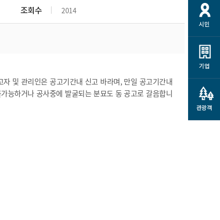
개
재정정보 공개
공공저작물
션
조회수
2014
시민
통계정보
행정규제개혁
소상공인 지원
민방위/재난안전
시스템
행정규제개혁안내
고유가 피해지원금
민방위
규제신문고
군산사랑배달 배달의명수
기업
재난안전
규제입증요청
고자 및 관리인은 공고기간내 신고 바라며, 만일 공고기간내
카드수수료 지원
풍수해보험
불가능하거나 공사중에 발굴되는 분묘도 동 공고로 갈음합니
사
규제정보포털
소상공인지원
재해예방
관광객
관련기관 안내
군산시착한가격업소
시민대상보험
통계
영조물 배상보험
인 현황
군산시민 안전보험
군산시민 자전거보험
군산 상품
농업인안전보험 농가부담
 가이드북
금 지원사업