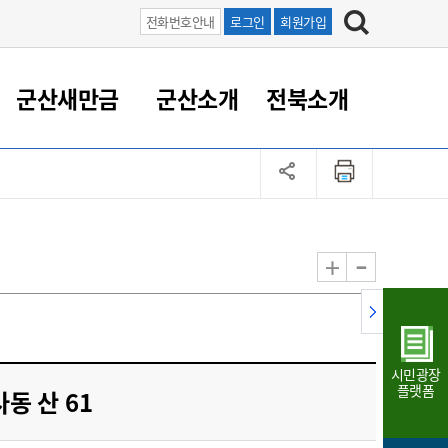
전화번호안내
로그인
회원가입
군산새만금
군산소개
전북소개
정 대응
족관계
부서/업무
RE100의 중심 새만금
도시/공원/주택
산업인프라
정책실명제
토지/건축
읍면동 안내
군산새만금 홍보 영상
조직운영6대지표
농업/축산업
도시재생
지방세
족관계
도시계획/지구단위계획
군산국가산업단지
정책실명제 안내
지방세
도시재생사업
민선8기 농업비전/발전방
공무원 정원
향
-
+
공원녹지
군산2국가산업단지
국민신청실명제안내
지방세환급금신청
도시재생(현장)지원센터
과장급이상 상위직 비율
농산물 유통
식
주택
새만금산업단지
정책실명제 중점관리 대상
지방세 상담챗봇
도시재생시설 현황
공무원 1인당 주민수
가축방역
자료실
자유무역지역
도시재생 공지/행사
현장공무원 비율
동물복지
지방산업단지
재정규모대비 인건비운영
시민광장
농공단지
실국본부수
플랫폼
동 산 61
림 서비
산업단지 지도
내고장 알리미
구
항만/여객/공항/철도/컨벤