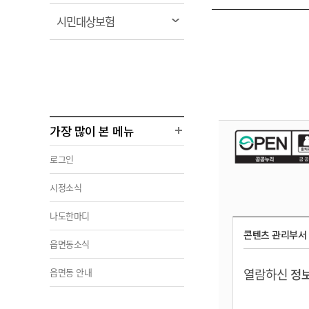
림
열
시민대상보험
림
가장 많이 본 메뉴
로그인
시정소식
나도한마디
콘텐츠 관리부서
읍면동소식
열람하신
정보
읍면동 안내