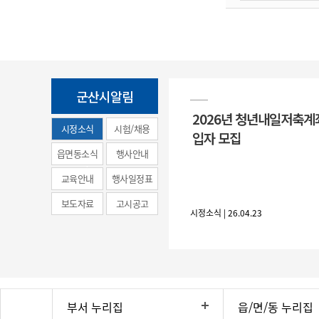
군산시알림
2026년 청년내일저축계
시정소식
시험/채용
입자 모집
(municipal
읍면동소식
행사안내
news)
교육안내
행사일정표
보도자료
고시공고
시정소식 | 26.04.23
부서 누리집
읍/면/동 누리집