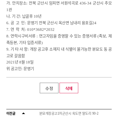
가
안치장소
전북 군산시 임피면 서원석곡로
군산시 추모
.
:
436-34
관
1
나
기 간
납골후
년
.
:
10
공 고 인
문명기 전북 군산시 옥산면 남내리 용호길
6.
:
24
연 락 처
7.
: 010*3682*2032
연락시구비서류
연고자임을 증명할 수 있는 증명서류
족보
제
8.
:
(
,
족등본
기타 입증서류
,
)
기 타 사 항
개장 공고후 소재지 내 식별이 불가능한 분묘도 동 공
9.
:
고로 갈음함
년
월
일
2021
8
18
위 공고인
문명기
:
수정
삭제
이전글
분묘개장공고1차군산시 옥도면 말도리 90-2