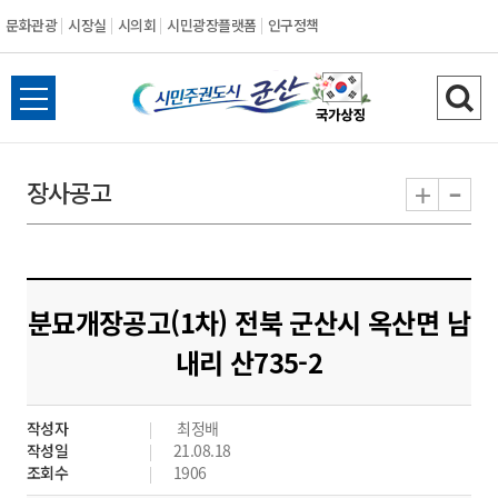
문화관광
시장실
시의회
시민광장플랫폼
인구정책
시
전
검
민
체
색
메
하
-
+
장사공고
주
뉴
기
열
권
기
도
분묘개장공고(1차) 전북 군산시 옥산면 남
시
내리 산735-2
군
작성자
최정배
산
작성일
21.08.18
조회수
1906