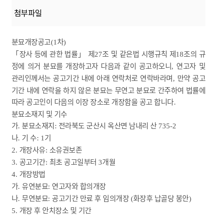
첨부파일
분묘개장공고
차
(1
)
「
장사 등에 관한 법률
」
제
조 및 같은법 시행규칙 제
조의 규
27
18
정에 의거 분묘를 개장하고자 다음과 같이 공고하오니
연고자 및
,
관리인께서는 공고기간 내에 아래 연락처로 연락바라며
만약 공고
,
기간 내에 연락을 하지 않은 분묘는 무연고 분묘로 간주하여 법률에
따라 공고인이 다음의 이장 장소로 개장함을 공고 합니다
.
분묘소재지 및 기수
가
분묘소재지
전라북도 군산시 옥산면 남내리 산
.
:
735-2
나
기 수
기
.
: 1
개장사유
소유권보존
2.
:
공고기간
최초 공고일부터
개월
3.
:
3
개장방법
4.
가
유연분묘
연고자와 합의개장
.
:
나
무연분묘
공고기간 만료 후 임의개장
화장후 납골당 봉안
.
:
(
)
개장 후 안치장소 및 기간
5.