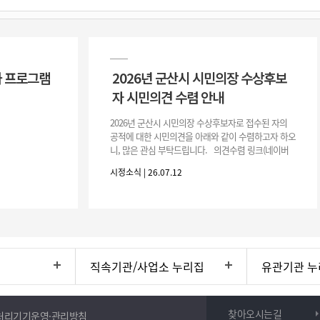
 프로그램
2026년 군산시 시민의장 수상후보
자 시민의견 수렴 안내
2026년 군산시 시민의장 수상후보자로 접수된 자의
공적에 대한 시민의견을 아래와 같이 수렴하고자 하오
니, 많은 관심 부탁드립니다. 의견수렴 링크(네이버
폼) -> 아래 주소 클릭https://naver.me/5IfLW57I
시정소식 | 26.07.12
직속기관/사업소 누리집
유관기관 누
찾아오시는길
처리기기운영·관리방침