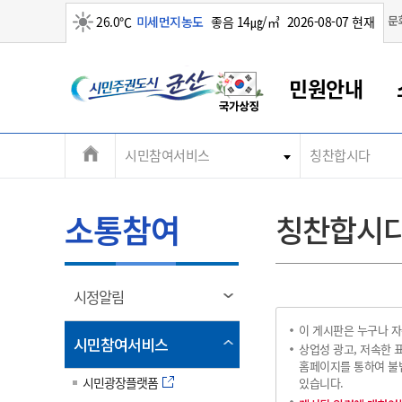
맑음
문
26.0℃
미세먼지농도
좋음 14㎍/㎥
2026-08-07 현재
시
민원안내
민
전
시민참여서비스
칭찬합시다
군산새만금
민원안내
소통참여
생활복지
경제산업
정보공개
군산소개
전북소개
주
군산에서 시작되는 새만금
전북특별자치도 소개
군산사랑상품권
민원창구안내
정보공개제도
복지/보건
시정알림
군산시 비전
체
권
민원이용안내
시정소식
인구정책
상품권 안내
제도안내
전북특별자치도란?
메
소통참여
칭찬합시
민원수수료
시험/채용
통합돌봄
상품권 공지사항
비공개대상정보
전북특별자치도 용어 Q&A
뉴
도
종합민원창구
보도자료
주민복지
상품권 Q&A
불복구제절차
자료실
시
아름다운 배려창구
행사안내
아동/청소년
상품권 이용규약
수수료
열
시정알림
홍보영상 게시판
토지정보민원창구
행사일정표
여성/가족
판매대행점 조회
정보공개서식
림
군
이 게시판은 누구나 자
대표전화
대표전화
대표전화
대표전화
대표전화
대표전화
대표전화
대표전화
063-454-4000
063-454-4000
063-454-4000
063-454-4000
063-454-4000
063-454-4000
063-454-4000
063-454-4000
열
시민참여서비스
무인민원발급기
교육안내
노인복지
지류상품권 재고조회
상업성 광고, 저속한 
림
홈페이지를 통하여 불법
산
보건소식
장애인복지
시민광장플랫폼
부서 및 담당자 연락처
부서 및 담당자 연락처
부서 및 담당자 연락처
부서 및 담당자 연락처
부서 및 담당자 연락처
부서 및 담당자 연락처
부서 및 담당자 연락처
부서 및 담당자 연락처
있습니다.
고시공고
사회서비스(바우처)