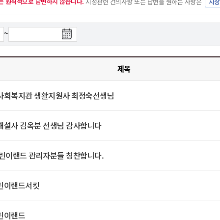
는 원칙적으로 답변하지 않습니다.
시정관련 건의사항 또는 답변을 원하는 사항은
시장
위원회 현황
공공데이터 개방
업무추진비공
군산시 무상교통
공부의 명수
정부24
위원회 명단공개
공공데이터 개방
예산/재정
법률정보
국민신문고
건설
부동산
에너지
검
~
환경
청소
위생
위원회 회의록 공개
공공데이터 수요조사
색
민원편람/서식
한눈에 서비스
전자가족관계등록
예산안내
조례규칙 입법예고
경제동향
도로/가로등
부동산 정보
태양광
종
환경선언문
청소정보
공중위생
재정공시
조례규칙 입법예고(구)
물가정보
자전거
주소/건축/지적/지리정보
가스/석유
료
제목
인터넷등기소
환경기본정보
대형폐기물 배출신고
위생용품 제조업
일
결산보고서
법률정보 관련사이트
사회조사
조상땅찾기
국세청홈택스
화학물질 관리지도
공모사업
생활쓰레기 처리요령
식품위생
사회복지관 생활지원사 최정숙선생님
중기지방재정계획
사업체조
위택스
미세먼지 대응
음식물쓰레기 처리요령
문화 콘텐츠업
투자심사
통계연보
부동산통합민원
환경영향평가
폐기물 처리시설 현황
설사 김옥분 선생님 감사합니다
예산낭비신고
청년통계
체육
공공데이터포털
석면해체 건축물정보
보조금 부정수급 신고
주민등록
새올전자민원창구
체육시설 안내
환경오염업소 공개
린이랜드 관리자분들 칭찬합니다.
공유재산
체류외국
군산시체육회
환경 관련사이트
재정용어사전
생활체육 공지
린이랜드서킷
군산시 고향사랑기부제
고향사랑기부제 소개
군산상품
린이랜드