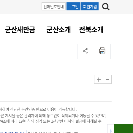
전화번호안내
로그인
회원가입
군산새만금
군산소개
전북소개
정 대응
족관계
부서/업무
RE100의 중심 새만금
도시/공원/주택
산업인프라
정책실명제
토지/건축
읍면동 안내
군산새만금 홍보 영상
조직운영6대지표
농업/축산업
도시재생
지방세
족관계
도시계획/지구단위계획
군산국가산업단지
정책실명제 안내
지방세
도시재생사업
민선8기 농업비전/발전방
공무원 정원
향
-
+
공원녹지
군산2국가산업단지
국민신청실명제안내
지방세환급금신청
도시재생(현장)지원센터
과장급이상 상위직 비율
농산물 유통
식
주택
새만금산업단지
정책실명제 중점관리 대상
지방세 상담챗봇
도시재생시설 현황
공무원 1인당 주민수
가축방역
자료실
자유무역지역
도시재생 공지/행사
현장공무원 비율
동물복지
지방산업단지
재정규모대비 인건비운영
 위하여 간단한 본인인증 만으로 이용이 가능합니다.
농공단지
실국본부수
 다른 게시물 등은 관리자에 의해 통보없이 삭제되거나 이동될 수 있으며,
조에 따라 1년이하의 징역 또는 1천만원 이하의 벌금에 처해질 수
림 서비
산업단지 지도
내고장 알리미
구
항만/여객/공항/철도/컨벤