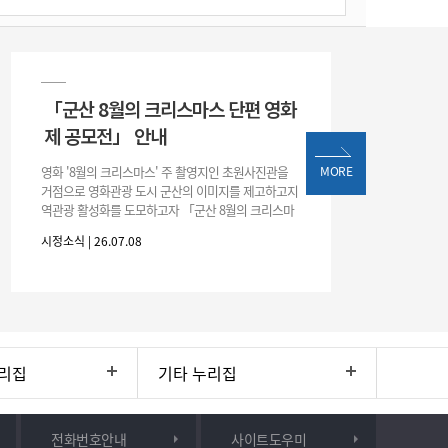
「군산 8월의 크리스마스 단편 영화
제 공모전」 안내
영화 '8월의 크리스마스' 주 촬영지인 초원사진관을
MORE
거점으로 영화관광 도시 군산의 이미지를 제고하고지
역관광 활성화를 도모하고자 「군산 8월의 크리스마
스 단편 영화제 공모전」을 다음과 같이 개최하오니
시정소식 | 26.07.08
많은 관심과 참여 바랍니다. □ 개
리집
기타 누리집
전화번호안내
사이트도우미