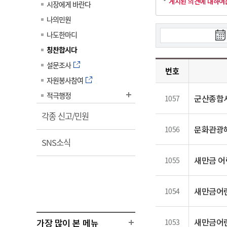
게시된 의견에 대하여
시장에게 바란다
계약정보공개
전화번호안내
전화번호안내
전화번호안내
전화번호안내
전화번호안내
전화번호안내
전화번호안내
전화번호안내
군산시보
장사정보
나의민원
입찰/계약정보
읍면동소식
주민복지 안내서
주요시책
수산업
검
나도한마디
찾아오시는길
찾아오시는길
찾아오시는길
찾아오시는길
찾아오시는길
찾아오시는길
찾아오시는길
찾아오시는길
용역과제
색
민원편의제도
웹진 열린군산
칭찬합시다
시정계획
어업현황
시
타기관소식
설문조사
민원 1회방문 처리제
주요업무
수산물 안전정보
작
번호
자원봉사참여
어디서나 민원처리제
일
시정백서
군산수산물 소비촉진행사
상품권 구매 사용 및 관리
적극행정
사전심사 청구제도
군산종합
1057
군산 특화 수산물
민원인 후견인제
열
각종 신고/민원
림
복합민원 상담예약제
문화관광해
1056
열
SNS소식
폐업신고 원스톱서비스
림
새만금 어
납세자 보호관제도
1055
『안심상속』 원스톱 서비
스
새만금어
1054
새만금어
가장 많이 본 메뉴
1053