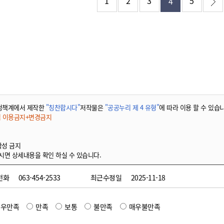
1
2
3
5
4
정책계에서 제작한
"칭찬합시다"
저작물은
"공공누리 제 4 유형"
에 따라 이용 할 수 있습
적 이용금지+변경금지
작성 금지
시면 상세내용을 확인 하실 수 있습니다.
전화
063-454-2533
최근수정일
2025-11-18
매우만족
만족
보통
불만족
매우불만족