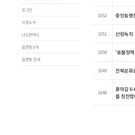
로그인
중앙동행정
1052
시정소식
산림녹지
1051
나도한마디
읍면동소식
'동물정책
1050
읍면동 안내
전북문화
1049
풍마길 6
1048
를 칭찬합