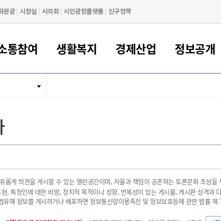
화관광
시장실
시의회
시민광장플랫폼
인구정책
소통참여
생활복지
경제산업
정보공개
새만금 해양거점도시 군산
정보공개 목록/청구
시민참여서비스
여권 민원
기업지원
교육
군산시 소개
군산시 관할권 주요논리
각종 신고/민원
사전정보공표
일자리/창업
차량 민원
상하수도
시청안내
새만금 관할구역 결
주민등록/인감/가
교통안내
기업목록
인사운영
SNS소식
여권발급안내
시민광장플랫폼
교육지원
투자기업 인센티브
정보공개 목록/청구
군산 현황
차량등록사업소 안내
하수도 계획
군산시 명장
사전정보공표
청사종합안내
주민등록/인감/가
시내버스
일반기업 목록
2022년도 통계
조직도
다
여권 서식
시장에게 바란다
평생교육
기업지원정책
군산의 역사
차량 신규/이전 등록
상수도시설
구인구직
수시공표
전화번호안내
각종서식
택시
사회적경제기업
2023년도 통계
업무
나의민원
학자금대출이자지원
경제 공지/서식
수상현황
저당권 설정/말소 등록
수질검사
청년뜰(청년센터/창업센터)
부서별 팩스번호
시외버스/고속버스
공장 검색
2024년도 통계
부서소
나도한마디
우리아이 꿈탐험 지원사업
기업애로해소SOS
자연지리특성
등록원부 열람/발급
상수도/하수도 요금
시청 오시는 길
철도/항공
2025년도 통계
부서별 
군산시사회적경제지원센터
칭찬합시다
시민정보화교육
강소연구개발특구
행정구역/행정지도
자동차 등록 서식
요금조회납부시스템
여객선
유롭게 의견을 게시할 수 있는 열린공간이며, 자율과 책임이 공존하는 토론문화 조성을
설문조사
부모학교예약시스템
자매결연/국제협력 도시
자동차 과태료 조회 및 납부
공공하수처리시설
교통 관련사이트
표현, 특정인에 대한 비방, 정치적 목적이나 성향, 반복성이 있는 게시물, 게시판 성격과
일자리 지원사업
유해 정보를 게시하거나 배포하면 정보통신망이용촉진 및 정보보호등에 관한 법률 제 74
자원봉사참여
군산어린이시청
군산의 상징
자동차 정기(종합)검사 기
주정차단속 문자알
일자리지원센터
간조회 및 검사예약
스
전자민원창
적극행정
디지털배움터