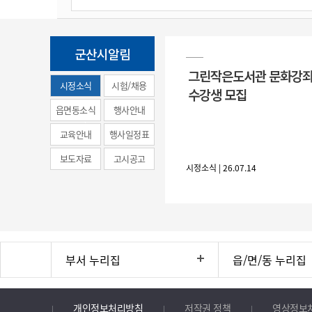
군산시알림
그린작은도서관 문화강좌
시정소식
시험/채용
수강생 모집
(municipal
읍면동소식
행사안내
news)
교육안내
행사일정표
보도자료
고시공고
시정소식 | 26.07.14
부서 누리집
읍/면/동 누리집
개인정보처리방침
저작권 정책
영상정보