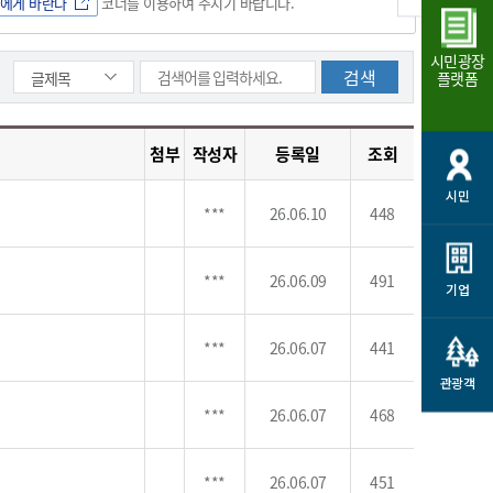
에게 바란다
코너를 이용하여 주시기 바랍니다.
개
재정정보 공개
공공저작물
션
시민광장
통계정보
행정규제개혁
소상공인 지원
플랫폼
민방위/재난안전
시스템
행정규제개혁안내
고유가 피해지원금
민방위
규제신문고
군산사랑배달 배달의명수
첨부
작성자
등록일
조회
재난안전
규제입증요청
카드수수료 지원
시민
풍수해보험
사
규제정보포털
***
26.06.10
448
소상공인지원
재해예방
관련기관 안내
***
26.06.09
491
군산시착한가격업소
기업
시민대상보험
통계
영조물 배상보험
인 현황
***
26.06.07
441
군산시민 안전보험
관광객
군산시민 자전거보험
***
26.06.07
468
군산 상품
농업인안전보험 농가부담
 가이드북
금 지원사업
***
26.06.07
451