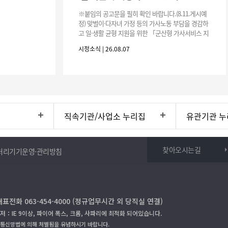
※붙임의 공고문을 필히 확인 바랍니다.(8.11.게시예
정) 맞벌이·다자녀 가정 등의 가사노동 부담을 경감하
고 일·생활 균형 지원을 위한 「군산형 가사서비스 지
원사업」하반기 이용자를 다음과 같이 추가 모집하오
시정소식 | 26.08.07
니 많은 참여 바랍니다. 1
직속기관/사업소 누리집
유관기관 누
찾아오시는길
처리기기운영·관리방침
대표전화 063-454-4000 (정규업무시간 외 당직실 연결)
저：IE 9이상, 파이어 폭스, 크롬, 사파리에 최적화 되어있습니다.
보통신망법에 의해 처벌됨을 유념하시기 바랍니다.