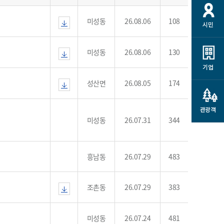
개
재정정보 공개
공공저작물
션
미성동
26.08.06
108
시민
통계정보
행정규제개혁
소상공인 지원
민방위/재난안전
시스템
행정규제개혁안내
고유가 피해지원금
미성동
26.08.06
130
민방위
규제신문고
군산사랑배달 배달의명수
기업
재난안전
규제입증요청
카드수수료 지원
성산면
26.08.05
174
풍수해보험
사
규제정보포털
소상공인지원
재해예방
관광객
관련기관 안내
미성동
26.07.31
344
군산시착한가격업소
시민대상보험
통계
영조물 배상보험
흥남동
26.07.29
483
인 현황
군산시민 안전보험
군산시민 자전거보험
조촌동
26.07.29
383
군산 상품
농업인안전보험 농가부담
 가이드북
금 지원사업
미성동
26.07.24
481