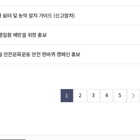
기부자 예우제
기부자 명예의 전당
 쉼터 및 농막 설치 가이드 (신고절차)
기금사업
군산시 답례품
열질환 예방을 위한 홍보
고향사랑기부제 소식
8월 안전문화운동 안전 한바퀴 캠페인 홍보
2
3
4
5
1