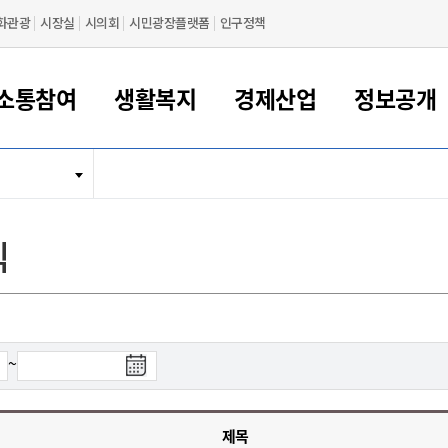
화관광
시장실
시의회
시민광장플랫폼
인구정책
소통참여
생활복지
경제산업
정보공개
새만금 해양거점도시 군산
정보공개 목록/청구
시민참여서비스
여권 민원
기업지원
교육
군산시 소개
군산시 관할권 주요논리
각종 신고/민원
사전정보공표
일자리/창업
차량 민원
상하수도
시청안내
새만금 관할구역 결
주민등록/인감/가
교통안내
기업목록
인사운영
SNS소식
여권발급안내
시민광장플랫폼
교육지원
투자기업 인센티브
정보공개 목록/청구
군산 현황
차량등록사업소 안내
하수도 계획
군산시 명장
사전정보공표
청사종합안내
주민등록/인감/가
시내버스
일반기업 목록
2022년도 통계
조직도
식
여권 서식
시장에게 바란다
평생교육
기업지원정책
군산의 역사
차량 신규/이전 등록
상수도시설
구인구직
수시공표
전화번호안내
각종서식
택시
사회적경제기업
2023년도 통계
업무
나의민원
학자금대출이자지원
경제 공지/서식
수상현황
저당권 설정/말소 등록
수질검사
청년뜰(청년센터/창업센터)
부서별 팩스번호
시외버스/고속버스
공장 검색
2024년도 통계
부서소
나도한마디
우리아이 꿈탐험 지원사업
기업애로해소SOS
자연지리특성
등록원부 열람/발급
상수도/하수도 요금
시청 오시는 길
철도/항공
2025년도 통계
부서별 
군산시사회적경제지원센터
칭찬합시다
시민정보화교육
강소연구개발특구
행정구역/행정지도
자동차 등록 서식
요금조회납부시스템
여객선
검
~
설문조사
부모학교예약시스템
자매결연/국제협력 도시
자동차 과태료 조회 및 납부
공공하수처리시설
교통 관련사이트
색
일자리 지원사업
종
자원봉사참여
군산어린이시청
군산의 상징
자동차 정기(종합)검사 기
주정차단속 문자알
일자리지원센터
료
간조회 및 검사예약
스
제목
전자민원창
적극행정
디지털배움터