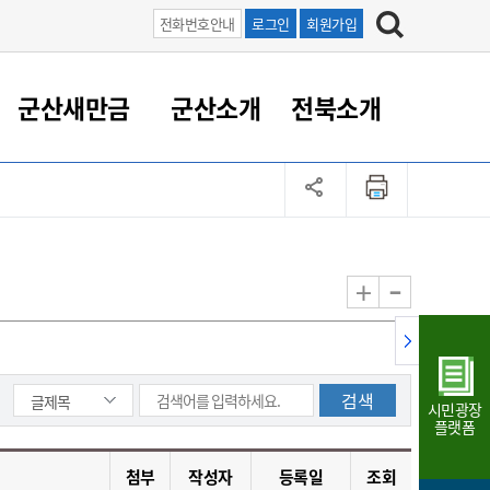
전화번호안내
로그인
회원가입
군산새만금
군산소개
전북소개
정 대응
족관계
부서/업무
RE100의 중심 새만금
도시/공원/주택
산업인프라
정책실명제
토지/건축
읍면동 안내
군산새만금 홍보 영상
조직운영6대지표
농업/축산업
도시재생
지방세
족관계
도시계획/지구단위계획
군산국가산업단지
정책실명제 안내
지방세
도시재생사업
민선8기 농업비전/발전방
공무원 정원
향
-
+
공원녹지
군산2국가산업단지
국민신청실명제안내
지방세환급금신청
도시재생(현장)지원센터
과장급이상 상위직 비율
농산물 유통
식
주택
새만금산업단지
정책실명제 중점관리 대상
지방세 상담챗봇
도시재생시설 현황
공무원 1인당 주민수
가축방역
자료실
자유무역지역
도시재생 공지/행사
현장공무원 비율
동물복지
지방산업단지
재정규모대비 인건비운영
시민광장
농공단지
실국본부수
플랫폼
림 서비
산업단지 지도
내고장 알리미
첨부
작성자
등록일
조회
구
항만/여객/공항/철도/컨벤