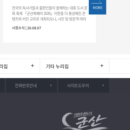
전국의 독서가들과 출판인들이 함께하는 대표 도서 문
MORE
화 축제 「군산북페어 2026」이한층 더 풍성해진 콘
텐츠와 커진 규모로 개최되오니, 시민 및 방문객 여러
분의 많은 관심과 참여 바랍니다.□ 행사 개요행사 기
시정소식 | 26.08.07
간: 2026. 8. 28.
리집
기타 누리집
전화번호안내
사이트도우미