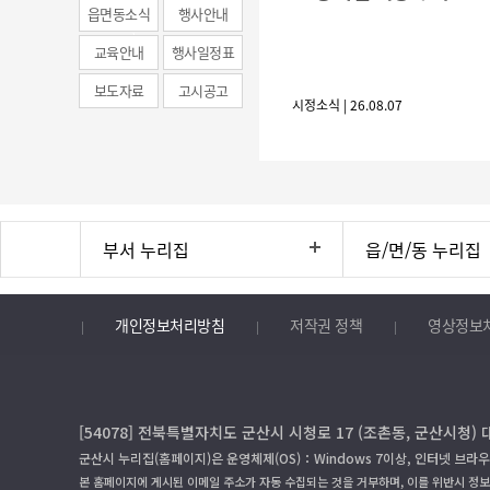
(municipal
읍면동소식
행사안내
news)
교육안내
행사일정표
보도자료
고시공고
시정소식 | 26.08.07
부서 누리집
읍/면/동 누리집
개인정보처리방침
저작권 정책
영상정보
[54078] 전북특별자치도 군산시 시청로 17 (조촌동, 군산시청) 
군산시 누리집(홈페이지)은 운영체제(OS)：Windows 7이상, 인터넷 브라우
본 홈페이지에 게시된 이메일 주소가 자동 수집되는 것을 거부하며, 이를 위반시 정