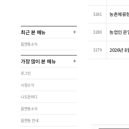
농촌체류형
3281
최근 본 메뉴
농업인 온
3280
읍면동소식
2026년 
3279
가장 많이 본 메뉴
로그인
시정소식
나도한마디
읍면동소식
읍면동 안내