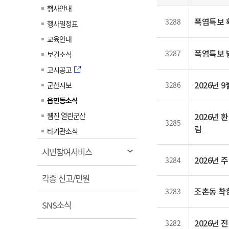
일
계약정보공개
행사안내
전화번호안내
전화번호안내
전화번호안내
전화번호안내
전화번호안내
전화번호안내
전화번호안내
전화번호안내
군산시보
장사정보
폭염특보 
3288
행사일정표
입찰/계약정보
읍면동소식
주민복지 안내서
주요시책
수산업
찾아오시는길
찾아오시는길
찾아오시는길
찾아오시는길
찾아오시는길
찾아오시는길
찾아오시는길
찾아오시는길
교육안내
용역과제
민원편의제도
웹진 열린군산
시정계획
폭염특보 
어업현황
3287
보건소식
타기관소식
민원 1회방문 처리제
주요업무
수산물 안전정보
고시공고
어디서나 민원처리제
시정백서
2026년
군산시보
군산수산물 소비촉진행사
3286
상품권 구매 사용 및 관리
사전심사 청구제도
읍면동소식
군산 특화 수산물
민원인 후견인제
웹진 열린군산
2026년 
3285
림
복합민원 상담예약제
타기관소식
폐업신고 원스톱서비스
열
시민참여서비스
2026년 
3284
납세자 보호관제도
림
열
『안심상속』 원스톱 서비
각종 신고/민원
스
림
조촌동 착한
3283
열
SNS소식
림
2026년
3282