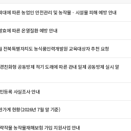
일
위원회 현황
공공데이터 개방
업무추진비공
군산시 무상교통
공부의 명수
정부24
확대에 따른 농업인 안전관리 및 농작물ㆍ시설물 피해 예방 안내
위원회 명단공개
공공데이터 개방
예산/재정
법률정보
국민신문고
건설
부동산
에너지
환경
청소
위생
위원회 회의록 공개
공공데이터 수요조사
민원편람/서식
한눈에 서비스
전자가족관계등록
예산안내
조례규칙 입법예고
경제동향
발효에 따른 온열질환 예방 안내
도로/가로등
부동산 정보
태양광
환경선언문
청소정보
공중위생
재정공시
조례규칙 입법예고(구)
물가정보
자전거
주소/건축/지적/지리정보
가스/석유
인터넷등기소
환경기본정보
대형폐기물 배출신고
위생용품 제조업
결산보고서
법률정보 관련사이트
사회조사
 9월 전북특별자치도 농식품인력개발원 교육대상자 추천 요청
조상땅찾기
국세청홈택스
화학물질 관리지도
공모사업
생활쓰레기 처리요령
식품위생
중기지방재정계획
사업체조
위택스
미세먼지 대응
음식물쓰레기 처리요령
문화 콘텐츠업
투자심사
통계연보
환경친화형 공동방제 적기 도래에 따른 관내 일제 공동방제 실시 알
부동산통합민원
환경영향평가
폐기물 처리시설 현황
예산낭비신고
청년통계
체육
공공데이터포털
석면해체 건축물정보
보조금 부정수급 신고
주민등록
새올전자민원창구
체육시설 안내
환경오염업소 공개
주민등록 사실조사 안내
공유재산
체류외국
군산시체육회
환경 관련사이트
재정용어사전
생활체육 공지
가게 현황(2026년 7월 말 기준)
군산시 고향사랑기부제
고향사랑기부제 소개
군산상품
 전략작물 농작물재해보험 가입 지원사업 안내