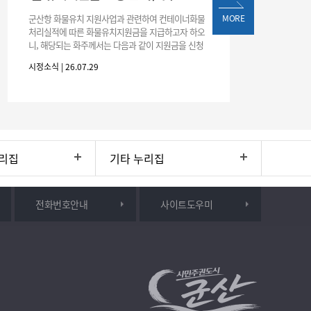
군산항 화물유치 지원사업과 관련하여 컨테이너화물
MORE
처리실적에 따른 화물유치지원금을 지급하고자 하오
니, 해당되는 화주께서는 다음과 같이 지원금을 신청
하시기 바랍니다. 1. 해당기간 : ‘25. 11. 1. ~ '26. 4. 30.
시정소식 | 26.07.29
(6개월
리집
기타 누리집
전화번호안내
사이트도우미