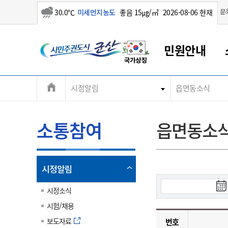
소나기
문
30.0℃
미세먼지농도
좋음 15㎍/㎥
2026-08-06 현재
시
민원안내
민
전
시정알림
읍면동소식
군산새만금
민원안내
소통참여
생활복지
경제산업
정보공개
군산소개
전북소개
주
군산에서 시작되는 새만금
전북특별자치도 소개
군산사랑상품권
민원창구안내
정보공개제도
복지/보건
시정알림
군산시 비전
체
권
민원이용안내
시정소식
인구정책
상품권 안내
제도안내
전북특별자치도란?
메
소통참여
읍면동소
민원수수료
시험/채용
통합돌봄
상품권 공지사항
비공개대상정보
전북특별자치도 용어 Q&A
뉴
도
종합민원창구
보도자료
주민복지
상품권 Q&A
불복구제절차
자료실
시
아름다운 배려창구
행사안내
아동/청소년
상품권 이용규약
수수료
열
시정알림
홍보영상 게시판
토지정보민원창구
행사일정표
여성/가족
판매대행점 조회
정보공개서식
림
검
군
대표전화
대표전화
대표전화
대표전화
대표전화
대표전화
대표전화
대표전화
063-454-4000
063-454-4000
063-454-4000
063-454-4000
063-454-4000
063-454-4000
063-454-4000
063-454-4000
시정소식
무인민원발급기
교육안내
노인복지
지류상품권 재고조회
색
시험/채용
시
산
보건소식
장애인복지
부서 및 담당자 연락처
부서 및 담당자 연락처
부서 및 담당자 연락처
부서 및 담당자 연락처
부서 및 담당자 연락처
부서 및 담당자 연락처
부서 및 담당자 연락처
부서 및 담당자 연락처
작
보도자료
번호
고시공고
사회서비스(바우처)