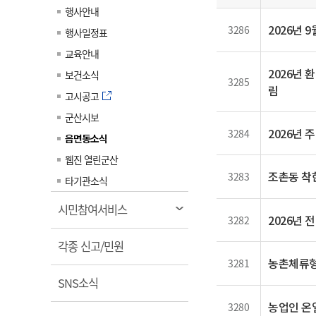
일
계약정보공개
행사안내
전화번호안내
전화번호안내
전화번호안내
전화번호안내
전화번호안내
전화번호안내
전화번호안내
전화번호안내
군산시보
장사정보
2026년
3286
행사일정표
입찰/계약정보
읍면동소식
주민복지 안내서
주요시책
수산업
찾아오시는길
찾아오시는길
찾아오시는길
찾아오시는길
찾아오시는길
찾아오시는길
찾아오시는길
찾아오시는길
교육안내
용역과제
민원편의제도
웹진 열린군산
시정계획
2026년 
어업현황
보건소식
3285
타기관소식
림
민원 1회방문 처리제
주요업무
수산물 안전정보
고시공고
어디서나 민원처리제
시정백서
군산시보
군산수산물 소비촉진행사
상품권 구매 사용 및 관리
2026년 
3284
사전심사 청구제도
읍면동소식
군산 특화 수산물
민원인 후견인제
웹진 열린군산
조촌동 착한
3283
복합민원 상담예약제
타기관소식
폐업신고 원스톱서비스
열
시민참여서비스
2026년
3282
납세자 보호관제도
림
열
『안심상속』 원스톱 서비
각종 신고/민원
스
림
농촌체류형
3281
열
SNS소식
림
농업인 온
3280