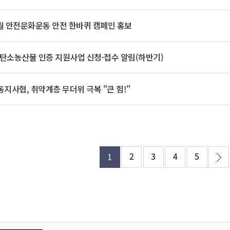
기부자 예우제
기부자 명예의 전당
8월 안전문화운동 안전 한바퀴 캠페인 홍보
기금사업
군산시 답례품
 저탄소농산물 인증 지원사업 신청·접수 알림(하반기)
고향사랑기부제 소식
지사협, 취약계층 무더위 극복 "큰 힘!"
2
3
4
5
1