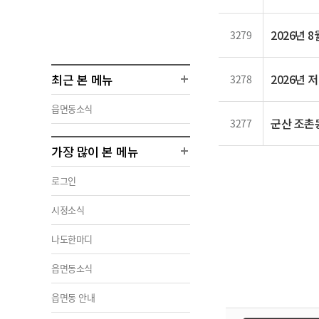
2026년 
3279
최근 본 메뉴
2026년
3278
읍면동소식
군산 조촌동
3277
가장 많이 본 메뉴
로그인
시정소식
나도한마디
읍면동소식
읍면동 안내