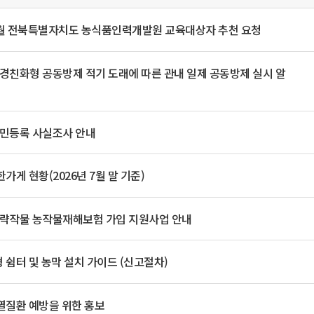
일
위원회 현황
공공데이터 개방
업무추진비공
군산시 무상교통
공부의 명수
정부24
 9월 전북특별자치도 농식품인력개발원 교육대상자 추천 요청
위원회 명단공개
공공데이터 개방
예산/재정
법률정보
국민신문고
건설
부동산
에너지
환경
청소
위생
위원회 회의록 공개
공공데이터 수요조사
민원편람/서식
한눈에 서비스
전자가족관계등록
예산안내
조례규칙 입법예고
경제동향
환경친화형 공동방제 적기 도래에 따른 관내 일제 공동방제 실시 알
도로/가로등
부동산 정보
태양광
환경선언문
청소정보
공중위생
재정공시
조례규칙 입법예고(구)
물가정보
자전거
주소/건축/지적/지리정보
가스/석유
인터넷등기소
환경기본정보
대형폐기물 배출신고
위생용품 제조업
결산보고서
법률정보 관련사이트
사회조사
조상땅찾기
국세청홈택스
화학물질 관리지도
공모사업
생활쓰레기 처리요령
식품위생
주민등록 사실조사 안내
중기지방재정계획
사업체조
위택스
미세먼지 대응
음식물쓰레기 처리요령
문화 콘텐츠업
투자심사
통계연보
부동산통합민원
가게 현황(2026년 7월 말 기준)
환경영향평가
폐기물 처리시설 현황
예산낭비신고
청년통계
체육
공공데이터포털
석면해체 건축물정보
보조금 부정수급 신고
주민등록
새올전자민원창구
체육시설 안내
 전략작물 농작물재해보험 가입 지원사업 안내
환경오염업소 공개
공유재산
체류외국
군산시체육회
환경 관련사이트
재정용어사전
생활체육 공지
 쉼터 및 농막 설치 가이드 (신고절차)
군산시 고향사랑기부제
고향사랑기부제 소개
군산상품
열질환 예방을 위한 홍보