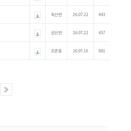
농기계 종합보험
옥산면
26.07.22
443
성산면
26.07.22
457
조촌동
26.07.16
881