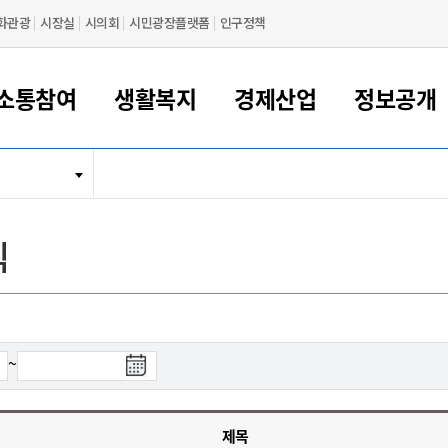
화관광
시장실
시의회
시민광장플랫폼
인구정책
소통참여
생활복지
경제산업
정보공개
새만금 해양거점도시 군산
정보공개 목록/청구
시민참여서비스
여권 민원
기업지원
교육
군산시 소개
군산시 관할권 주요논리
각종 신고/민원
사전정보공표
일자리/창업
차량 민원
상하수도
시청안내
새만금 관할구역 결
주민등록/인감/가
교통안내
기업목록
인사운영
SNS소식
여권발급안내
시민광장플랫폼
교육지원
투자기업 인센티브
정보공개 목록/청구
군산 현황
차량등록사업소 안내
하수도 계획
군산시 명장
사전정보공표
청사종합안내
주민등록/인감/가
시내버스
일반기업 목록
2022년도 통계
조직도
식
여권 서식
시장에게 바란다
평생교육
기업지원정책
군산의 역사
차량 신규/이전 등록
상수도시설
구인구직
수시공표
전화번호안내
각종서식
택시
사회적경제기업
2023년도 통계
업무
나의민원
학자금대출이자지원
경제 공지/서식
수상현황
저당권 설정/말소 등록
수질검사
청년뜰(청년센터/창업센터)
부서별 팩스번호
시외버스/고속버스
공장 검색
2024년도 통계
부서소
나도한마디
우리아이 꿈탐험 지원사업
기업애로해소SOS
자연지리특성
등록원부 열람/발급
상수도/하수도 요금
시청 오시는 길
철도/항공
2025년도 통계
부서별 
군산시사회적경제지원센터
칭찬합시다
시민정보화교육
강소연구개발특구
행정구역/행정지도
자동차 등록 서식
요금조회납부시스템
여객선
검
~
설문조사
부모학교예약시스템
자매결연/국제협력 도시
자동차 과태료 조회 및 납부
공공하수처리시설
교통 관련사이트
색
일자리 지원사업
종
자원봉사참여
군산어린이시청
군산의 상징
자동차 정기(종합)검사 기
주정차단속 문자알
일자리지원센터
료
간조회 및 검사예약
스
제목
전자민원창
적극행정
디지털배움터