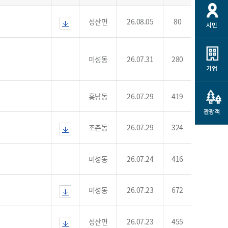
개
재정정보 공개
공공저작물
션
성산면
26.08.05
80
시민
통계정보
행정규제개혁
소상공인 지원
민방위/재난안전
시스템
행정규제개혁안내
고유가 피해지원금
미성동
26.07.31
280
민방위
규제신문고
군산사랑배달 배달의명수
기업
재난안전
규제입증요청
카드수수료 지원
풍수해보험
흥남동
26.07.29
419
사
규제정보포털
소상공인지원
재해예방
관광객
관련기관 안내
조촌동
26.07.29
324
군산시착한가격업소
시민대상보험
통계
영조물 배상보험
미성동
26.07.24
416
인 현황
군산시민 안전보험
군산시민 자전거보험
미성동
26.07.23
672
군산 상품
농업인안전보험 농가부담
 가이드북
금 지원사업
성산면
26.07.23
455