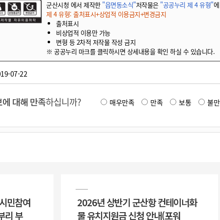
군산시청 에서 제작한
"읍면동소식"
저작물은
"공공누리 제 4 유형"
에
제 4 유형: 출처표시+상업적 이용금지+변경금지
출처표시
비상업적 이용만 가능
변형 등 2차적 저작물 작성 금지
※ 공공누리 마크를 클릭하시면 상세내용을 확인 하실 수 있습니다.
19-07-22
에 대해 만족
하십니까?
매우만족
만족
보통
불만
 시민참여
2026년 상반기 군산항 컨테이너화
부리 부
물 유치지원금 신청 안내(포워