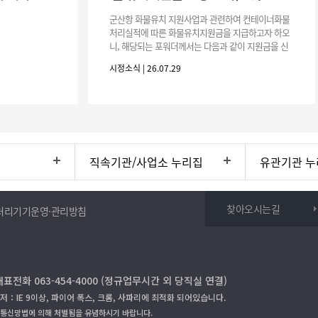
군산항 화물유치 지원사업과 관련하여 컨테이너화물
처리실적에 따른 화물유치지원금을 지급하고자 하오
니, 해당되는 포워더께서는 다음과 같이 지원금을 신
청하시기 바랍니다. 1. 해당기간 : ‘25. 11. 1. ~ '26. 4.
시정소식 | 26.07.29
30.(6개
직속기관/사업소 누리집
유관기관 누
찾아오시는길
처리기기운영·관리방침
대표전화 063-454-4000 (정규업무시간 외 당직실 연결)
저：IE 9이상, 파이어 폭스, 크롬, 사파리에 최적화 되어있습니다.
보통신망법에 의해 처벌됨을 유념하시기 바랍니다.