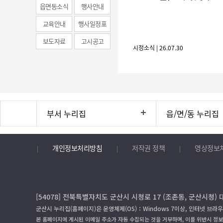
(municipal
읍면동소식
행사안내
news)
교육안내
행사일정표
보도자료
고시공고
시정소식 | 26.07.30
부서 누리집
읍/면/동 누리집
개인정보처리방침
저작권 정책
영상정보
[54078] 전북특별자치도 군산시 시청로 17 (조촌동, 군산시청) 
군산시 누리집(홈페이지)은 운영체제(OS)：Windows 7이상, 인터넷 브라우
본 홈페이지에 게시된 이메일 주소가 자동 수집되는 것을 거부하며, 이를 위반시 정