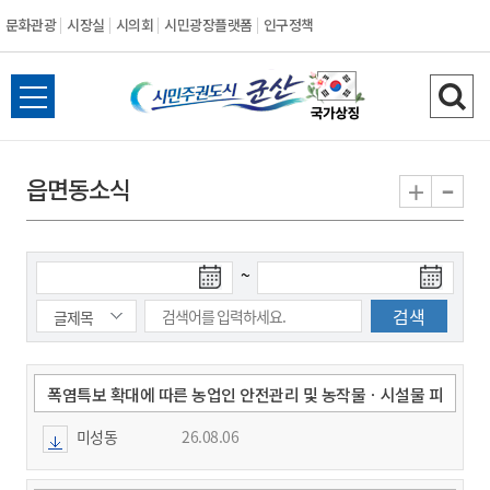
문화관광
시장실
시의회
시민광장플랫폼
인구정책
시
전
검
민
체
색
메
하
-
+
읍면동소식
주
뉴
기
열
권
기
검
검
~
도
색
색
시
종
시
작
료
일
일
군
폭염특보 확대에 따른 농업인 안전관리 및 농작물ㆍ시설물 피
해 예방 안내
미성동
26.08.06
산