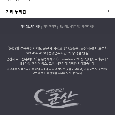
기타 누리집
개인정보처리방침
저작권 정책
영상정보처리기기운영·관리방침
[54078] 전북특별자치도 군산시 시청로 17 (조촌동, 군산시청) 대표전화
063-454-4000 (정규업무시간 외 당직실 연결)
군산시 누리집(홈페이지)은 운영체제(OS)：Windows 7이상, 인터넷 브라우저：
IE 9이상, 파이어 폭스, 크롬, 사파리에 최적화 되어있습니다.
본 홈페이지에 게시된 이메일 주소가 자동 수집되는 것을 거부하며, 이를 위반시 정보통신
망법에 의해 처벌됨을 유념하시기 바랍니다.