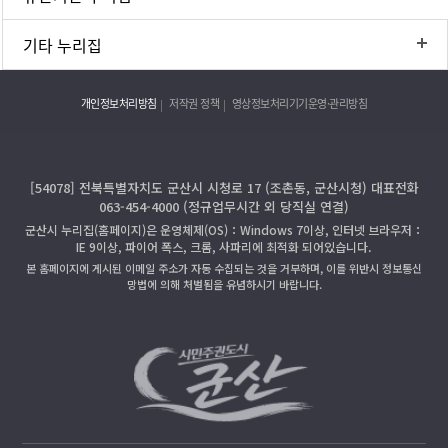
기타 누리집
개인정보처리방침
저작권 정책
영상정보처리기기운영·관리방침
[54078] 전북특별자치도 군산시 시청로 17 (조촌동, 군산시청) 대표전화
063-454-4000 (정규업무시간 외 당직실 연결)
군산시 누리집(홈페이지)은 운영체제(OS)：Windows 7이상, 인터넷 브라우저：
IE 9이상, 파이어 폭스, 크롬, 사파리에 최적화 되어있습니다.
본 홈페이지에 게시된 이메일 주소가 자동 수집되는 것을 거부하며, 이를 위반시 정보통신
망법에 의해 처벌됨을 유념하시기 바랍니다.