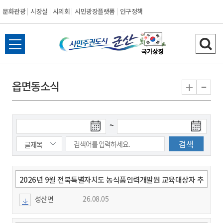
문화관광
시장실
시의회
시민광장플랫폼
인구정책
시
전
검
민
체
색
메
하
-
+
읍면동소식
주
뉴
기
열
권
기
검
검
~
도
색
색
시
종
시
작
료
일
일
군
2026년 9월 전북특별자치도 농식품인력개발원 교육대상자 추
천 요청
성산면
26.08.05
산