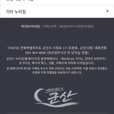
기타 누리집
개인정보처리방침
저작권 정책
영상정보처리기기운영·관리방침
[54078] 전북특별자치도 군산시 시청로 17 (조촌동, 군산시청) 대표전화
063-454-4000 (정규업무시간 외 당직실 연결)
군산시 누리집(홈페이지)은 운영체제(OS)：Windows 7이상, 인터넷 브라우저：
IE 9이상, 파이어 폭스, 크롬, 사파리에 최적화 되어있습니다.
본 홈페이지에 게시된 이메일 주소가 자동 수집되는 것을 거부하며, 이를 위반시 정보통신
망법에 의해 처벌됨을 유념하시기 바랍니다.