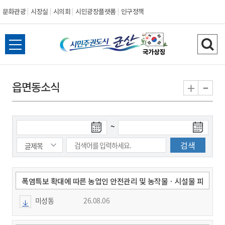
문화관광
시장실
시의회
시민광장플랫폼
인구정책
시
전
검
민
체
색
메
하
-
+
읍면동소식
주
뉴
기
열
권
기
검
검
~
도
색
색
시
종
시
작
료
일
일
군
폭염특보 확대에 따른 농업인 안전관리 및 농작물ㆍ시설물 피
해 예방 안내
미성동
26.08.06
산