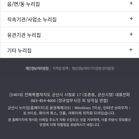
읍/면/동 누리집
직속기관/사업소 누리집
유관기관 누리집
기타 누리집
개인정보처리방침
저작권 정책
영상정보처리기기운영·관리방침
[54078] 전북특별자치도 군산시 시청로 17 (조촌동, 군산시청) 대표전화
063-454-4000 (정규업무시간 외 당직실 연결)
군산시 누리집(홈페이지)은 운영체제(OS)：Windows 7이상, 인터넷 브라우저：
IE 9이상, 파이어 폭스, 크롬, 사파리에 최적화 되어있습니다.
본 홈페이지에 게시된 이메일 주소가 자동 수집되는 것을 거부하며, 이를 위반시 정보통신
망법에 의해 처벌됨을 유념하시기 바랍니다.