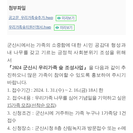
첨부파일
공고문_우리가족숲추가.hwp
미리보기
우리가족숲지원신청서.hwp
미리보기
군산시에서는 가족의 소중함에
대한 시민 공감대 형성과
내 나무를 갖고 기르는 긍정적 사회분위기 조성을 위해
서
『
2024
군산시 우리가족 숲 조성사업
』
을 다음과 같이 추
진하오니 많은 가족이 참여할 수 있도록 홍보하여 주시기
바랍니다
.
1.
접수기간
: 2024. 1. 31.(
수
) ~ 2. 16.(
금
) 18
시 한
2.
접수내용
:
우리가족 나무를 심어 기념일을 기억하고 싶은
15
가족 모집
(
선착순 모집
)
3.
신청조건
:
군산시에 거주하는 가족 누구나
1
가족당
1
건
접수
4.
신청장소
:
군산시청
8
층 산림녹지과 방문접수 또는
e-
메