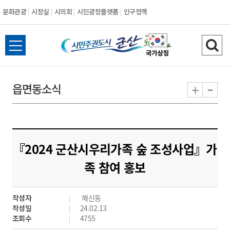
문화관광
시장실
시의회
시민광장플랫폼
인구정책
시
전
검
민
체
색
메
하
-
+
읍면동소식
주
뉴
기
열
권
기
도
『2024 군산시우리가족 숲 조성사업』가
시
족 참여 홍보
군
작성자
해신동
산
작성일
24.02.13
조회수
4755