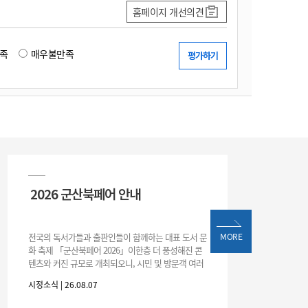
홈페이지 개선의견
족
매우불만족
2026 군산북페어 안내
전국의 독서가들과 출판인들이 함께하는 대표 도서 문
MORE
화 축제 「군산북페어 2026」이한층 더 풍성해진 콘
텐츠와 커진 규모로 개최되오니, 시민 및 방문객 여러
분의 많은 관심과 참여 바랍니다.□ 행사 개요행사 기
시정소식 | 26.08.07
간: 2026. 8. 28.