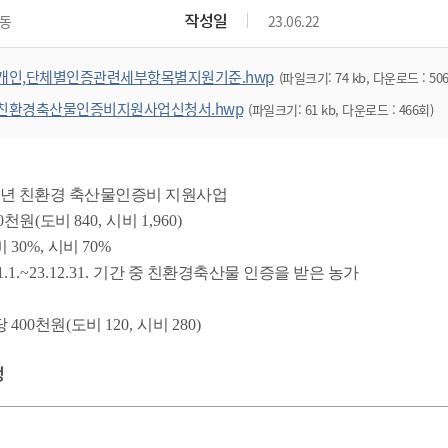
위원회 현황
공공데이터 개방
업무추진비공
군산시 무상교통
작성일
동
23.06.22
공부의 명수
정부24
위원회 명단공개
공공데이터 개방
예산/재정
법률정보
국민신문고
건설
부동산
에너지
개인,단체별인증관련세부항목별지원기준.hwp
(파일크기: 74 kb, 다운로드 : 50
환경
청소
위생
위원회 회의록 공개
공공데이터 수요조사
민원편람/서식
한눈에 서비스
전자가족관계등록
예산안내
조례규칙 입법예고
경제동향
도로/가로등
부동산 정보
태양광
친환경축산물인증비지원사업신청서.hwp
(파일크기: 61 kb, 다운로드 : 466회)
환경선언문
청소정보
공중위생
재정공시
조례규칙 입법예고(구)
물가정보
자전거
주소/건축/지적/지리정보
가스/석유
인터넷등기소
환경기본정보
대형폐기물 배출신고
위생용품 제조업
결산보고서
법률정보 관련사이트
사회조사
조상땅찾기
국세청홈택스
화학물질 관리지도
공모사업
생활쓰레기 처리요령
식품위생
중기지방재정계획
사업체조
년 친환경 축산물인증비 지원사업
위택스
미세먼지 대응
음식물쓰레기 처리요령
문화 콘텐츠업
0
천원
(
도비
840,
시비
1,960)
투자심사
통계연보
부동산통합민원
비
환경영향평가
30%,
시비
70%
폐기물 처리시설 현황
예산낭비신고
청년통계
체육
공공데이터포털
.1.1.~23.12.31.
기간 중 친환경축산물 인증을 받은 농가
석면해체 건축물정보
보조금 부정수급 신고
주민등록
새올전자민원창구
체육시설 안내
환경오염업소 공개
공유재산
체류외국
당
400
천원
(
도비
120,
시비
280)
군산시체육회
환경 관련사이트
재정용어사전
생활체육 공지
청
군산시 고향사랑기부제
고향사랑기부제 소개
군산상품