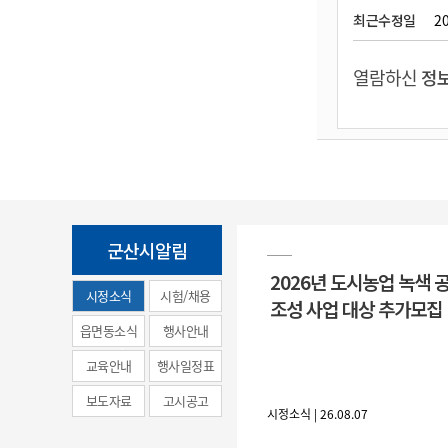
최근수정일
20
열람하신
정보
군산시알림
2026년 도시농업 녹색 
시정소식
시험/채용
조성 사업 대상 추가모집
(municipal
읍면동소식
행사안내
news)
교육안내
행사일정표
보도자료
고시공고
시정소식 | 26.08.07