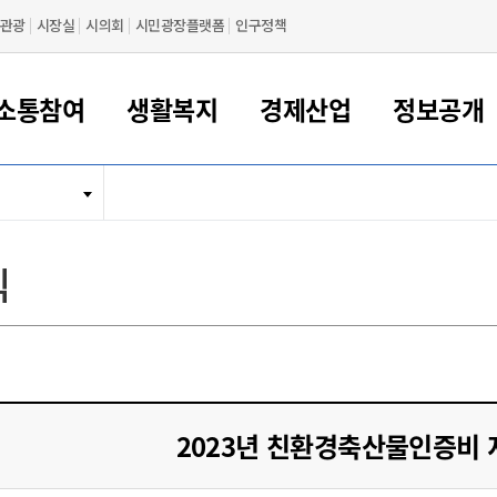
관광
시장실
시의회
시민광장플랫폼
인구정책
소통참여
생활복지
경제산업
정보공개
새만금 해양거점도시 군산
정보공개 목록/청구
시민참여서비스
여권 민원
기업지원
교육
군산시 소개
군산시 관할권 주요논리
각종 신고/민원
사전정보공표
일자리/창업
차량 민원
상하수도
시청안내
새만금 관할구역 결
주민등록/인감/가
교통안내
기업목록
인사운영
SNS소식
여권발급안내
시민광장플랫폼
교육지원
투자기업 인센티브
정보공개 목록/청구
군산 현황
차량등록사업소 안내
하수도 계획
군산시 명장
사전정보공표
청사종합안내
주민등록/인감/가
시내버스
일반기업 목록
2022년도 통계
조직도
식
여권 서식
시장에게 바란다
평생교육
기업지원정책
군산의 역사
차량 신규/이전 등록
상수도시설
구인구직
수시공표
전화번호안내
각종서식
택시
사회적경제기업
2023년도 통계
업무
나의민원
학자금대출이자지원
경제 공지/서식
수상현황
저당권 설정/말소 등록
수질검사
청년뜰(청년센터/창업센터)
부서별 팩스번호
시외버스/고속버스
공장 검색
2024년도 통계
부서소
나도한마디
우리아이 꿈탐험 지원사업
기업애로해소SOS
자연지리특성
등록원부 열람/발급
상수도/하수도 요금
시청 오시는 길
철도/항공
2025년도 통계
부서별 
군산시사회적경제지원센터
칭찬합시다
시민정보화교육
강소연구개발특구
행정구역/행정지도
자동차 등록 서식
요금조회납부시스템
여객선
설문조사
부모학교예약시스템
자매결연/국제협력 도시
자동차 과태료 조회 및 납부
공공하수처리시설
교통 관련사이트
일자리 지원사업
2023년 친환경축산물인증비
자원봉사참여
군산어린이시청
군산의 상징
자동차 정기(종합)검사 기
주정차단속 문자알
일자리지원센터
간조회 및 검사예약
스
전자민원창
적극행정
디지털배움터