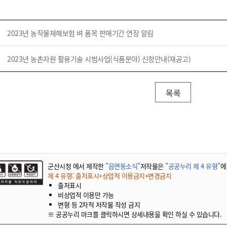
기부자 예우제
기부자 명예의 전당
기금사업
2023년 농작물재해보험 벼 품목 판매기간 연장 알림
군산시 답례품
2023년 농촌자원 활용기술 시범사업(식품분야) 신청안내(재공고)
고향사랑기부제 소식
목록
군산시청 에서 제작한
"읍면동소식"
저작물은
"공공누리 제 4 유형"
에
제 4 유형: 출처표시+상업적 이용금지+변경금지
출처표시
비상업적 이용만 가능
변형 등 2차적 저작물 작성 금지
※ 공공누리 마크를 클릭하시면 상세내용을 확인 하실 수 있습니다.