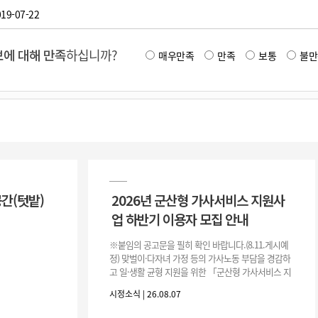
19-07-22
에 대해 만족
하십니까?
매우만족
만족
보통
불만
공간(텃밭)
2026년 군산형 가사서비스 지원사
업 하반기 이용자 모집 안내
※붙임의 공고문을 필히 확인 바랍니다.(8.11.게시예
정) 맞벌이·다자녀 가정 등의 가사노동 부담을 경감하
고 일·생활 균형 지원을 위한 「군산형 가사서비스 지
원사업」하반기 이용자를 다음과 같이 추가 모집하오
시정소식 | 26.08.07
니 많은 참여 바랍니다. 1