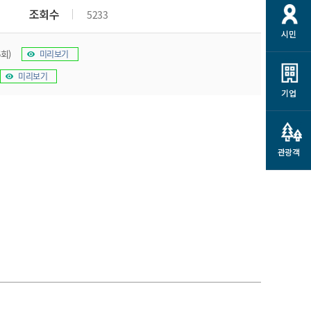
개
재정정보 공개
공공저작물
션
조회수
5233
시민
통계정보
행정규제개혁
소상공인 지원
6회)
미리보기
민방위/재난안전
시스템
행정규제개혁안내
고유가 피해지원금
미리보기
민방위
규제신문고
군산사랑배달 배달의명수
기업
재난안전
규제입증요청
카드수수료 지원
풍수해보험
사
규제정보포털
소상공인지원
재해예방
관광객
관련기관 안내
군산시착한가격업소
시민대상보험
통계
영조물 배상보험
인 현황
군산시민 안전보험
군산시민 자전거보험
군산 상품
농업인안전보험 농가부담
 가이드북
금 지원사업