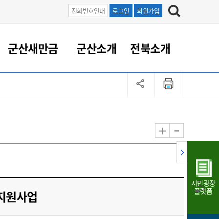
전화번호안내
로그인
회원가입
군산새만금
군산소개
전북소개
정 대응
족관계
부서/업무
RE100의 중심 새만금
도시/공원/주택
산업인프라
정책실명제
토지/건축
읍면동 안내
군산새만금 홍보 영상
조직운영6대지표
농업/축산업
도시재생
지방세
족관계
도시계획/지구단위계획
군산국가산업단지
정책실명제 안내
지방세
도시재생사업
민선8기 농업비전/발전방
공무원 정원
향
-
+
공원녹지
군산2국가산업단지
국민신청실명제안내
지방세환급금신청
도시재생(현장)지원센터
과장급이상 상위직 비율
농산물 유통
식
주택
새만금산업단지
정책실명제 중점관리 대상
지방세 상담챗봇
도시재생시설 현황
공무원 1인당 주민수
가축방역
자료실
자유무역지역
도시재생 공지/행사
현장공무원 비율
동물복지
지방산업단지
재정규모대비 인건비운영
시민광장
농공단지
실국본부수
플랫폼
 지원사업
림 서비
산업단지 지도
내고장 알리미
구
항만/여객/공항/철도/컨벤