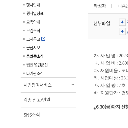
계약정보공개
행사안내
작성자
나운2
전화번호안내
전화번호안내
전화번호안내
전화번호안내
전화번호안내
전화번호안내
전화번호안내
전화번호안내
군산시보
장사정보
행사일정표
입찰/계약정보
읍면동소식
주민복지 안내서
주요시책
수산업
찾아오시는길
찾아오시는길
찾아오시는길
찾아오시는길
찾아오시는길
찾아오시는길
찾아오시는길
찾아오시는길
교육안내
첨부파일
용역과제
민원편의제도
웹진 열린군산
시정계획
어업현황
보건소식
타기관소식
민원 1회방문 처리제
주요업무
수산물 안전정보
고시공고
어디서나 민원처리제
시정백서
군산시보
군산수산물 소비촉진행사
상품권 구매 사용 및 관리
사전심사 청구제도
읍면동소식
가
.
사 업 명
: 2023
군산 특화 수산물
민원인 후견인제
나
.
사 업 비
: 2,80
웹진 열린군산
다
.
재원비율
:
도
복합민원 상담예약제
타기관소식
라
.
사업대상
: 23
폐업신고 원스톱서비스
열
시민참여서비스
마
.
사 업 량
: 7
호
납세자 보호관제도
림
바
.
지원단가
:
건
열
『안심상속』 원스톱 서비
각종 신고/민원
스
림
⁎6.30(금)까지 신
열
SNS소식
림