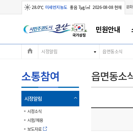
맑음
문화
28.0℃
미세먼지농도
좋음 7㎍/㎥
2026-08-08 현재
시
민원안내
민
전
시정알림
읍면동소식
군산새만금
민원안내
소통참여
생활복지
경제산업
정보공개
군산소개
전북소개
주
군산에서 시작되는 새만금
전북특별자치도 소개
군산사랑상품권
민원창구안내
정보공개제도
복지/보건
시정알림
군산시 비전
체
권
민원이용안내
시정소식
인구정책
상품권 안내
제도안내
전북특별자치도란?
메
소통참여
읍면동소
민원수수료
시험/채용
통합돌봄
상품권 공지사항
비공개대상정보
전북특별자치도 용어 Q&A
뉴
도
종합민원창구
보도자료
주민복지
상품권 Q&A
불복구제절차
자료실
시
아름다운 배려창구
행사안내
아동/청소년
상품권 이용규약
수수료
열
시정알림
홍보영상 게시판
토지정보민원창구
행사일정표
여성/가족
판매대행점 조회
정보공개서식
림
군
대표전화
대표전화
대표전화
대표전화
대표전화
대표전화
대표전화
대표전화
063-454-4000
063-454-4000
063-454-4000
063-454-4000
063-454-4000
063-454-4000
063-454-4000
063-454-4000
시정소식
무인민원발급기
교육안내
노인복지
지류상품권 재고조회
시험/채용
산
보건소식
장애인복지
부서 및 담당자 연락처
부서 및 담당자 연락처
부서 및 담당자 연락처
부서 및 담당자 연락처
부서 및 담당자 연락처
부서 및 담당자 연락처
부서 및 담당자 연락처
부서 및 담당자 연락처
보도자료
고시공고
사회서비스(바우처)