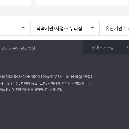
직속기관/사업소 누리집
유관기관 누
찾아오시는길
처리기기운영·관리방침
대표전화 063-454-4000 (정규업무시간 외 당직실 연결)
저：IE 9이상, 파이어 폭스, 크롬, 사파리에 최적화 되어있습니다.
보통신망법에 의해 처벌됨을 유념하시기 바랍니다.