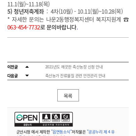
11.1(월)~11.18(목)
5) 청년저축계좌
:
4차(10월) - 10.11(월)~10.28(목)
* 자세한 문의는 나운2동행정복지센터 복지지원계 ☎
063-454-7732
로 문의바랍니다
.
이전글
2021년도 깨끗한 축산농장 신청 안내
다음글
축산농가 잔류물질 관련 안전관리 안내
목록
군산시청 에서 제작한
"읍면동소식"
저작물은
"공공누리 제 4 유