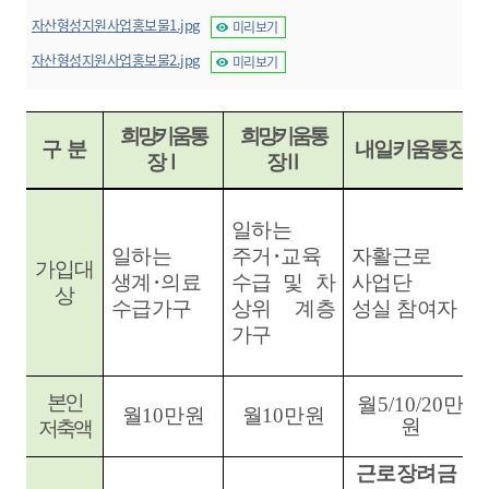
자산형성지원사업홍보물1.jpg
미리보기
자산형성지원사업홍보물2.jpg
미리보기
희망키움통
희망키움통
구 분
내일키움통장
장
Ⅰ
장
Ⅱ
일하는
일하는
주거
･
교육
자활근로
가입대
생계
･
의료
수급 및 차
사업단
상
수급가구
상위 계층
성실 참여자
가구
본인
월
5/10/20
만
월
10
만원
월
10
만원
원
저축액
근로장려금