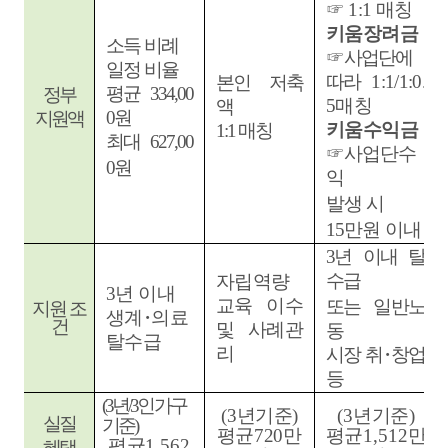
☞
1:1
매칭
키움장려금
소득 비례
☞
사업단에
일정 비율
따라
1:1/1:0.
본인 저축
평균
334,00
정부
5
매칭
액
0
원
지원액
키움수익금
1:1
매칭
최대
627,00
☞
사업단수
0
원
익
발생 시
15
만원 이내
3
년 이내 탈
수급
자립역량
3
년 이내
교육 이수
또는 일반노
지원 조
생계
･
의료
건
및 사례관
동
탈수급
리
시장 취
･
창업
등
(
3
년
/3
인가구
(3
년기준
)
(3
년기준
)
실질
기준
)
평균
720
만
평균
1,512
만
평균
1,562
혜택