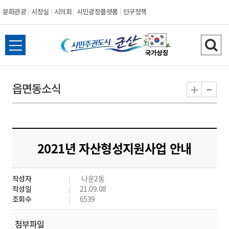
문화관광
시장실
시의회
시민광장플랫폼
인구정책
시
전
검
민
체
색
메
하
-
+
읍면동소식
주
뉴
기
열
권
기
도
2021년 자산형성지원사업 안내
시
작성자
나운2동
군
작성일
21.09.08
조회수
6539
산
첨부파일