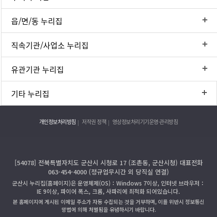
읍/면/동 누리집
직속기관/사업소 누리집
유관기관 누리집
기타 누리집
개인정보처리방침
저작권 정책
영상정보처리기기운영·관리방침
[54078] 전북특별자치도 군산시 시청로 17 (조촌동, 군산시청) 대표전화
063-454-4000 (정규업무시간 외 당직실 연결)
군산시 누리집(홈페이지)은 운영체제(OS)：Windows 7이상, 인터넷 브라우저：
IE 9이상, 파이어 폭스, 크롬, 사파리에 최적화 되어있습니다.
본 홈페이지에 게시된 이메일 주소가 자동 수집되는 것을 거부하며, 이를 위반시 정보통신
망법에 의해 처벌됨을 유념하시기 바랍니다.