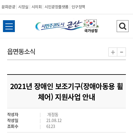
문화관광
시장실
시의회
시민광장플랫폼
인구정책
시
전
검
민
체
색
메
하
-
+
읍면동소식
주
뉴
기
열
권
기
도
2021년 장애인 보조기구(장애아동용 휠
시
체어) 지원사업 안내
군
작성자
개정동
산
작성일
21.08.12
조회수
6123