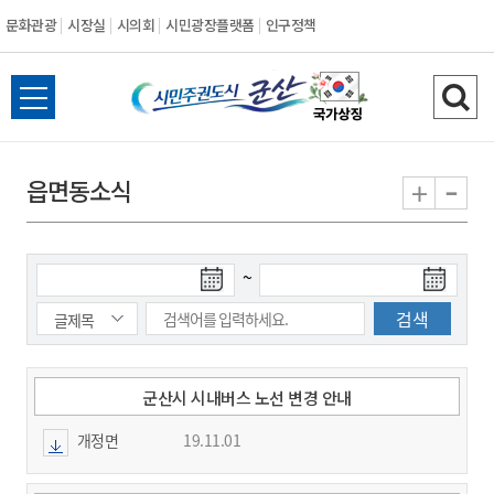
문화관광
시장실
시의회
시민광장플랫폼
인구정책
시
전
검
민
체
색
메
하
-
+
읍면동소식
주
뉴
기
열
권
기
검
검
~
도
색
색
시
종
시
작
료
일
일
군
군산시 시내버스 노선 변경 안내
개정면
19.11.01
산