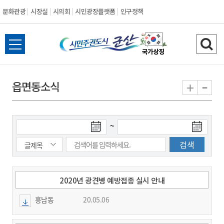
문화관광
시장실
시의회
시민광장플랫폼
인구정책
시
전
검
민
체
색
메
하
-
+
읍면동소식
주
뉴
기
열
권
기
검
검
~
도
색
색
시
종
시
작
료
일
일
군
2020년 광견병 예방접종 실시 안내
흥남동
20.05.06
산