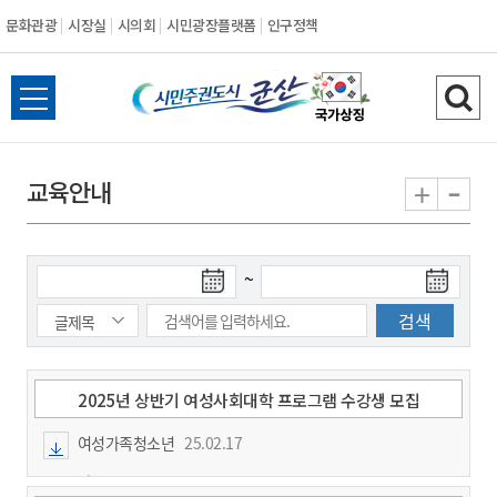
문화관광
시장실
시의회
시민광장플랫폼
인구정책
시
전
검
민
체
색
메
하
-
+
교육안내
주
뉴
기
열
권
기
검
검
~
도
색
색
시
종
시
작
료
일
일
군
2025년 상반기 여성사회대학 프로그램 수강생 모집
여성가족청소년
25.02.17
산
과