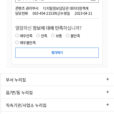
콘텐츠 관리부서
디지털정보담당관 데이터정책계
담당전화
063-454-2153
최근수정일
2023-04-21
열람하신
정보에 대해 만족
하십니까?
매우만족
만족
보통
불만족
매우불만족
부서 누리집
읍/면/동 누리집
직속기관/사업소 누리집