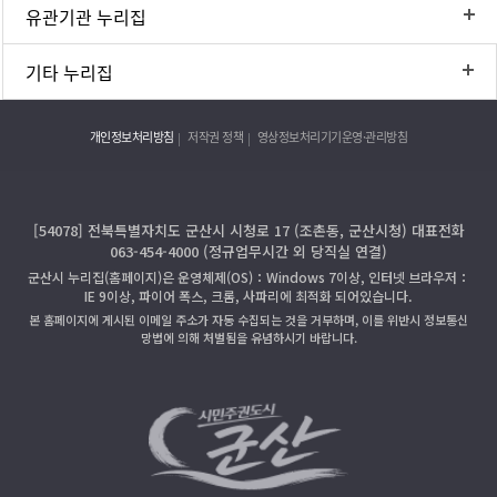
유관기관 누리집
기타 누리집
개인정보처리방침
저작권 정책
영상정보처리기기운영·관리방침
[54078] 전북특별자치도 군산시 시청로 17 (조촌동, 군산시청) 대표전화
063-454-4000 (정규업무시간 외 당직실 연결)
군산시 누리집(홈페이지)은 운영체제(OS)：Windows 7이상, 인터넷 브라우저：
IE 9이상, 파이어 폭스, 크롬, 사파리에 최적화 되어있습니다.
본 홈페이지에 게시된 이메일 주소가 자동 수집되는 것을 거부하며, 이를 위반시 정보통신
망법에 의해 처벌됨을 유념하시기 바랍니다.