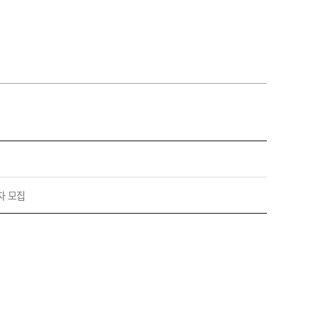
농기계 종합보험
자 모집