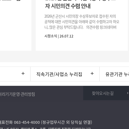
자 시민의견 수렴 안내
2026년 군산시 시민의장 수상후보자로 접수된 자의
공적에 대한 시민의견을 아래와 같이 수렴하고자 하오
니, 많은 관심 부탁드립니다. 의견수렴 링크(네이버
폼) -> 아래 주소 클릭https://naver.me/5IfLW57I
시정소식 | 26.07.12
직속기관/사업소 누리집
유관기관 누
찾아오시는길
처리기기운영·관리방침
대표전화 063-454-4000 (정규업무시간 외 당직실 연결)
저：IE 9이상, 파이어 폭스, 크롬, 사파리에 최적화 되어있습니다.