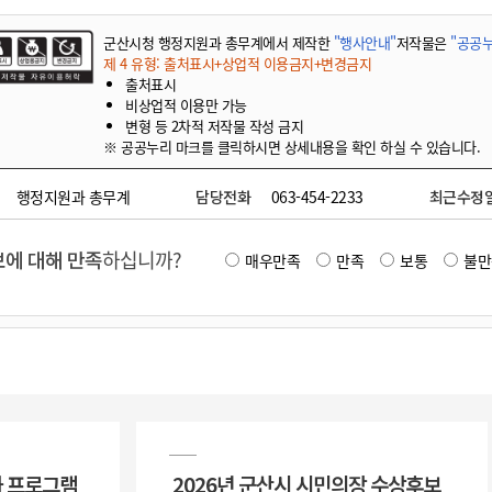
군산시청 행정지원과 총무계에서 제작한
"행사안내"
저작물은
"공공누
제 4 유형: 출처표시+상업적 이용금지+변경금지
출처표시
비상업적 이용만 가능
변형 등 2차적 저작물 작성 금지
※ 공공누리 마크를 클릭하시면 상세내용을 확인 하실 수 있습니다.
행정지원과 총무계
담당전화
063-454-2233
최근수정
에 대해 만족
하십니까?
매우만족
만족
보통
불만
 프로그램
2026년 군산시 시민의장 수상후보