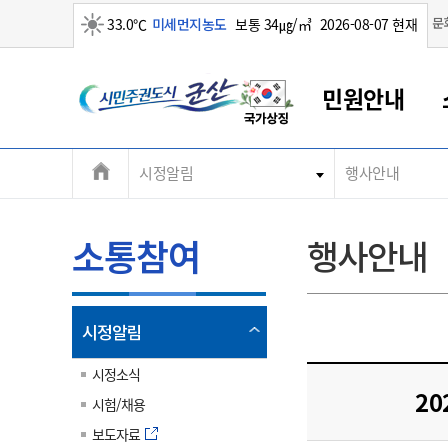
맑음
문
33.0℃
미세먼지농도
보통 34㎍/㎥
2026-08-07 현재
시
민원안내
민
전
시정알림
행사안내
군산새만금
민원안내
소통참여
생활복지
경제산업
정보공개
군산소개
전북소개
주
군산에서 시작되는 새만금
전북특별자치도 소개
군산사랑상품권
민원창구안내
정보공개제도
복지/보건
시정알림
군산시 비전
체
권
민원이용안내
시정소식
인구정책
상품권 안내
제도안내
전북특별자치도란?
메
소통참여
행사안내
민원수수료
시험/채용
통합돌봄
상품권 공지사항
비공개대상정보
전북특별자치도 용어 Q&A
뉴
도
종합민원창구
보도자료
주민복지
상품권 Q&A
불복구제절차
자료실
시
아름다운 배려창구
행사안내
아동/청소년
상품권 이용규약
수수료
열
시정알림
홍보영상 게시판
토지정보민원창구
행사일정표
여성/가족
판매대행점 조회
정보공개서식
림
군
대표전화
대표전화
대표전화
대표전화
대표전화
대표전화
대표전화
대표전화
063-454-4000
063-454-4000
063-454-4000
063-454-4000
063-454-4000
063-454-4000
063-454-4000
063-454-4000
시정소식
무인민원발급기
교육안내
노인복지
지류상품권 재고조회
20
시험/채용
산
보건소식
장애인복지
부서 및 담당자 연락처
부서 및 담당자 연락처
부서 및 담당자 연락처
부서 및 담당자 연락처
부서 및 담당자 연락처
부서 및 담당자 연락처
부서 및 담당자 연락처
부서 및 담당자 연락처
보도자료
고시공고
사회서비스(바우처)