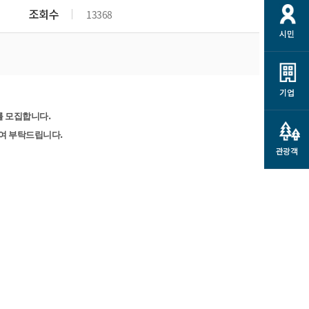
개
재정정보 공개
공공저작물
션
조회수
13368
시민
통계정보
행정규제개혁
소상공인 지원
민방위/재난안전
시스템
행정규제개혁안내
고유가 피해지원금
민방위
규제신문고
군산사랑배달 배달의명수
기업
재난안전
규제입증요청
카드수수료 지원
.
를 모집합니다
풍수해보험
사
규제정보포털
.
소상공인지원
참여 부탁드립니다
재해예방
관광객
관련기관 안내
군산시착한가격업소
시민대상보험
통계
영조물 배상보험
인 현황
군산시민 안전보험
군산시민 자전거보험
군산 상품
농업인안전보험 농가부담
 가이드북
금 지원사업