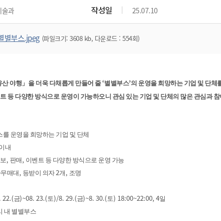
위원회 현황
공공데이터 개방
업무추진비공
군산시 무상교통
작성일
예술과
25.07.10
공부의 명수
정부24
위원회 명단공개
공공데이터 개방
예산/재정
법률정보
국민신문고
건설
부동산
에너지
별별부스.jpeg
(파일크기: 3608 kb, 다운로드 : 554회)
환경
청소
위생
위원회 회의록 공개
공공데이터 수요조사
민원편람/서식
한눈에 서비스
전자가족관계등록
예산안내
조례규칙 입법예고
경제동향
도로/가로등
부동산 정보
태양광
환경선언문
청소정보
공중위생
재정공시
조례규칙 입법예고(구)
물가정보
자전거
주소/건축/지적/지리정보
가스/석유
인터넷등기소
환경기본정보
대형폐기물 배출신고
위생용품 제조업
결산보고서
법률정보 관련사이트
사회조사
조상땅찾기
‘
’
유산 야행
」
을 더욱 다채롭게 만들어 줄
별별부스
의 운영을 희망하는 기업 및 단체
국세청홈택스
화학물질 관리지도
공모사업
생활쓰레기 처리요령
식품위생
중기지방재정계획
사업체조
트 등 다양한 방식으로 운영이 가능하오니 관심 있는 기업 및 단체의 많은 관심과 
위택스
미세먼지 대응
음식물쓰레기 처리요령
문화 콘텐츠업
투자심사
통계연보
부동산통합민원
환경영향평가
폐기물 처리시설 현황
예산낭비신고
청년통계
체육
공공데이터포털
를 운영을 희망하는 기업 및 단체
석면해체 건축물정보
보조금 부정수급 신고
주민등록
새올전자민원창구
 이내
체육시설 안내
환경오염업소 공개
공유재산
체류외국
,
,
보
판매
이벤트 등 다양한 방식으로 운영 가능
군산시체육회
환경 관련사이트
재정용어사전
,
2
,
나무매대
등받이 의자
개
조명
생활체육 공지
군산시 고향사랑기부제
. 22.(
)~08. 23.(
)/8. 29.(
)~8. 30.(
) 18:00~22:00, 4
금
토
금
토
일
고향사랑기부제 소개
군산상품
 내 별별부스