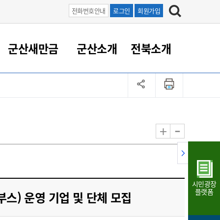
전화번호안내
로그인
회원가입
군산새만금
군산소개
전북소개
정 대응
족관계
부서/업무
RE100의 중심 새만금
도시/공원/주택
산업인프라
정책실명제
토지/건축
읍면동 안내
군산새만금 홍보 영상
조직운영6대지표
농업/축산업
도시재생
지방세
족관계
도시계획/지구단위계획
군산국가산업단지
정책실명제 안내
지방세
도시재생사업
민선8기 농업비전/발전방
공무원 정원
향
-
+
공원녹지
군산2국가산업단지
국민신청실명제안내
지방세환급금신청
도시재생(현장)지원센터
과장급이상 상위직 비율
농산물 유통
식
주택
새만금산업단지
정책실명제 중점관리 대상
지방세 상담챗봇
도시재생시설 현황
공무원 1인당 주민수
가축방역
자료실
자유무역지역
도시재생 공지/행사
현장공무원 비율
동물복지
지방산업단지
재정규모대비 인건비운영
시민광장
농공단지
실국본부수
플랫폼
부스) 운영 기업 및 단체 모집
림 서비
산업단지 지도
내고장 알리미
구
항만/여객/공항/철도/컨벤