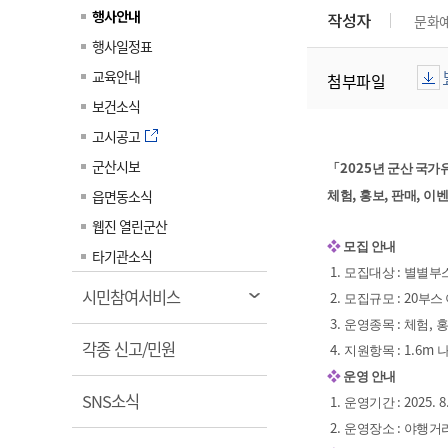
계약정보공개
행사안내
작성자
문화
전화번호안내
전화번호안내
전화번호안내
전화번호안내
전화번호안내
전화번호안내
전화번호안내
전화번호안내
군산시보
장사정보
행사일정표
입찰/계약정보
읍면동소식
주민복지 안내서
주요시책
수산업
찾아오시는길
찾아오시는길
찾아오시는길
찾아오시는길
찾아오시는길
찾아오시는길
찾아오시는길
찾아오시는길
교육안내
첨부파일
용역과제
민원편의제도
웹진 열린군산
시정계획
어업현황
보건소식
타기관소식
민원 1회방문 처리제
주요업무
수산물 안전정보
고시공고
어디서나 민원처리제
시정백서
군산시보
군산수산물 소비촉진행사
2025
「
년 군산 국가
상품권 구매 사용 및 관리
사전심사 청구제도
,
,
,
읍면동소식
군산 특화 수산물
체험
홍보
판매
이벤
민원인 후견인제
웹진 열린군산
❖
모집 안내
복합민원 상담예약제
타기관소식
1.
:
모집대상
별별부스
폐업신고 원스톱서비스
열
시민참여서비스
2.
: 20
모집규모
부스
납세자 보호관제도
림
3.
:
,
운영종목
체험
홍
열
『안심상속』 원스톱 서비
각종 신고/민원
4.
: 1.6m
지원항목
스
림
❖
운영 안내
열
SNS소식
1.
: 2025. 8
운영기간
림
2.
:
운영장소
야행거리