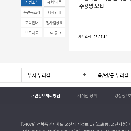
시정소식
시험/채용
수강생 모집
(municipal
읍면동소식
행사안내
news)
교육안내
행사일정표
보도자료
고시공고
시정소식 | 26.07.14
부서 누리집
읍/면/동 누리집
개인정보처리방침
저작권 정책
영상정보
[54078] 전북특별자치도 군산시 시청로 17 (조촌동, 군산시청) 
군산시 누리집(홈페이지)은 운영체제(OS)：Windows 7이상, 인터넷 브라우