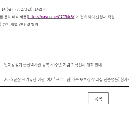
기부자 예우제
. 14.(
) ~ 7. 27.(
), 14
기부자 명예의 전당
월
일
일 간
(
https://naver.me/G7C5dr8k
)
를 통해 네이버폼
에 접속하여 신청서 작성
기금사업
)
목
까지 개별 안내 및 협의
군산시 답례품
고향사랑기부제 소식
일제강점기 군산역사관 광복 80주년 기념 기획전시 개최 안내
2025 군산 국가유산 야행 '야시' 프로그램(가족 보부상-우리집 진품명품) 참가
목록