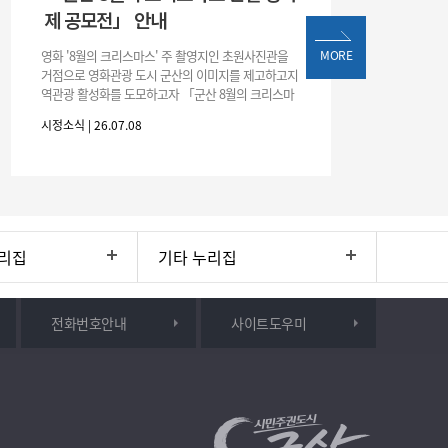
제 공모전」 안내
영화 '8월의 크리스마스' 주 촬영지인 초원사진관을
MORE
거점으로 영화관광 도시 군산의 이미지를 제고하고지
역관광 활성화를 도모하고자 「군산 8월의 크리스마
스 단편 영화제 공모전」을 다음과 같이 개최하오니
시정소식 | 26.07.08
많은 관심과 참여 바랍니다. □ 개
리집
기타 누리집
전화번호안내
사이트도우미