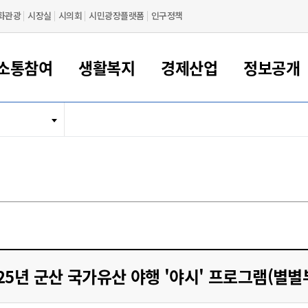
화관광
시장실
시의회
시민광장플랫폼
인구정책
소통참여
생활복지
경제산업
정보공개
새만금 해양거점도시 군산
정보공개 목록/청구
시민참여서비스
여권 민원
기업지원
교육
군산시 소개
군산시 관할권 주요논리
각종 신고/민원
사전정보공표
일자리/창업
차량 민원
상하수도
시청안내
새만금 관할구역 결
주민등록/인감/가
교통안내
기업목록
인사운영
SNS소식
여권발급안내
시민광장플랫폼
교육지원
투자기업 인센티브
정보공개 목록/청구
군산 현황
차량등록사업소 안내
하수도 계획
군산시 명장
사전정보공표
청사종합안내
주민등록/인감/가
시내버스
일반기업 목록
2022년도 통계
조직도
여권 서식
시장에게 바란다
평생교육
기업지원정책
군산의 역사
차량 신규/이전 등록
상수도시설
구인구직
수시공표
전화번호안내
각종서식
택시
사회적경제기업
2023년도 통계
업무
나의민원
학자금대출이자지원
경제 공지/서식
수상현황
저당권 설정/말소 등록
수질검사
청년뜰(청년센터/창업센터)
부서별 팩스번호
시외버스/고속버스
공장 검색
2024년도 통계
부서소
나도한마디
우리아이 꿈탐험 지원사업
기업애로해소SOS
자연지리특성
등록원부 열람/발급
상수도/하수도 요금
시청 오시는 길
철도/항공
2025년도 통계
부서별 
군산시사회적경제지원센터
칭찬합시다
시민정보화교육
강소연구개발특구
행정구역/행정지도
자동차 등록 서식
요금조회납부시스템
여객선
설문조사
부모학교예약시스템
자매결연/국제협력 도시
자동차 과태료 조회 및 납부
공공하수처리시설
교통 관련사이트
일자리 지원사업
25년 군산 국가유산 야행 '야시' 프로그램(별별
자원봉사참여
군산어린이시청
군산의 상징
자동차 정기(종합)검사 기
주정차단속 문자알
일자리지원센터
간조회 및 검사예약
스
전자민원창
적극행정
디지털배움터