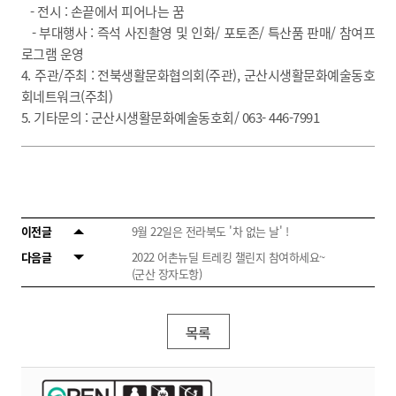
- 전시 : 손끝에서 피어나는 꿈
- 부대행사 : 즉석 사진촬영 및 인화/ 포토존/ 특산품 판매/ 참여프
로그램 운영
4. 주관/주최 : 전북생활문화협의회(주관), 군산시생활문화예술동호
회네트워크(주최)
5. 기타문의 : 군산시생활문화예술동호회/ 063- 446-7991
이전글
9월 22일은 전라북도 '차 없는 날' !
다음글
2022 어촌뉴딜 트레킹 챌린지 참여하세요~
(군산 장자도항)
목록