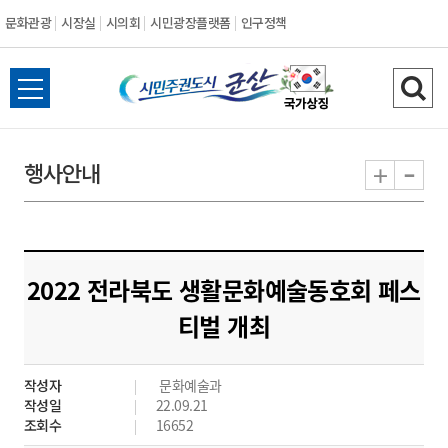
문화관광
시장실
시의회
시민광장플랫폼
인구정책
시
전
검
민
체
색
메
하
-
+
행사안내
주
뉴
기
열
권
기
도
2022 전라북도 생활문화예술동호회 페스
시
티벌 개최
군
작성자
문화예술과
산
작성일
22.09.21
조회수
16652