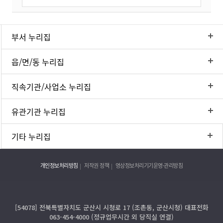
부서 누리집
읍/면/동 누리집
직속기관/사업소 누리집
유관기관 누리집
기타 누리집
개인정보처리방침
저작권 정책
영상정보처리기기운영·관리방침
[54078] 전북특별자치도 군산시 시청로 17 (조촌동, 군산시청) 대표전화
063-454-4000 (정규업무시간 외 당직실 연결)