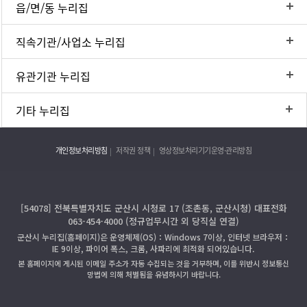
읍/면/동 누리집
직속기관/사업소 누리집
유관기관 누리집
기타 누리집
개인정보처리방침
저작권 정책
영상정보처리기기운영·관리방침
[54078] 전북특별자치도 군산시 시청로 17 (조촌동, 군산시청) 대표전화
063-454-4000 (정규업무시간 외 당직실 연결)
군산시 누리집(홈페이지)은 운영체제(OS)：Windows 7이상, 인터넷 브라우저：
IE 9이상, 파이어 폭스, 크롬, 사파리에 최적화 되어있습니다.
본 홈페이지에 게시된 이메일 주소가 자동 수집되는 것을 거부하며, 이를 위반시 정보통신
망법에 의해 처벌됨을 유념하시기 바랍니다.