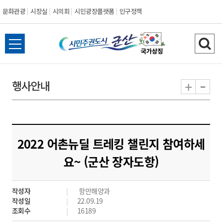
문화관광
시장실
시의회
시민광장플랫폼
인구정책
시
전
검
민
체
색
메
하
-
+
행사안내
주
뉴
기
열
권
기
도
2022 어촌뉴딜 트레킹 챌린지 참여하세
시
요~ (군산 장자도항)
군
작성자
항만해양과
산
작성일
22.09.19
조회수
16189