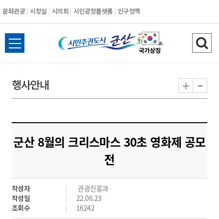
문화관광
시장실
시의회
시민광장플랫폼
인구정책
시
전
검
민
체
색
메
하
-
+
행사안내
주
뉴
기
열
권
기
도
군산 8월의 크리스마스 30초 영화제 공모
시
전
군
작성자
관광진흥과
산
작성일
22.06.23
조회수
16242