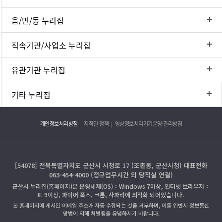
읍/면/동 누리집
직속기관/사업소 누리집
유관기관 누리집
기타 누리집
개인정보처리방침
저작권 정책
영상정보처리기기운영·관리방침
[54078] 전북특별자치도 군산시 시청로 17 (조촌동, 군산시청) 대표전화
063-454-4000 (정규업무시간 외 당직실 연결)
군산시 누리집(홈페이지)은 운영체제(OS)：Windows 7이상, 인터넷 브라우저：
IE 9이상, 파이어 폭스, 크롬, 사파리에 최적화 되어있습니다.
본 홈페이지에 게시된 이메일 주소가 자동 수집되는 것을 거부하며, 이를 위반시 정보통신
망법에 의해 처벌됨을 유념하시기 바랍니다.