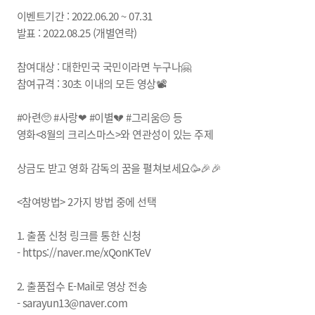
이벤트기간 : 2022.06.20 ~ 07.31
발표 : 2022.08.25 (개별연락)
참여대상 : 대한민국 국민이라면 누구나🤗
참여규격 : 30초 이내의 모든 영상📽
#아련🥺 #사랑❤ #이별💔 #그리움😔 등
영화<8월의 크리스마스>와 연관성이 있는 주제
상금도 받고 영화 감독의 꿈을 펼쳐보세요🥳🎉🎉
<참여방법> 2가지 방법 중에 선택
1. 출품 신청 링크를 통한 신청
-
https://naver.me/xQonKTeV
2. 출품접수 E-Mail로 영상 전송
- sarayun13@naver.com