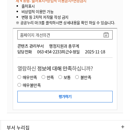
제 4 유형: 출처표시+상업적 이용금지+변경금지
출처표시
비상업적 이용만 가능
변형 등 2차적 저작물 작성 금지
※ 공공누리 마크를 클릭하시면 상세내용을 확인 하실 수 있습니다.
홈페이지 개선의견
콘텐츠 관리부서
행정지원과 총무계
담당전화
063-454-2233
최근수정일
2025-11-18
열람하신
정보에 대해 만족
하십니까?
매우만족
만족
보통
불만족
매우불만족
부서 누리집