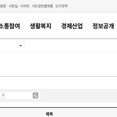
관광
시장실
시의회
시민광장플랫폼
인구정책
소통참여
생활복지
경제산업
정보공개
새만금 해양거점도시 군산
정보공개 목록/청구
시민참여서비스
여권 민원
기업지원
교육
군산시 소개
군산시 관할권 주요논리
각종 신고/민원
사전정보공표
일자리/창업
차량 민원
상하수도
시청안내
새만금 관할구역 결
주민등록/인감/가
교통안내
기업목록
인사운영
SNS소식
여권발급안내
시민광장플랫폼
교육지원
투자기업 인센티브
정보공개 목록/청구
군산 현황
차량등록사업소 안내
하수도 계획
군산시 명장
사전정보공표
청사종합안내
주민등록/인감/가
시내버스
일반기업 목록
2022년도 통계
조직도
여권 서식
시장에게 바란다
평생교육
기업지원정책
군산의 역사
차량 신규/이전 등록
상수도시설
구인구직
수시공표
전화번호안내
각종서식
택시
사회적경제기업
2023년도 통계
업무
나의민원
학자금대출이자지원
경제 공지/서식
수상현황
저당권 설정/말소 등록
수질검사
청년뜰(청년센터/창업센터)
부서별 팩스번호
시외버스/고속버스
공장 검색
2024년도 통계
부서소
나도한마디
우리아이 꿈탐험 지원사업
기업애로해소SOS
자연지리특성
등록원부 열람/발급
상수도/하수도 요금
시청 오시는 길
철도/항공
2025년도 통계
부서별 
군산시사회적경제지원센터
칭찬합시다
시민정보화교육
강소연구개발특구
행정구역/행정지도
자동차 등록 서식
요금조회납부시스템
여객선
검
~
설문조사
부모학교예약시스템
자매결연/국제협력 도시
자동차 과태료 조회 및 납부
공공하수처리시설
교통 관련사이트
색
일자리 지원사업
종
자원봉사참여
군산어린이시청
군산의 상징
자동차 정기(종합)검사 기
주정차단속 문자알
일자리지원센터
료
간조회 및 검사예약
스
제목
전자민원창
적극행정
디지털배움터