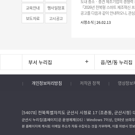
도내 중소‧중견 제조기업의 경쟁력 
news)
「2026년 전북형 스마트 제조혁신
교육안내
행사일정표
공고를 다음과 같이 안내하오니, 관심
보도자료
고시공고
은 참여 바랍니다. 가. 사 업 명 : 20
시정소식 | 26.02.13
트 제조혁신 프로젝트 나.
부서 누리집
읍/면/동 누리집
개인정보처리방침
저작권 정책
영상정보
[54078] 전북특별자치도 군산시 시청로 17 (조촌동, 군산시청) 
군산시 누리집(홈페이지)은 운영체제(OS)：Windows 7이상, 인터넷 브라우
본 홈페이지에 게시된 이메일 주소가 자동 수집되는 것을 거부하며, 이를 위반시 정