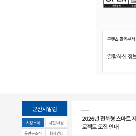
콘텐츠 관리부서
열람하신
정보
군산시알림
2026년 전북형 스마트 
시정소식
시험/채용
로젝트 모집 안내
(municipal
읍면동소식
행사안내