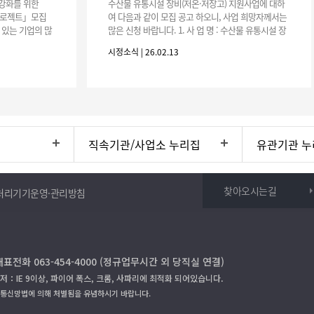
강화를 위한
수산물 유통시설 장비(저온·저장고) 지원사업에 대하
 프로젝트」모집
여 다음과 같이 모집 공고 하오니, 사업 희망자께서는
 있는 기업의 많
많은 신청 바랍니다. 1. 사 업 명 : 수산물 유통시설 장
26년 전북형 스마
비(저온·저장고) 지원사업 2. 신청기간 : 공고게시일부
시정소식 | 26.02.13
터 ~ 2026
직속기관/사업소 누리집
유관기관 누
찾아오시는길
처리기기운영·관리방침
대표전화 063-454-4000 (정규업무시간 외 당직실 연결)
저：IE 9이상, 파이어 폭스, 크롬, 사파리에 최적화 되어있습니다.
보통신망법에 의해 처벌됨을 유념하시기 바랍니다.