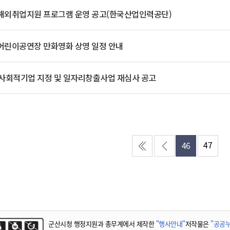
기부자 예우제
월 해외취업지원 프로그램 운영 공고(한국산업인력공단)
기부자 명예의 전당
기금사업
월 어린이공연장 만화영화 상영 일정 안내
군산시 답례품
고향사랑기부제 소식
비사회적기업 지정 및 일자리창출사업 재심사 공고
47
46
군산시청 행정지원과 총무계에서 제작한
"행사안내"
저작물은
"공공누