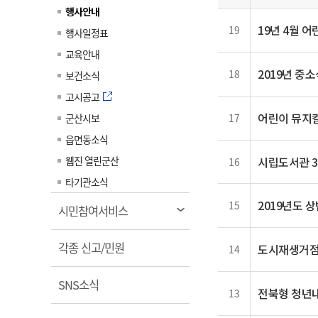
일
계약정보공개
행사안내
전화번호안내
전화번호안내
전화번호안내
전화번호안내
전화번호안내
전화번호안내
전화번호안내
전화번호안내
군산시보
장사정보
19년 4월 
19
행사일정표
입찰/계약정보
읍면동소식
주민복지 안내서
주요시책
수산업
찾아오시는길
찾아오시는길
찾아오시는길
찾아오시는길
찾아오시는길
찾아오시는길
찾아오시는길
찾아오시는길
교육안내
용역과제
민원편의제도
웹진 열린군산
시정계획
2019년 중
어업현황
18
보건소식
타기관소식
민원 1회방문 처리제
주요업무
수산물 안전정보
고시공고
어디서나 민원처리제
시정백서
어린이 뮤지컬
군산시보
군산수산물 소비촉진행사
17
상품권 구매 사용 및 관리
사전심사 청구제도
읍면동소식
군산 특화 수산물
민원인 후견인제
웹진 열린군산
시립도서관 3
16
복합민원 상담예약제
타기관소식
폐업신고 원스톱서비스
2019년도 
15
열
시민참여서비스
납세자 보호관제도
림
열
『안심상속』 원스톱 서비
각종 신고/민원
도시재생거점
14
스
림
열
SNS소식
전북형 청년
13
림