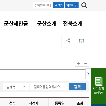
전화번호안내
로그인
회원가입
군산새만금
군산소개
전북소개
정 대응
족관계
부서/업무
RE100의 중심 새만금
도시/공원/주택
산업인프라
정책실명제
토지/건축
읍면동 안내
군산새만금 홍보 영상
조직운영6대지표
농업/축산업
도시재생
지방세
족관계
도시계획/지구단위계획
군산국가산업단지
정책실명제 안내
지방세
도시재생사업
민선8기 농업비전/발전방
공무원 정원
향
-
+
공원녹지
군산2국가산업단지
국민신청실명제안내
지방세환급금신청
도시재생(현장)지원센터
과장급이상 상위직 비율
농산물 유통
식
주택
새만금산업단지
정책실명제 중점관리 대상
지방세 상담챗봇
도시재생시설 현황
공무원 1인당 주민수
가축방역
자료실
자유무역지역
도시재생 공지/행사
현장공무원 비율
동물복지
지방산업단지
재정규모대비 인건비운영
시민광장
농공단지
실국본부수
플랫폼
림 서비
산업단지 지도
내고장 알리미
첨부
작성자
등록일
조회
구
항만/여객/공항/철도/컨벤