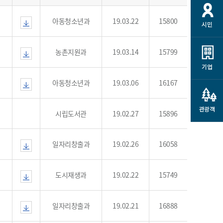
개
재정정보 공개
공공저작물
션
아동청소년과
19.03.22
15800
시민
통계정보
행정규제개혁
소상공인 지원
민방위/재난안전
시스템
행정규제개혁안내
고유가 피해지원금
농촌지원과
19.03.14
15799
민방위
규제신문고
군산사랑배달 배달의명수
기업
재난안전
규제입증요청
카드수수료 지원
아동청소년과
19.03.06
16167
풍수해보험
사
규제정보포털
소상공인지원
재해예방
관광객
관련기관 안내
시립도서관
19.02.27
15896
군산시착한가격업소
시민대상보험
통계
일자리창출과
19.02.26
16058
영조물 배상보험
인 현황
군산시민 안전보험
도시재생과
19.02.22
15749
군산시민 자전거보험
군산 상품
농업인안전보험 농가부담
일자리창출과
19.02.21
16888
 가이드북
금 지원사업