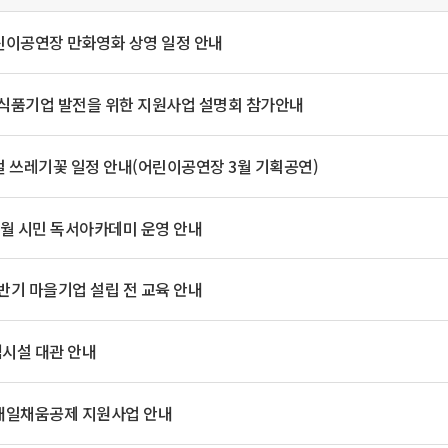
일
위원회 현황
공공데이터 개방
업무추진비공
군산시 무상교통
공부의 명수
정부24
어린이공연장 만화영화 상영 일정 안내
위원회 명단공개
공공데이터 개방
예산/재정
법률정보
국민신문고
건설
부동산
에너지
환경
청소
위생
위원회 회의록 공개
공공데이터 수요조사
민원편람/서식
한눈에 서비스
전자가족관계등록
예산안내
조례규칙 입법예고
경제동향
소식품기업 발전을 위한 지원사업 설명회 참가안내
도로/가로등
부동산 정보
태양광
환경선언문
청소정보
공중위생
재정공시
조례규칙 입법예고(구)
물가정보
자전거
주소/건축/지적/지리정보
가스/석유
인터넷등기소
환경기본정보
대형폐기물 배출신고
위생용품 제조업
결산보고서
법률정보 관련사이트
사회조사
 쓰레기꽃 일정 안내(어린이공연장 3월 기획공연)
조상땅찾기
국세청홈택스
화학물질 관리지도
공모사업
생활쓰레기 처리요령
식품위생
중기지방재정계획
사업체조
위택스
미세먼지 대응
음식물쓰레기 처리요령
문화 콘텐츠업
투자심사
통계연보
월 시민 독서아카데미 운영 안내
부동산통합민원
환경영향평가
폐기물 처리시설 현황
예산낭비신고
청년통계
체육
공공데이터포털
석면해체 건축물정보
보조금 부정수급 신고
주민등록
상반기 마을기업 설립 전 교육 안내
새올전자민원창구
체육시설 안내
환경오염업소 공개
공유재산
체류외국
군산시체육회
환경 관련사이트
재정용어사전
시설 대관 안내
생활체육 공지
군산시 고향사랑기부제
내일채움공제 지원사업 안내
고향사랑기부제 소개
군산상품