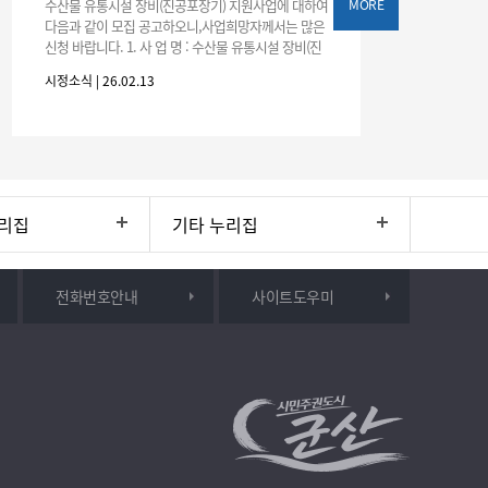
수산물 유통시설 장비(진공포장기) 지원사업에 대하여
MORE
다음과 같이 모집 공고하오니,사업희망자께서는 많은
신청 바랍니다. 1. 사 업 명 : 수산물 유통시설 장비(진
공포장기) 지원사업【가공산업육성 분야】 2. 신청기
시정소식 | 26.02.13
간 : 공고게시일부터
리집
기타 누리집
전화번호안내
사이트도우미