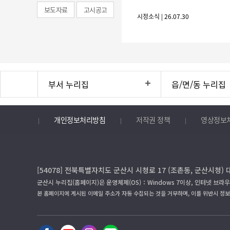
보도자료
고시공고
시정소식 | 26.07.30
부서 누리집
읍/면/동 누리집
개인정보처리방침
저작권 정책
영상정보
[54078] 전북특별자치도 군산시 시청로 17 (조촌동, 군산시청) 
군산시 누리집(홈페이지)은 운영체제(OS)：Windows 7이상, 인터넷 브라우
본 홈페이지에 게시된 이메일 주소가 자동 수집되는 것을 거부하며, 이를 위반시 정