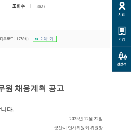
개
재정정보 공개
공공저작물
션
조회수
8827
시민
통계정보
행정규제개혁
소상공인 지원
민방위/재난안전
시스템
행정규제개혁안내
고유가 피해지원금
민방위
규제신문고
 다운로드 : 1278회)
미리보기
군산사랑배달 배달의명수
기업
재난안전
규제입증요청
카드수수료 지원
풍수해보험
사
규제정보포털
소상공인지원
재해예방
관광객
관련기관 안내
군산시착한가격업소
시민대상보험
통계
무원 채용계획 공고
영조물 배상보험
인 현황
군산시민 안전보험
군산시민 자전거보험
합니다
.
군산 상품
농업인안전보험 농가부담
2025
12
22
년
월
일
 가이드북
금 지원사업
군산시 인사위원회 위원장