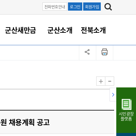
전화번호안내
로그인
회원가입
군산새만금
군산소개
전북소개
정 대응
족관계
부서/업무
RE100의 중심 새만금
도시/공원/주택
산업인프라
정책실명제
토지/건축
읍면동 안내
군산새만금 홍보 영상
조직운영6대지표
농업/축산업
도시재생
지방세
족관계
도시계획/지구단위계획
군산국가산업단지
정책실명제 안내
지방세
도시재생사업
민선8기 농업비전/발전방
공무원 정원
향
-
+
공원녹지
군산2국가산업단지
국민신청실명제안내
지방세환급금신청
도시재생(현장)지원센터
과장급이상 상위직 비율
농산물 유통
식
주택
새만금산업단지
정책실명제 중점관리 대상
지방세 상담챗봇
도시재생시설 현황
공무원 1인당 주민수
가축방역
자료실
자유무역지역
도시재생 공지/행사
현장공무원 비율
동물복지
지방산업단지
재정규모대비 인건비운영
시민광장
농공단지
실국본부수
플랫폼
무원 채용계획 공고
림 서비
산업단지 지도
내고장 알리미
구
항만/여객/공항/철도/컨벤