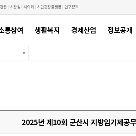
관광
시장실
시의회
시민광장플랫폼
인구정책
소통참여
생활복지
경제산업
정보공개
새만금 해양거점도시 군산
정보공개 목록/청구
시민참여서비스
여권 민원
기업지원
교육
군산시 소개
군산시 관할권 주요논리
각종 신고/민원
사전정보공표
일자리/창업
차량 민원
상하수도
시청안내
새만금 관할구역 결
주민등록/인감/가
교통안내
기업목록
인사운영
SNS소식
여권발급안내
시민광장플랫폼
교육지원
투자기업 인센티브
정보공개 목록/청구
군산 현황
차량등록사업소 안내
하수도 계획
군산시 명장
사전정보공표
청사종합안내
주민등록/인감/가
시내버스
일반기업 목록
2022년도 통계
조직도
여권 서식
시장에게 바란다
평생교육
기업지원정책
군산의 역사
차량 신규/이전 등록
상수도시설
구인구직
수시공표
전화번호안내
각종서식
택시
사회적경제기업
2023년도 통계
업무
나의민원
학자금대출이자지원
경제 공지/서식
수상현황
저당권 설정/말소 등록
수질검사
청년뜰(청년센터/창업센터)
부서별 팩스번호
시외버스/고속버스
공장 검색
2024년도 통계
부서소
나도한마디
우리아이 꿈탐험 지원사업
기업애로해소SOS
자연지리특성
등록원부 열람/발급
상수도/하수도 요금
시청 오시는 길
철도/항공
2025년도 통계
부서별 
군산시사회적경제지원센터
칭찬합시다
시민정보화교육
강소연구개발특구
행정구역/행정지도
자동차 등록 서식
요금조회납부시스템
여객선
설문조사
부모학교예약시스템
자매결연/국제협력 도시
자동차 과태료 조회 및 납부
공공하수처리시설
교통 관련사이트
일자리 지원사업
2025년 제10회 군산시 지방임기제공
자원봉사참여
군산어린이시청
군산의 상징
자동차 정기(종합)검사 기
주정차단속 문자알
일자리지원센터
간조회 및 검사예약
스
전자민원창
적극행정
디지털배움터