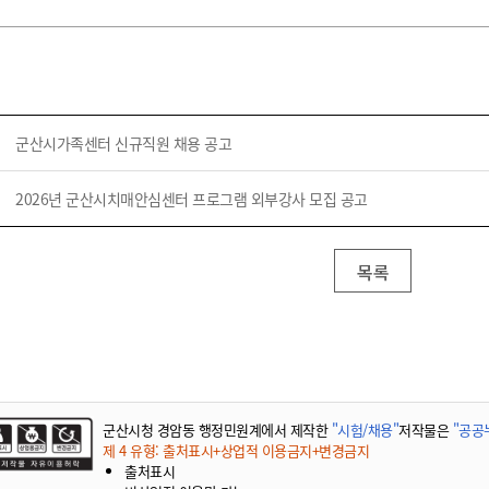
기부자 예우제
기부자 명예의 전당
기금사업
군산시 답례품
고향사랑기부제 소식
군산시가족센터 신규직원 채용 공고
2026년 군산시치매안심센터 프로그램 외부강사 모집 공고
목록
군산시청 경암동 행정민원계에서 제작한
"시험/채용"
저작물은
"공공누
제 4 유형: 출처표시+상업적 이용금지+변경금지
출처표시