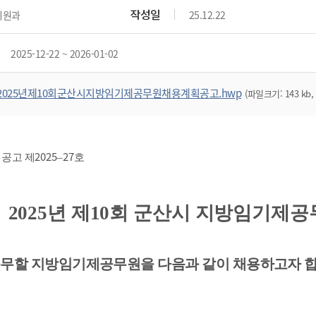
위원회 현황
공공데이터 개방
업무추진비공
군산시 무상교통
작성일
지원과
25.12.22
공부의 명수
정부24
위원회 명단공개
공공데이터 개방
예산/재정
법률정보
국민신문고
건설
부동산
에너지
2025-12-22 ~ 2026-01-02
환경
청소
위생
위원회 회의록 공개
공공데이터 수요조사
민원편람/서식
한눈에 서비스
전자가족관계등록
예산안내
조례규칙 입법예고
경제동향
도로/가로등
부동산 정보
태양광
환경선언문
청소정보
공중위생
재정공시
조례규칙 입법예고(구)
물가정보
2025년제10회군산시지방임기제공무원채용계획공고.hwp
(파일크기: 143 kb,
자전거
주소/건축/지적/지리정보
가스/석유
인터넷등기소
환경기본정보
대형폐기물 배출신고
위생용품 제조업
결산보고서
법률정보 관련사이트
사회조사
조상땅찾기
국세청홈택스
화학물질 관리지도
공모사업
생활쓰레기 처리요령
식품위생
중기지방재정계획
사업체조
위택스
미세먼지 대응
음식물쓰레기 처리요령
문화 콘텐츠업
2025
27
투자심사
통계연보
 공고 제
–
호
부동산통합민원
환경영향평가
폐기물 처리시설 현황
예산낭비신고
청년통계
체육
공공데이터포털
석면해체 건축물정보
보조금 부정수급 신고
주민등록
2025
년 제
10
회 군산시 지방임기제공
새올전자민원창구
체육시설 안내
환경오염업소 공개
공유재산
체류외국
군산시체육회
환경 관련사이트
재정용어사전
생활체육 공지
무할 지방임기제공무원을 다음과 같이 채용하고자 
군산시 고향사랑기부제
고향사랑기부제 소개
군산상품