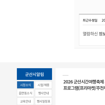
최근수정일
20
열람하신
정보
군산시알림
2026 군산시간여행축제
시정소식
시험/채용
프로그램(프리마켓/주전
(municipal
읍면동소식
행사안내
news)
교육안내
행사일정표