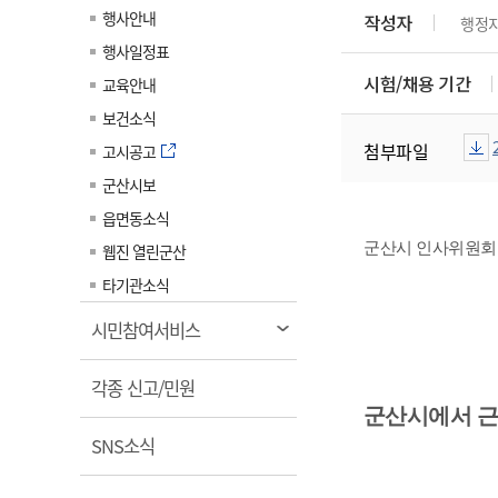
계약정보공개
행사안내
작성자
행정
전화번호안내
전화번호안내
전화번호안내
전화번호안내
전화번호안내
전화번호안내
전화번호안내
전화번호안내
군산시보
장사정보
행사일정표
입찰/계약정보
읍면동소식
주민복지 안내서
주요시책
수산업
찾아오시는길
찾아오시는길
찾아오시는길
찾아오시는길
찾아오시는길
찾아오시는길
찾아오시는길
찾아오시는길
시험/채용 기간
교육안내
용역과제
민원편의제도
웹진 열린군산
시정계획
어업현황
보건소식
타기관소식
민원 1회방문 처리제
주요업무
첨부파일
수산물 안전정보
고시공고
어디서나 민원처리제
시정백서
군산시보
군산수산물 소비촉진행사
상품권 구매 사용 및 관리
사전심사 청구제도
읍면동소식
군산 특화 수산물
민원인 후견인제
군산시 인사위원회
웹진 열린군산
복합민원 상담예약제
타기관소식
폐업신고 원스톱서비스
열
시민참여서비스
납세자 보호관제도
림
열
『안심상속』 원스톱 서비
각종 신고/민원
스
림
군산시에서 근
열
SNS소식
림