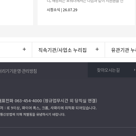
니, 해당되는 포워더께서는 다음과 같이 지원금을 신
청하시기 바랍니다. 1. 해당기간 : ‘25. 11. 1. ~ '26. 4.
시정소식 | 26.07.29
30.(6개
직속기관/사업소 누리집
유관기관 누
찾아오시는길
처리기기운영·관리방침
대표전화 063-454-4000 (정규업무시간 외 당직실 연결)
저：IE 9이상, 파이어 폭스, 크롬, 사파리에 최적화 되어있습니다.
보통신망법에 의해 처벌됨을 유념하시기 바랍니다.