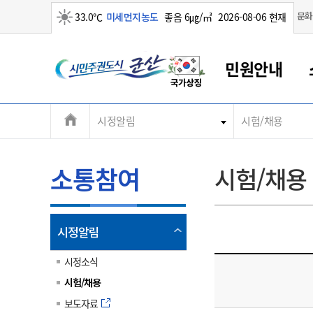
맑음
문화
33.0℃
미세먼지농도
좋음 6㎍/㎥
2026-08-06 현재
시
민원안내
민
전
시정알림
시험/채용
군산새만금
민원안내
소통참여
생활복지
경제산업
정보공개
군산소개
전북소개
주
군산에서 시작되는 새만금
전북특별자치도 소개
군산사랑상품권
민원창구안내
정보공개제도
복지/보건
시정알림
군산시 비전
체
권
민원이용안내
시정소식
인구정책
상품권 안내
제도안내
전북특별자치도란?
메
소통참여
시험/채용
민원수수료
시험/채용
통합돌봄
상품권 공지사항
비공개대상정보
전북특별자치도 용어 Q&A
뉴
도
종합민원창구
보도자료
주민복지
상품권 Q&A
불복구제절차
자료실
시
아름다운 배려창구
행사안내
아동/청소년
상품권 이용규약
수수료
열
시정알림
홍보영상 게시판
토지정보민원창구
행사일정표
여성/가족
판매대행점 조회
정보공개서식
림
군
대표전화
대표전화
대표전화
대표전화
대표전화
대표전화
대표전화
대표전화
063-454-4000
063-454-4000
063-454-4000
063-454-4000
063-454-4000
063-454-4000
063-454-4000
063-454-4000
시정소식
무인민원발급기
교육안내
노인복지
지류상품권 재고조회
시험/채용
산
보건소식
장애인복지
부서 및 담당자 연락처
부서 및 담당자 연락처
부서 및 담당자 연락처
부서 및 담당자 연락처
부서 및 담당자 연락처
부서 및 담당자 연락처
부서 및 담당자 연락처
부서 및 담당자 연락처
보도자료
고시공고
사회서비스(바우처)