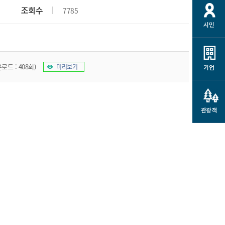
개
재정정보 공개
공공저작물
션
조회수
7785
시민
통계정보
행정규제개혁
소상공인 지원
민방위/재난안전
시스템
행정규제개혁안내
고유가 피해지원금
민방위
규제신문고
운로드 : 408회)
미리보기
군산사랑배달 배달의명수
기업
재난안전
규제입증요청
카드수수료 지원
풍수해보험
사
규제정보포털
소상공인지원
재해예방
관광객
관련기관 안내
군산시착한가격업소
시민대상보험
통계
영조물 배상보험
인 현황
군산시민 안전보험
군산시민 자전거보험
군산 상품
농업인안전보험 농가부담
 가이드북
금 지원사업