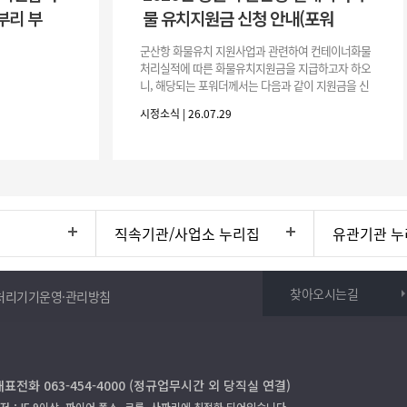
부리 부
물 유치지원금 신청 안내(포워
군산항 화물유치 지원사업과 관련하여 컨테이너화물
처리실적에 따른 화물유치지원금을 지급하고자 하오
니, 해당되는 포워더께서는 다음과 같이 지원금을 신
청하시기 바랍니다. 1. 해당기간 : ‘25. 11. 1. ~ '26. 4.
시정소식 | 26.07.29
30.(6개
직속기관/사업소 누리집
유관기관 누
찾아오시는길
처리기기운영·관리방침
대표전화 063-454-4000 (정규업무시간 외 당직실 연결)
저：IE 9이상, 파이어 폭스, 크롬, 사파리에 최적화 되어있습니다.