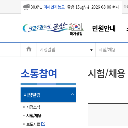
소나기
문
30.0℃
미세먼지농도
좋음 15㎍/㎥
2026-08-06 현재
시
민원안내
민
전
시정알림
시험/채용
군산새만금
민원안내
소통참여
생활복지
경제산업
정보공개
군산소개
전북소개
주
군산에서 시작되는 새만금
전북특별자치도 소개
군산사랑상품권
민원창구안내
정보공개제도
복지/보건
시정알림
군산시 비전
체
권
민원이용안내
시정소식
인구정책
상품권 안내
제도안내
전북특별자치도란?
메
소통참여
시험/채용
민원수수료
시험/채용
통합돌봄
상품권 공지사항
비공개대상정보
전북특별자치도 용어 Q&A
뉴
도
종합민원창구
보도자료
주민복지
상품권 Q&A
불복구제절차
자료실
시
아름다운 배려창구
행사안내
아동/청소년
상품권 이용규약
수수료
열
시정알림
홍보영상 게시판
토지정보민원창구
행사일정표
여성/가족
판매대행점 조회
정보공개서식
림
군
대표전화
대표전화
대표전화
대표전화
대표전화
대표전화
대표전화
대표전화
063-454-4000
063-454-4000
063-454-4000
063-454-4000
063-454-4000
063-454-4000
063-454-4000
063-454-4000
시정소식
무인민원발급기
교육안내
노인복지
지류상품권 재고조회
시험/채용
산
보건소식
장애인복지
부서 및 담당자 연락처
부서 및 담당자 연락처
부서 및 담당자 연락처
부서 및 담당자 연락처
부서 및 담당자 연락처
부서 및 담당자 연락처
부서 및 담당자 연락처
부서 및 담당자 연락처
보도자료
고시공고
사회서비스(바우처)