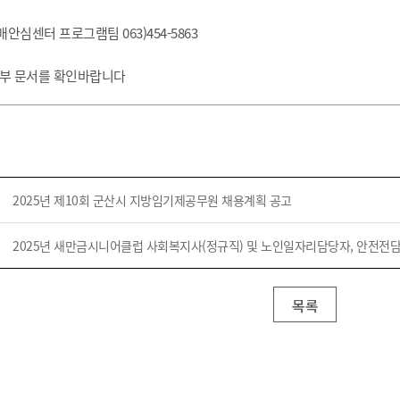
기부자 예우제
기부자 명예의 전당
매안심센터 프로그램팀 063)454-5863
기금사업
첨부 문서를 확인바랍니다
군산시 답례품
고향사랑기부제 소식
2025년 제10회 군산시 지방임기제공무원 채용계획 공고
2025년 새만금시니어클럽 사회복지사(정규직) 및 노인일자리담당자, 안전전
목록