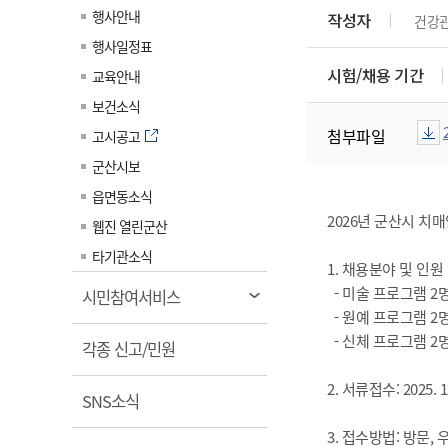
계약정보공개
행사안내
작성자
건강
전화번호안내
전화번호안내
전화번호안내
전화번호안내
전화번호안내
전화번호안내
전화번호안내
전화번호안내
군산시보
장사정보
행사일정표
입찰/계약정보
읍면동소식
주민복지 안내서
주요시책
수산업
찾아오시는길
찾아오시는길
찾아오시는길
찾아오시는길
찾아오시는길
찾아오시는길
찾아오시는길
찾아오시는길
시험/채용 기간
교육안내
용역과제
민원편의제도
웹진 열린군산
시정계획
어업현황
보건소식
타기관소식
민원 1회방문 처리제
주요업무
첨부파일
수산물 안전정보
고시공고
어디서나 민원처리제
시정백서
군산시보
군산수산물 소비촉진행사
상품권 구매 사용 및 관리
사전심사 청구제도
읍면동소식
군산 특화 수산물
2026년 군산시 
민원인 후견인제
웹진 열린군산
복합민원 상담예약제
타기관소식
1. 채용분야 및 인원
폐업신고 원스톱서비스
- 미술 프로그램 2
열
시민참여서비스
납세자 보호관제도
- 원예 프로그램 2
림
- 신체 프로그램 2
열
『안심상속』 원스톱 서비
각종 신고/민원
스
림
2. 서류접수: 2025. 12
열
SNS소식
림
3. 접수방법: 방문,