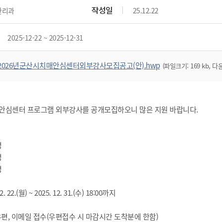
위원회 현황
공공데이터 개방
업무추진비공
군산시 무상교통
작성일
관리과
25.12.22
공부의 명수
정부24
위원회 명단공개
공공데이터 개방
예산/재정
법률정보
국민신문고
건설
부동산
에너지
2025-12-22 ~ 2025-12-31
환경
청소
위생
위원회 회의록 공개
공공데이터 수요조사
민원편람/서식
한눈에 서비스
전자가족관계등록
예산안내
조례규칙 입법예고
경제동향
도로/가로등
부동산 정보
태양광
환경선언문
청소정보
공중위생
재정공시
조례규칙 입법예고(구)
물가정보
2026년군산시치매안심센터외부강사모집공고(안).hwp
(파일크기: 169 kb, 다
자전거
주소/건축/지적/지리정보
가스/석유
인터넷등기소
환경기본정보
대형폐기물 배출신고
위생용품 제조업
결산보고서
법률정보 관련사이트
사회조사
조상땅찾기
국세청홈택스
화학물질 관리지도
공모사업
생활쓰레기 처리요령
식품위생
중기지방재정계획
사업체조
위택스
미세먼지 대응
음식물쓰레기 처리요령
문화 콘텐츠업
치매안심센터 프로그램 외부강사를 공개모집하오니 많은 지원 바랍니다.
투자심사
통계연보
부동산통합민원
환경영향평가
폐기물 처리시설 현황
예산낭비신고
청년통계
체육
공공데이터포털
석면해체 건축물정보
보조금 부정수급 신고
주민등록
명
새올전자민원창구
체육시설 안내
환경오염업소 공개
명
공유재산
체류외국
군산시체육회
명
환경 관련사이트
재정용어사전
생활체육 공지
군산시 고향사랑기부제
. 22.(월) ~ 2025. 12. 31.(수) 18:00까지
고향사랑기부제 소개
군산상품
 우편, 이메일 접수(우편접수 시 마감시간 도착분에 한함)