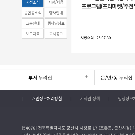
시정소식
시험/채용
프로그램(프리마켓/주전
(municipal
읍면동소식
행사안내
news)
교육안내
행사일정표
보도자료
고시공고
시정소식 | 26.07.30
부서 누리집
읍/면/동 누리집
개인정보처리방침
저작권 정책
영상정보
[54078] 전북특별자치도 군산시 시청로 17 (조촌동, 군산시청) 
군산시 누리집(홈페이지)은 운영체제(OS)：Windows 7이상, 인터넷 브라우