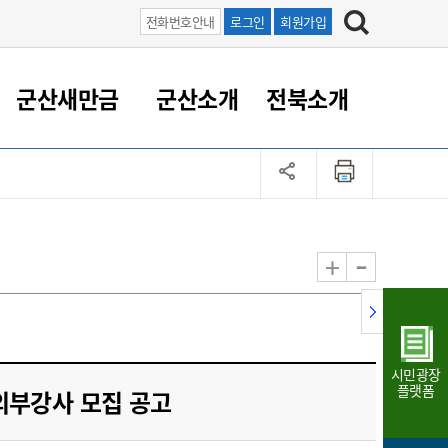
전화번호안내
로그인
회원가입
군산새만금
군산소개
전북소개
정 대응
족관계
부서/업무
RE100의 중심 새만금
도시/공원/주택
산업인프라
정책실명제
토지/건축
읍면동 안내
군산새만금 홍보 영상
조직운영6대지표
농업/축산업
도시재생
지방세
족관계
도시계획/지구단위계획
군산국가산업단지
정책실명제 안내
지방세
도시재생사업
민선8기 농업비전/발전방
공무원 정원
향
-
+
공원녹지
군산2국가산업단지
국민신청실명제안내
지방세환급금신청
도시재생(현장)지원센터
과장급이상 상위직 비율
농산물 유통
식
주택
새만금산업단지
정책실명제 중점관리 대상
지방세 상담챗봇
도시재생시설 현황
공무원 1인당 주민수
가축방역
자료실
자유무역지역
도시재생 공지/행사
현장공무원 비율
동물복지
지방산업단지
재정규모대비 인건비운영
시민광장
농공단지
실국본부수
플랫폼
외부강사 모집 공고
림 서비
산업단지 지도
내고장 알리미
구
항만/여객/공항/철도/컨벤