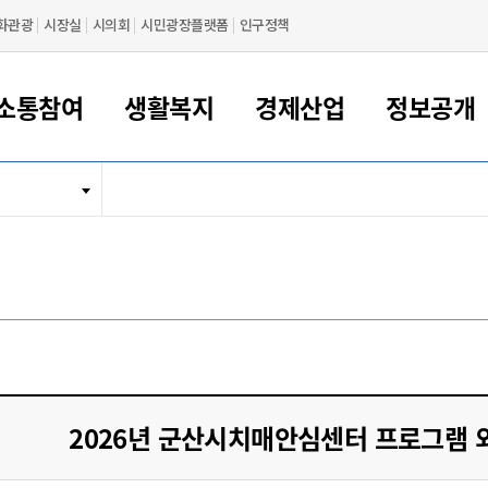
화관광
시장실
시의회
시민광장플랫폼
인구정책
소통참여
생활복지
경제산업
정보공개
새만금 해양거점도시 군산
정보공개 목록/청구
시민참여서비스
여권 민원
기업지원
교육
군산시 소개
군산시 관할권 주요논리
각종 신고/민원
사전정보공표
일자리/창업
차량 민원
상하수도
시청안내
새만금 관할구역 결
주민등록/인감/가
교통안내
기업목록
인사운영
SNS소식
여권발급안내
시민광장플랫폼
교육지원
투자기업 인센티브
정보공개 목록/청구
군산 현황
차량등록사업소 안내
하수도 계획
군산시 명장
사전정보공표
청사종합안내
주민등록/인감/가
시내버스
일반기업 목록
2022년도 통계
조직도
여권 서식
시장에게 바란다
평생교육
기업지원정책
군산의 역사
차량 신규/이전 등록
상수도시설
구인구직
수시공표
전화번호안내
각종서식
택시
사회적경제기업
2023년도 통계
업무
나의민원
학자금대출이자지원
경제 공지/서식
수상현황
저당권 설정/말소 등록
수질검사
청년뜰(청년센터/창업센터)
부서별 팩스번호
시외버스/고속버스
공장 검색
2024년도 통계
부서소
나도한마디
우리아이 꿈탐험 지원사업
기업애로해소SOS
자연지리특성
등록원부 열람/발급
상수도/하수도 요금
시청 오시는 길
철도/항공
2025년도 통계
부서별 
군산시사회적경제지원센터
칭찬합시다
시민정보화교육
강소연구개발특구
행정구역/행정지도
자동차 등록 서식
요금조회납부시스템
여객선
설문조사
부모학교예약시스템
자매결연/국제협력 도시
자동차 과태료 조회 및 납부
공공하수처리시설
교통 관련사이트
일자리 지원사업
2026년 군산시치매안심센터 프로그램 
자원봉사참여
군산어린이시청
군산의 상징
자동차 정기(종합)검사 기
주정차단속 문자알
일자리지원센터
간조회 및 검사예약
스
전자민원창
적극행정
디지털배움터