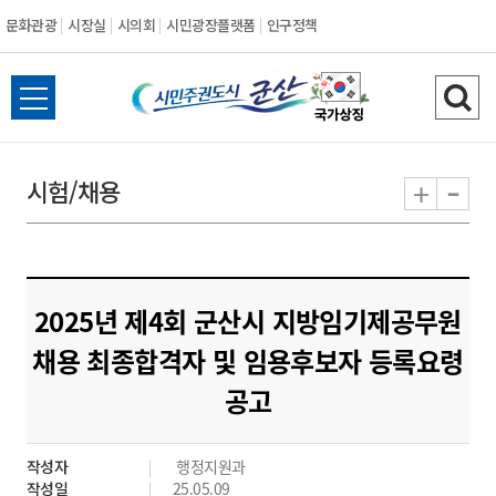
문화관광
시장실
시의회
시민광장플랫폼
인구정책
시
전
검
민
체
색
메
하
-
+
시험/채용
주
뉴
기
열
권
기
도
2025년 제4회 군산시 지방임기제공무원
시
채용 최종합격자 및 임용후보자 등록요령
공고
군
산
작성자
행정지원과
작성일
25.05.09