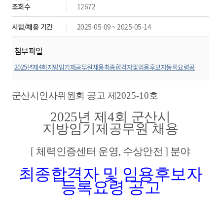
조회수
12672
시험/채용 기간
2025-05-09 ~ 2025-05-14
첨부파일
2025년제4회지방임기제공무원채용최종합격자및임용후보자등록요령공
고.hwp
미리보기
군산시인사위원회 공고 제
2025-10
호
2025
년 제
4
회 군산시
지방임기제공무원 채용
[
체력인증센터 운영
,
수상안전
]
분야
최종합격자 및 임용후보자
등록요령 공고