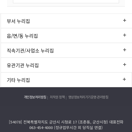
부서 누리집
읍/면/동 누리집
직속기관/사업소 누리집
유관기관 누리집
기타 누리집
개인정보처리방침
저작권 정책
영상정보처리기기운영·관리방침
[54078] 전북특별자치도 군산시 시청로 17 (조촌동, 군산시청) 대표전화
063-454-4000 (정규업무시간 외 당직실 연결)