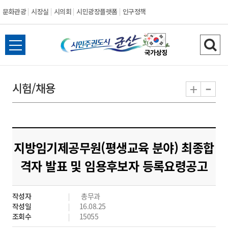
문화관광
시장실
시의회
시민광장플랫폼
인구정책
시
전
검
민
체
색
메
하
-
+
시험/채용
주
뉴
기
열
권
기
도
지방임기제공무원(평생교육 분야) 최종합
시
격자 발표 및 임용후보자 등록요령공고
군
작성자
총무과
산
작성일
16.08.25
조회수
15055