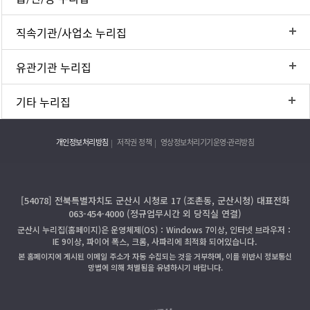
직속기관/사업소 누리집
유관기관 누리집
기타 누리집
개인정보처리방침
저작권 정책
영상정보처리기기운영·관리방침
[54078] 전북특별자치도 군산시 시청로 17 (조촌동, 군산시청) 대표전화
063-454-4000 (정규업무시간 외 당직실 연결)
군산시 누리집(홈페이지)은 운영체제(OS)：Windows 7이상, 인터넷 브라우저：
IE 9이상, 파이어 폭스, 크롬, 사파리에 최적화 되어있습니다.
본 홈페이지에 게시된 이메일 주소가 자동 수집되는 것을 거부하며, 이를 위반시 정보통신
망법에 의해 처벌됨을 유념하시기 바랍니다.