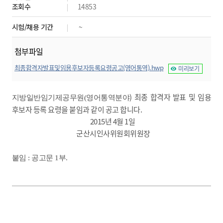
조회수
14853
시험/채용 기간
~
첨부파일
최종합격자발표및임용후보자등록요령공고(영어통역).hwp
미리보기
) 최종 합격자 발표 및 임용
지방일반임기제공무원(
영어통역분야
후보자 등록 요령을 붙임과 같이 공고 합니다.
2015년 4월 1일
군산시인사위원회위원장
붙임 : 공고문 1부.