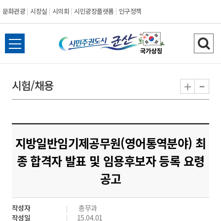
문화관광
시장실
시의회
시민광장플랫폼
인구정책
시
전
검
민
체
색
메
하
-
+
시험/채용
주
뉴
기
열
권
기
도
지방일반임기제공무원(영어통역분야) 최
시
종 합격자 발표 및 임용후보자 등록 요령
공고
군
산
작성자
총무과
작성일
15.04.01