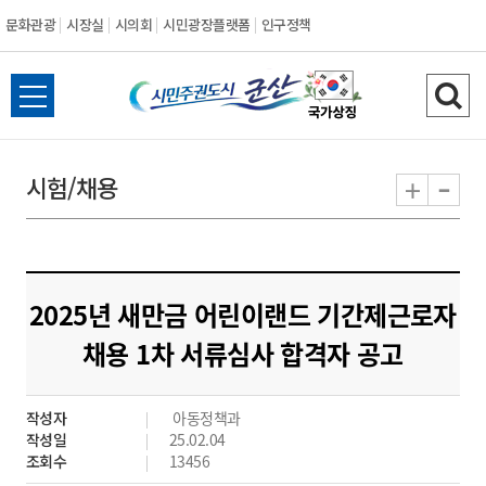
문화관광
시장실
시의회
시민광장플랫폼
인구정책
시
전
검
민
체
색
메
하
-
+
시험/채용
주
뉴
기
열
권
기
도
2025년 새만금 어린이랜드 기간제근로자
시
채용 1차 서류심사 합격자 공고
군
작성자
아동정책과
산
작성일
25.02.04
조회수
13456