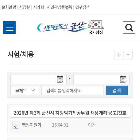
문화관광
시장실
시의회
시민광장플랫폼
인구정책
시
전
검
민
체
색
메
하
-
+
시험/채용
주
뉴
기
열
권
기
검
검
~
도
색
색
시
종
시
작
료
일
일
군
2026년 제3회 군산시 지방임기제공무원 채용계획 공고(간호
사, 특수교육, 농기계임대분야)
행정지원과
26.04.01
마감
산