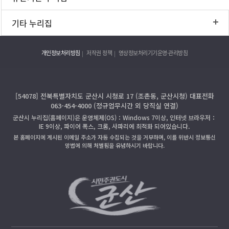
기타 누리집
개인정보처리방침
저작권 정책
영상정보처리기기운영·관리방침
[54078] 전북특별자치도 군산시 시청로 17 (조촌동, 군산시청) 대표전화
063-454-4000 (정규업무시간 외 당직실 연결)
군산시 누리집(홈페이지)은 운영체제(OS)：Windows 7이상, 인터넷 브라우저：
IE 9이상, 파이어 폭스, 크롬, 사파리에 최적화 되어있습니다.
본 홈페이지에 게시된 이메일 주소가 자동 수집되는 것을 거부하며, 이를 위반시 정보통신
망법에 의해 처벌됨을 유념하시기 바랍니다.