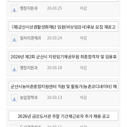
등록요령 공고(특수교육)
행정지원과
26.03.25
마감
(재)군산시상권활성화재단 임원(비상임감사)후보 모집 재공고
일자리경제과
26.03.24
마감
2026년 제2회 군산시 지방임기제공무원 최종합격자 및 임용후
보자 등록요령 공고
행정지원과
26.03.18
마감
군산시농어촌종합지원센터 직원 및 활동가(농촌코디네이터) 채
용 공고
농업정책과
26.03.13
마감
2026년 금강도서관 주말 기간제근로자 추가 채용 공고
도서관관리과
26.03.11
마감