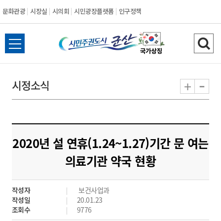
문화관광
시장실
시의회
시민광장플랫폼
인구정책
시
전
검
민
체
색
메
하
-
+
시정소식
주
뉴
기
열
권
기
도
2020년 설 연휴(1.24~1.27)기간 문 여는
시
의료기관 약국 현황
군
작성자
보건사업과
산
작성일
20.01.23
조회수
9776