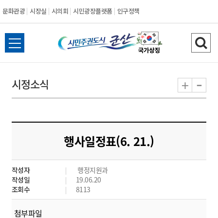
문화관광
시장실
시의회
시민광장플랫폼
인구정책
시
전
검
민
체
색
메
하
-
+
시정소식
주
뉴
기
열
권
기
도
행사일정표(6. 21.)
시
작성자
행정지원과
군
작성일
19.06.20
조회수
8113
산
첨부파일