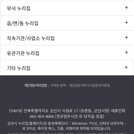
부서 누리집
읍/면/동 누리집
직속기관/사업소 누리집
유관기관 누리집
기타 누리집
개인정보처리방침
저작권 정책
영상정보처리기기운영·관리방침
[54078] 전북특별자치도 군산시 시청로 17 (조촌동, 군산시청) 대표전화
063-454-4000 (정규업무시간 외 당직실 연결)
군산시 누리집(홈페이지)은 운영체제(OS)：Windows 7이상, 인터넷 브라우저：
IE 9이상, 파이어 폭스, 크롬, 사파리에 최적화 되어있습니다.