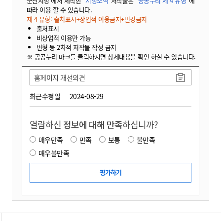
군산시청 에서 제작한
"시정소식"
저작물은
"공공누리 제 4 유형"
에
따라 이용 할 수 있습니다.
제 4 유형: 출처표시+상업적 이용금지+변경금지
출처표시
비상업적 이용만 가능
변형 등 2차적 저작물 작성 금지
※ 공공누리 마크를 클릭하시면 상세내용을 확인 하실 수 있습니다.
홈페이지 개선의견
최근수정일
2024-08-29
열람하신
정보에 대해 만족
하십니까?
매우만족
만족
보통
불만족
매우불만족