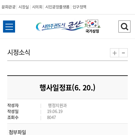
문화관광
시장실
시의회
시민광장플랫폼
인구정책
시
전
검
민
체
색
메
하
-
+
시정소식
주
뉴
기
열
권
기
도
행사일정표(6. 20.)
시
작성자
행정지원과
군
작성일
19.06.19
조회수
8047
산
첨부파일