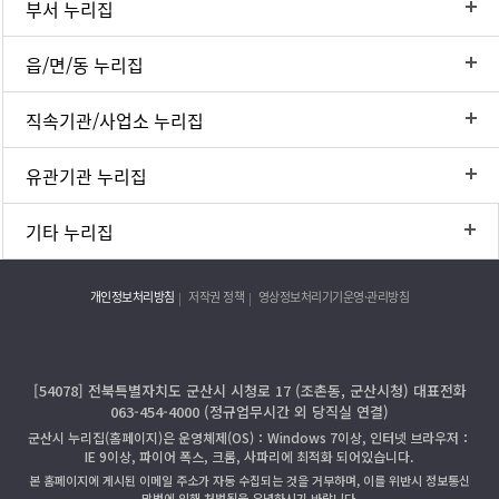
부서 누리집
읍/면/동 누리집
직속기관/사업소 누리집
유관기관 누리집
기타 누리집
개인정보처리방침
저작권 정책
영상정보처리기기운영·관리방침
[54078] 전북특별자치도 군산시 시청로 17 (조촌동, 군산시청) 대표전화
063-454-4000 (정규업무시간 외 당직실 연결)
군산시 누리집(홈페이지)은 운영체제(OS)：Windows 7이상, 인터넷 브라우저：
IE 9이상, 파이어 폭스, 크롬, 사파리에 최적화 되어있습니다.
본 홈페이지에 게시된 이메일 주소가 자동 수집되는 것을 거부하며, 이를 위반시 정보통신
망법에 의해 처벌됨을 유념하시기 바랍니다.