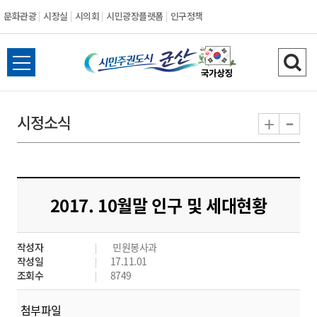
문화관광
시장실
시의회
시민광장플랫폼
인구정책
시
전
검
민
체
색
메
하
-
+
시정소식
주
뉴
기
열
권
기
도
2017. 10월말 인구 및 세대현황
시
작성자
민원봉사과
군
작성일
17.11.01
조회수
8749
산
첨부파일