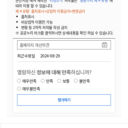
군산시청 에서 제작한
"시정소식"
저작물은
"공공누리 제 4 유형"
에
따라 이용 할 수 있습니다.
제 4 유형: 출처표시+상업적 이용금지+변경금지
출처표시
비상업적 이용만 가능
변형 등 2차적 저작물 작성 금지
※ 공공누리 마크를 클릭하시면 상세내용을 확인 하실 수 있습니다.
홈페이지 개선의견
최근수정일
2024-08-29
열람하신
정보에 대해 만족
하십니까?
매우만족
만족
보통
불만족
매우불만족