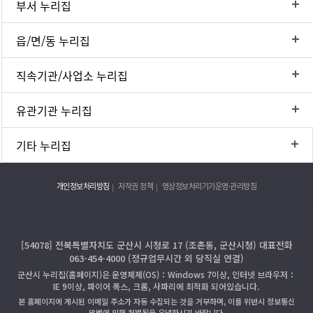
부서 누리집
읍/면/동 누리집
직속기관/사업소 누리집
유관기관 누리집
기타 누리집
개인정보처리방침
저작권 정책
영상정보처리기기운영·관리방침
[54078] 전북특별자치도 군산시 시청로 17 (조촌동, 군산시청) 대표전화
063-454-4000 (정규업무시간 외 당직실 연결)
군산시 누리집(홈페이지)은 운영체제(OS)：Windows 7이상, 인터넷 브라우저：
IE 9이상, 파이어 폭스, 크롬, 사파리에 최적화 되어있습니다.
본 홈페이지에 게시된 이메일 주소가 자동 수집되는 것을 거부하며, 이를 위반시 정보통신
망법에 의해 처벌됨을 유념하시기 바랍니다.