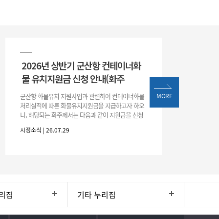
2026년 상반기 군산항 컨테이너화
물 유치지원금 신청 안내(화주
군산항 화물유치 지원사업과 관련하여 컨테이너화물
MORE
처리실적에 따른 화물유치지원금을 지급하고자 하오
니, 해당되는 화주께서는 다음과 같이 지원금을 신청
하시기 바랍니다. 1. 해당기간 : ‘25. 11. 1. ~ '26. 4. 30.
시정소식 | 26.07.29
(6개월
리집
기타 누리집