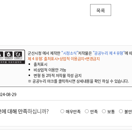
기부자 예우제
기부자 명예의 전당
목록
기금사업
군산시 답례품
고향사랑기부제 소식
군산시청 에서 제작한
"시정소식"
저작물은
"공공누리 제 4 유형"
에 
제 4 유형: 출처표시+상업적 이용금지+변경금지
출처표시
비상업적 이용만 가능
변형 등 2차적 저작물 작성 금지
※ 공공누리 마크를 클릭하시면 상세내용을 확인 하실 수 있습니다.
24-08-29
에 대해 만족
하십니까?
매우만족
만족
보통
불만