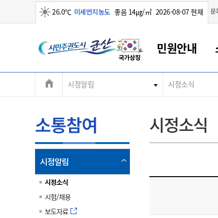
맑음
문
26.0℃
미세먼지농도
좋음 14㎍/㎥
2026-08-07 현재
시
민원안내
민
전
시정알림
시정소식
군산새만금
민원안내
소통참여
생활복지
경제산업
정보공개
군산소개
전북소개
주
군산에서 시작되는 새만금
전북특별자치도 소개
군산사랑상품권
민원창구안내
정보공개제도
복지/보건
시정알림
군산시 비전
체
권
민원이용안내
시정소식
인구정책
상품권 안내
제도안내
전북특별자치도란?
메
소통참여
시정소식
민원수수료
시험/채용
통합돌봄
상품권 공지사항
비공개대상정보
전북특별자치도 용어 Q&A
뉴
도
종합민원창구
보도자료
주민복지
상품권 Q&A
불복구제절차
자료실
시
아름다운 배려창구
행사안내
아동/청소년
상품권 이용규약
수수료
열
시정알림
홍보영상 게시판
토지정보민원창구
행사일정표
여성/가족
판매대행점 조회
정보공개서식
림
군
대표전화
대표전화
대표전화
대표전화
대표전화
대표전화
대표전화
대표전화
063-454-4000
063-454-4000
063-454-4000
063-454-4000
063-454-4000
063-454-4000
063-454-4000
063-454-4000
시정소식
무인민원발급기
교육안내
노인복지
지류상품권 재고조회
시험/채용
산
보건소식
장애인복지
부서 및 담당자 연락처
부서 및 담당자 연락처
부서 및 담당자 연락처
부서 및 담당자 연락처
부서 및 담당자 연락처
부서 및 담당자 연락처
부서 및 담당자 연락처
부서 및 담당자 연락처
보도자료
고시공고
사회서비스(바우처)