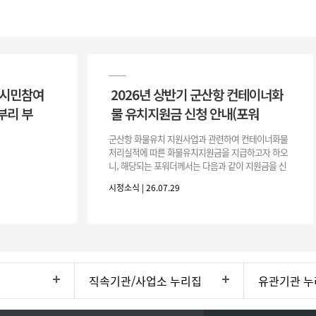
 시민참여
2026년 상반기 군산항 컨테이너화
부리 부
물 유치지원금 신청 안내(포워
군산항 화물유치 지원사업과 관련하여 컨테이너화물
처리실적에 따른 화물유치지원금을 지급하고자 하오
니, 해당되는 포워더께서는 다음과 같이 지원금을 신
청하시기 바랍니다. 1. 해당기간 : ‘25. 11. 1. ~ '26. 4.
시정소식 | 26.07.29
30.(6개
직속기관/사업소 누리집
유관기관 누