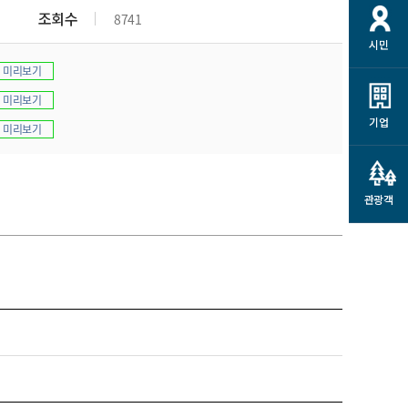
개
재정정보 공개
공공저작물
션
조회수
8741
시민
통계정보
행정규제개혁
소상공인 지원
미리보기
민방위/재난안전
시스템
행정규제개혁안내
고유가 피해지원금
미리보기
민방위
규제신문고
군산사랑배달 배달의명수
기업
미리보기
재난안전
규제입증요청
카드수수료 지원
풍수해보험
사
규제정보포털
소상공인지원
재해예방
관광객
관련기관 안내
군산시착한가격업소
시민대상보험
통계
영조물 배상보험
인 현황
군산시민 안전보험
군산시민 자전거보험
군산 상품
농업인안전보험 농가부담
 가이드북
금 지원사업