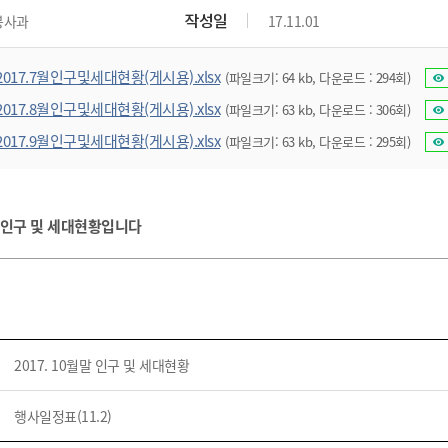
위원회 현황
공공데이터 개방
업무추진비공
군산시 무상교통
작성일
봉사과
17.11.01
공부의 명수
정부24
위원회 명단공개
공공데이터 개방
예산/재정
법률정보
국민신문고
건설
부동산
에너지
2017.7월인구및세대현황(게시용).xlsx
(파일크기: 64 kb, 다운로드 : 294회)
환경
청소
위생
위원회 회의록 공개
공공데이터 수요조사
민원편람/서식
한눈에 서비스
전자가족관계등록
예산안내
조례규칙 입법예고
경제동향
도로/가로등
부동산 정보
태양광
2017.8월인구및세대현황(게시용).xlsx
(파일크기: 63 kb, 다운로드 : 306회)
환경선언문
청소정보
공중위생
재정공시
조례규칙 입법예고(구)
물가정보
자전거
주소/건축/지적/지리정보
가스/석유
2017.9월인구및세대현황(게시용).xlsx
(파일크기: 63 kb, 다운로드 : 295회)
인터넷등기소
환경기본정보
대형폐기물 배출신고
위생용품 제조업
결산보고서
법률정보 관련사이트
사회조사
조상땅찾기
국세청홈택스
화학물질 관리지도
공모사업
생활쓰레기 처리요령
식품위생
중기지방재정계획
사업체조
위택스
미세먼지 대응
음식물쓰레기 처리요령
문화 콘텐츠업
투자심사
통계연보
말 인구 및 세대현황입니다
부동산통합민원
환경영향평가
폐기물 처리시설 현황
예산낭비신고
청년통계
체육
공공데이터포털
석면해체 건축물정보
보조금 부정수급 신고
주민등록
새올전자민원창구
체육시설 안내
환경오염업소 공개
공유재산
체류외국
군산시체육회
환경 관련사이트
재정용어사전
2017. 10월말 인구 및 세대현황
생활체육 공지
군산시 고향사랑기부제
행사일정표(11.2)
고향사랑기부제 소개
군산상품