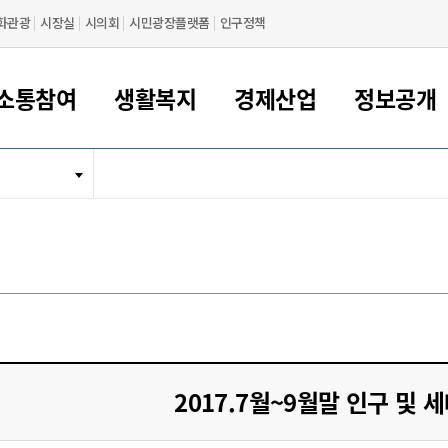
화관광
시장실
시의회
시민광장플랫폼
인구정책
소통참여
생활복지
경제산업
정보공개
새만금 해양거점도시 군산
정보공개 목록/청구
시민참여서비스
여권 민원
기업지원
교육
군산시 소개
군산시 관할권 주요논리
각종 신고/민원
사전정보공표
일자리/창업
차량 민원
상하수도
시청안내
새만금 관할구역 결
주민등록/인감/가
교통안내
기업목록
인사운영
SNS소식
여권발급안내
시민광장플랫폼
교육지원
투자기업 인센티브
정보공개 목록/청구
군산 현황
차량등록사업소 안내
하수도 계획
군산시 명장
사전정보공표
청사종합안내
주민등록/인감/가
시내버스
일반기업 목록
2022년도 통계
조직도
여권 서식
시장에게 바란다
평생교육
기업지원정책
군산의 역사
차량 신규/이전 등록
상수도시설
구인구직
수시공표
전화번호안내
각종서식
택시
사회적경제기업
2023년도 통계
업무
나의민원
학자금대출이자지원
경제 공지/서식
수상현황
저당권 설정/말소 등록
수질검사
청년뜰(청년센터/창업센터)
부서별 팩스번호
시외버스/고속버스
공장 검색
2024년도 통계
부서소
나도한마디
우리아이 꿈탐험 지원사업
기업애로해소SOS
자연지리특성
등록원부 열람/발급
상수도/하수도 요금
시청 오시는 길
철도/항공
2025년도 통계
부서별 
군산시사회적경제지원센터
칭찬합시다
시민정보화교육
강소연구개발특구
행정구역/행정지도
자동차 등록 서식
요금조회납부시스템
여객선
설문조사
부모학교예약시스템
자매결연/국제협력 도시
자동차 과태료 조회 및 납부
공공하수처리시설
교통 관련사이트
일자리 지원사업
2017.7월~9월말 인구 및 
자원봉사참여
군산어린이시청
군산의 상징
자동차 정기(종합)검사 기
주정차단속 문자알
일자리지원센터
간조회 및 검사예약
스
전자민원창
적극행정
디지털배움터