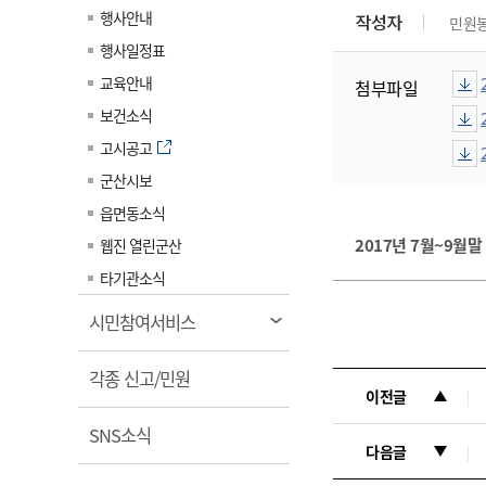
계약정보공개
행사안내
작성자
민원
전화번호안내
전화번호안내
전화번호안내
전화번호안내
전화번호안내
전화번호안내
전화번호안내
전화번호안내
군산시보
장사정보
행사일정표
입찰/계약정보
읍면동소식
주민복지 안내서
주요시책
수산업
찾아오시는길
찾아오시는길
찾아오시는길
찾아오시는길
찾아오시는길
찾아오시는길
찾아오시는길
찾아오시는길
교육안내
첨부파일
용역과제
민원편의제도
웹진 열린군산
시정계획
어업현황
보건소식
타기관소식
민원 1회방문 처리제
주요업무
수산물 안전정보
고시공고
어디서나 민원처리제
시정백서
군산시보
군산수산물 소비촉진행사
상품권 구매 사용 및 관리
사전심사 청구제도
읍면동소식
군산 특화 수산물
민원인 후견인제
2017년 7월~9월
웹진 열린군산
복합민원 상담예약제
타기관소식
폐업신고 원스톱서비스
열
시민참여서비스
납세자 보호관제도
림
열
『안심상속』 원스톱 서비
각종 신고/민원
이전글
스
림
열
SNS소식
다음글
림