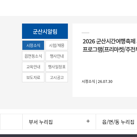
군산시알림
2026 군산시간여행축제
시정소식
시험/채용
프로그램(프리마켓/주전
(municipal
읍면동소식
행사안내
news)
교육안내
행사일정표
보도자료
고시공고
시정소식 | 26.07.30
부서 누리집
읍/면/동 누리집