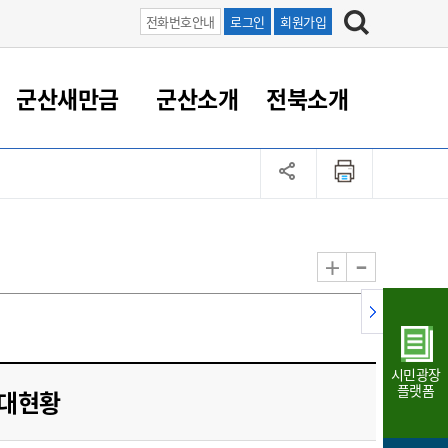
전화번호안내
로그인
회원가입
군산새만금
군산소개
전북소개
정 대응
족관계
부서/업무
RE100의 중심 새만금
도시/공원/주택
산업인프라
정책실명제
토지/건축
읍면동 안내
군산새만금 홍보 영상
조직운영6대지표
농업/축산업
도시재생
지방세
족관계
도시계획/지구단위계획
군산국가산업단지
정책실명제 안내
지방세
도시재생사업
민선8기 농업비전/발전방
공무원 정원
향
-
+
공원녹지
군산2국가산업단지
국민신청실명제안내
지방세환급금신청
도시재생(현장)지원센터
과장급이상 상위직 비율
농산물 유통
식
주택
새만금산업단지
정책실명제 중점관리 대상
지방세 상담챗봇
도시재생시설 현황
공무원 1인당 주민수
가축방역
자료실
자유무역지역
도시재생 공지/행사
현장공무원 비율
동물복지
지방산업단지
재정규모대비 인건비운영
시민광장
농공단지
실국본부수
플랫폼
세대현황
림 서비
산업단지 지도
내고장 알리미
구
항만/여객/공항/철도/컨벤