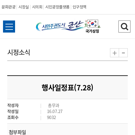
문화관광
시장실
시의회
시민광장플랫폼
인구정책
시
전
검
민
체
색
메
하
-
+
시정소식
주
뉴
기
열
권
기
도
행사일정표(7.28)
시
작성자
총무과
군
작성일
16.07.27
조회수
9032
산
첨부파일