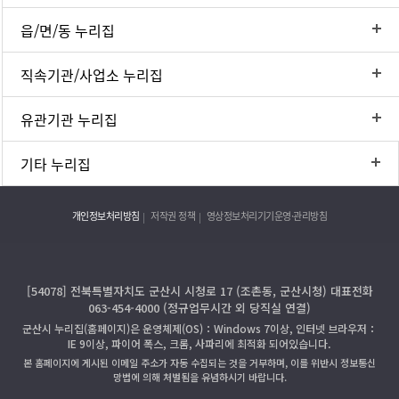
읍/면/동 누리집
직속기관/사업소 누리집
유관기관 누리집
기타 누리집
개인정보처리방침
저작권 정책
영상정보처리기기운영·관리방침
[54078] 전북특별자치도 군산시 시청로 17 (조촌동, 군산시청) 대표전화
063-454-4000 (정규업무시간 외 당직실 연결)
군산시 누리집(홈페이지)은 운영체제(OS)：Windows 7이상, 인터넷 브라우저：
IE 9이상, 파이어 폭스, 크롬, 사파리에 최적화 되어있습니다.
본 홈페이지에 게시된 이메일 주소가 자동 수집되는 것을 거부하며, 이를 위반시 정보통신
망법에 의해 처벌됨을 유념하시기 바랍니다.