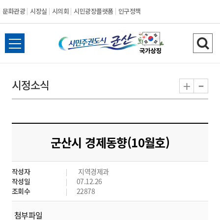
문화관광
시장실
시의회
시민광장플랫폼
인구정책
시
전
검
민
체
색
메
하
-
+
시정소식
주
뉴
기
열
권
기
도
군산시 경제동향(10월호)
시
작성자
지역경제과
군
작성일
07.12.26
조회수
22878
산
첨부파일