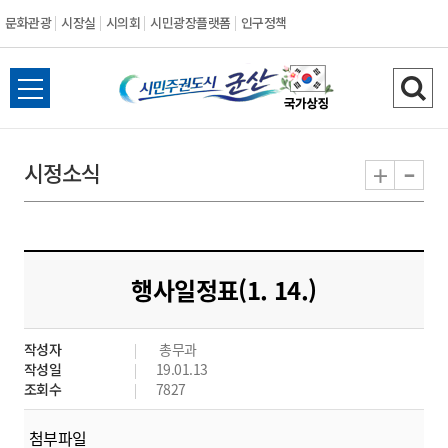
문화관광
시장실
시의회
시민광장플랫폼
인구정책
시
전
검
민
체
색
메
하
-
+
시정소식
주
뉴
기
열
권
기
도
행사일정표(1. 14.)
시
작성자
총무과
군
작성일
19.01.13
조회수
7827
산
첨부파일