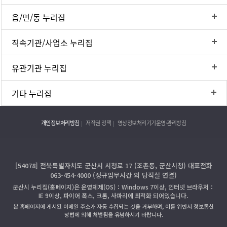
읍/면/동 누리집
직속기관/사업소 누리집
유관기관 누리집
기타 누리집
개인정보처리방침
저작권 정책
영상정보처리기기운영·관리방침
[54078] 전북특별자치도 군산시 시청로 17 (조촌동, 군산시청) 대표전화
063-454-4000 (정규업무시간 외 당직실 연결)
군산시 누리집(홈페이지)은 운영체제(OS)：Windows 7이상, 인터넷 브라우저：
IE 9이상, 파이어 폭스, 크롬, 사파리에 최적화 되어있습니다.
본 홈페이지에 게시된 이메일 주소가 자동 수집되는 것을 거부하며, 이를 위반시 정보통신
망법에 의해 처벌됨을 유념하시기 바랍니다.