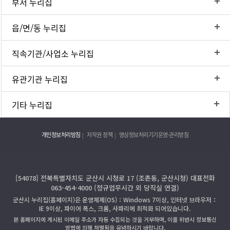
부서 누리집
읍/면/동 누리집
직속기관/사업소 누리집
유관기관 누리집
기타 누리집
개인정보처리방침
저작권 정책
영상정보처리기기운영·관리방침
[54078] 전북특별자치도 군산시 시청로 17 (조촌동, 군산시청) 대표전화
063-454-4000 (정규업무시간 외 당직실 연결)
군산시 누리집(홈페이지)은 운영체제(OS)：Windows 7이상, 인터넷 브라우저：
IE 9이상, 파이어 폭스, 크롬, 사파리에 최적화 되어있습니다.
본 홈페이지에 게시된 이메일 주소가 자동 수집되는 것을 거부하며, 이를 위반시 정보통신
망법에 의해 처벌됨을 유념하시기 바랍니다.