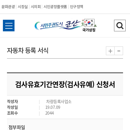
문화관광
시장실
시의회
시민광장플랫폼
인구정책
시
전
검
민
체
색
메
하
-
+
자동차 등록 서식
주
뉴
기
열
권
기
도
검사유효기간연장(검사유예) 신청서
시
작성자
차량등록사업소
군
작성일
19.07.09
조회수
2044
산
첨부파일