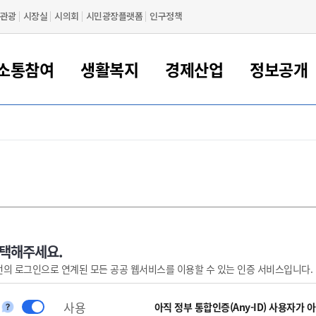
관광
시장실
시의회
시민광장플랫폼
인구정책
소통참여
생활복지
경제산업
정보공개
새만금 해양거점도시 군산
정보공개 목록/청구
시민참여서비스
여권 민원
기업지원
교육
군산시 소개
군산시 관할권 주요논리
각종 신고/민원
사전정보공표
일자리/창업
차량 민원
상하수도
시청안내
새만금 관할구역 결
주민등록/인감/가
교통안내
기업목록
인사운영
SNS소식
여권발급안내
시민광장플랫폼
교육지원
투자기업 인센티브
정보공개 목록/청구
군산 현황
차량등록사업소 안내
하수도 계획
군산시 명장
사전정보공표
청사종합안내
주민등록/인감/가
시내버스
일반기업 목록
2022년도 통계
조직도
여권 서식
시장에게 바란다
평생교육
기업지원정책
군산의 역사
차량 신규/이전 등록
상수도시설
구인구직
수시공표
전화번호안내
각종서식
택시
사회적경제기업
2023년도 통계
업무
나의민원
학자금대출이자지원
경제 공지/서식
수상현황
저당권 설정/말소 등록
수질검사
청년뜰(청년센터/창업센터)
부서별 팩스번호
시외버스/고속버스
공장 검색
2024년도 통계
부서소
나도한마디
우리아이 꿈탐험 지원사업
기업애로해소SOS
자연지리특성
등록원부 열람/발급
상수도/하수도 요금
시청 오시는 길
철도/항공
2025년도 통계
부서별 
군산시사회적경제지원센터
칭찬합시다
시민정보화교육
강소연구개발특구
행정구역/행정지도
자동차 등록 서식
요금조회납부시스템
여객선
선택해주세요.
번의 로그인으로 연계된 모든 공공 웹서비스를 이용할 수 있는 인증 서비스입니다.
설문조사
부모학교예약시스템
자매결연/국제협력 도시
자동차 과태료 조회 및 납부
공공하수처리시설
교통 관련사이트
일자리 지원사업
자원봉사참여
군산어린이시청
군산의 상징
자동차 정기(종합)검사 기
주정차단속 문자알
일자리지원센터
사용
간조회 및 검사예약
스
아직 정부 통합인증(Any-ID) 사용자가 
전자민원창
적극행정
디지털배움터