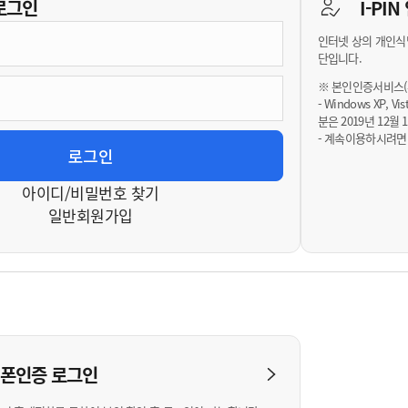
기부자 예우제
로그인
I-PI
기부자 명예의 전당
인터넷 상의 개인식
기금사업
단입니다.
군산시 답례품
※ 본인인증서비스(휴
- Windows XP, 
고향사랑기부제 소식
분은 2019년 12
- 계속이용하시려면
아이디/비밀번호 찾기
일반회원가입
대폰인증
로그인