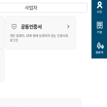
개
재정정보 공개
공공저작물
션
사업자
시민
통계정보
행정규제개혁
소상공인 지원
민방위/재난안전
시스템
행정규제개혁안내
고유가 피해지원금
공동인증서
민방위
규제신문고
군산사랑배달 배달의명수
기업
개인 컴퓨터, USB 등에 보관되어 있는 인증서로
재난안전
규제입증요청
카드수수료 지원
로그인
풍수해보험
사
규제정보포털
소상공인지원
재해예방
관광객
관련기관 안내
군산시착한가격업소
시민대상보험
통계
영조물 배상보험
인 현황
군산시민 안전보험
군산시민 자전거보험
군산 상품
농업인안전보험 농가부담
 가이드북
금 지원사업