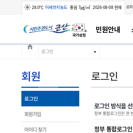
맑음
문화
28.0℃
미세먼지농도
좋음 7㎍/㎥
2026-08-08 현재
시민주권도시 군산
민원안내
전체메뉴
로그인
군산새만금
민원안내
소통참여
생활복지
경제산업
정보공개
군산소개
전북소개
군산에서 시작되는 새만금
전북특별자치도 소개
군산사랑상품권
민원창구안내
정보공개제도
복지/보건
시정알림
군산시 비전
민원이용안내
시정소식
인구정책
상품권 안내
제도안내
전북특별자치도란?
회원
로그인
민원수수료
시험/채용
통합돌봄
상품권 공지사항
비공개대상정보
전북특별자치도 용어 Q&A
종합민원창구
보도자료
주민복지
상품권 Q&A
불복구제절차
자료실
아름다운 배려창구
행사안내
아동/청소년
상품권 이용규약
수수료
열림
로그인
홍보영상 게시판
토지정보민원창구
행사일정표
여성/가족
판매대행점 조회
정보공개서식
로그인 방식을 
대표전화
대표전화
대표전화
대표전화
대표전화
대표전화
대표전화
대표전화
063-454-4000
063-454-4000
063-454-4000
063-454-4000
063-454-4000
063-454-4000
063-454-4000
063-454-4000
열림
정부 통합로그인은 한 
회원가입
무인민원발급기
교육안내
노인복지
지류상품권 재고조회
보건소식
장애인복지
부서 및 담당자 연락처
부서 및 담당자 연락처
부서 및 담당자 연락처
부서 및 담당자 연락처
부서 및 담당자 연락처
부서 및 담당자 연락처
부서 및 담당자 연락처
부서 및 담당자 연락처
정부 통합로그인
열림
아이디 찾기
고시공고
사회서비스(바우처)