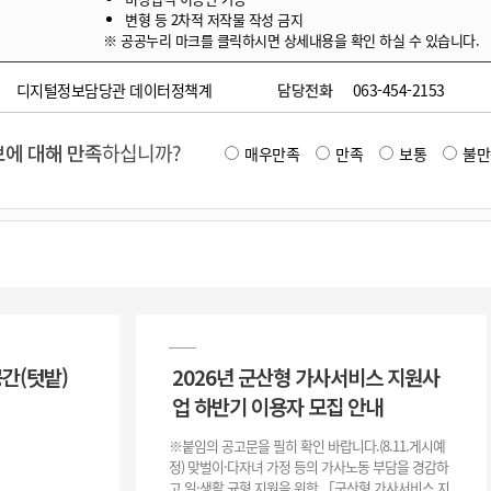
변형 등 2차적 저작물 작성 금지
※ 공공누리 마크를 클릭하시면 상세내용을 확인 하실 수 있습니다.
디지털정보담당관 데이터정책계
담당전화
063-454-2153
에 대해 만족
하십니까?
매우만족
만족
보통
불만
공간(텃밭)
2026년 군산형 가사서비스 지원사
업 하반기 이용자 모집 안내
※붙임의 공고문을 필히 확인 바랍니다.(8.11.게시예
정) 맞벌이·다자녀 가정 등의 가사노동 부담을 경감하
고 일·생활 균형 지원을 위한 「군산형 가사서비스 지