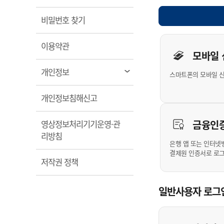
계약정보공개
전화번호안내
전화번호안내
전화번호안내
전화번호안내
전화번호안내
전화번호안내
전화번호안내
전화번호안내
군산시보
장사정보
열림
비밀번호 찾기
입찰/계약정보
읍면동소식
주민복지 안내서
주요시책
수산업
찾아오시는길
찾아오시는길
찾아오시는길
찾아오시는길
찾아오시는길
찾아오시는길
찾아오시는길
찾아오시는길
개인사용자 
용역과제
민원편의제도
열림
웹진 열린군산
이용약관
시정계획
어업현황
모바일
타기관소식
민원 1회방문 처리제
주요업무
수산물 안전정보
열림
개인정보
스마트폰의 모바일 
어디서나 민원처리제
시정백서
군산수산물 소비촉진행사
상품권 구매 사용 및 관리
사전심사 청구제도
열림
개인정보침해신고
군산 특화 수산물
민원인 후견인제
금융인
영상정보처리기기운영·관
복합민원 상담예약제
열림
리방침
폐업신고 원스톱서비스
은행 앱 또는 인터넷
결제원 인증서로 로
납세자 보호관제도
열림
저작권 정책
『안심상속』 원스톱 서비
스
일반사용자 로그