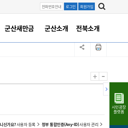
전화번호안내
로그인
회원가입
군산새만금
군산소개
전북소개
정 대응
족관계
부서/업무
RE100의 중심 새만금
도시/공원/주택
산업인프라
정책실명제
토지/건축
읍면동 안내
군산새만금 홍보 영상
조직운영6대지표
농업/축산업
도시재생
지방세
족관계
도시계획/지구단위계획
군산국가산업단지
정책실명제 안내
지방세
도시재생사업
민선8기 농업비전/발전방
공무원 정원
향
-
+
공원녹지
군산2국가산업단지
국민신청실명제안내
지방세환급금신청
도시재생(현장)지원센터
과장급이상 상위직 비율
농산물 유통
식
주택
새만금산업단지
정책실명제 중점관리 대상
지방세 상담챗봇
도시재생시설 현황
공무원 1인당 주민수
가축방역
자료실
자유무역지역
도시재생 공지/행사
현장공무원 비율
동물복지
지방산업단지
재정규모대비 인건비운영
시민광장
농공단지
실국본부수
플랫폼
림 서비
산업단지 지도
내고장 알리미
아니신가요?
정부 통합인증(Any-ID)
사용자 등록
사용자 관리
구
항만/여객/공항/철도/컨벤