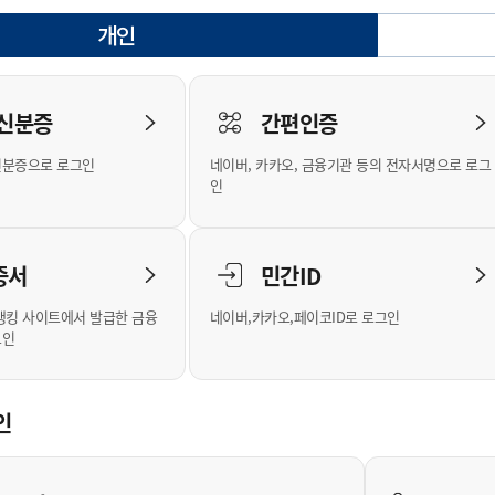
안내
위원회 현황
공공데이터 개방
업무추진비공
군산시 무상교통
공부의 명수
개인
정부24
선택됨
위원회 명단공개
공공데이터 개방
예산/재정
법률정보
국민신문고
건설
부동산
에너지
로그인
환경
청소
위생
위원회 회의록 공개
공공데이터 수요조사
민원편람/서식
한눈에 서비스
전자가족관계등록
예산안내
조례규칙 입법예고
경제동향
도로/가로등
부동산 정보
태양광
 신분증
간편인증
인터넷등기소
환경선언문
청소정보
공중위생
재정공시
조례규칙 입법예고(구)
물가정보
자전거
주소/건축/지적/지리정보
가스/석유
신분증으로 로그인
네이버, 카카오, 금융기관 등의 전자서명으로 로그
국세청홈택스
환경기본정보
대형폐기물 배출신고
위생용품 제조업
결산보고서
법률정보 관련사이트
사회조사
조상땅찾기
인
위택스
화학물질 관리지도
공모사업
생활쓰레기 처리요령
식품위생
중기지방재정계획
사업체조
부동산통합민원
미세먼지 대응
음식물쓰레기 처리요령
문화 콘텐츠업
투자심사
통계연보
증서
민간ID
공공데이터포털
환경영향평가
폐기물 처리시설 현황
예산낭비신고
청년통계
체육
새올전자민원창구
석면해체 건축물정보
보조금 부정수급 신고
주민등록
뱅킹 사이트에서 발급한 금융
네이버,카카오,페이코ID로 로그인
그인
체육시설 안내
환경오염업소 공개
공유재산
체류외국
군산시체육회
환경 관련사이트
재정용어사전
생활체육 공지
인
군산시 고향사랑기부제
고향사랑기부제 소개
군산상품