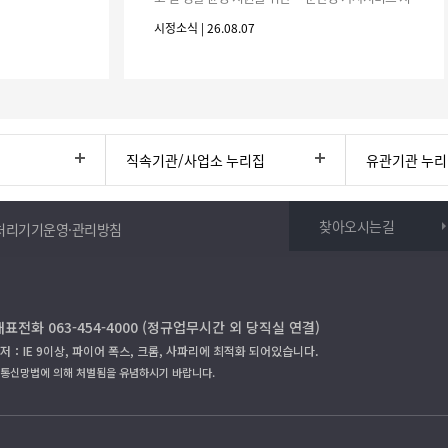
원사업」하반기 이용자를 다음과 같이 추가 모집하오
시정소식 | 26.08.07
니 많은 참여 바랍니다. 1
직속기관/사업소 누리집
유관기관 누
찾아오시는길
처리기기운영·관리방침
대표전화 063-454-4000 (정규업무시간 외 당직실 연결)
저：IE 9이상, 파이어 폭스, 크롬, 사파리에 최적화 되어있습니다.
보통신망법에 의해 처벌됨을 유념하시기 바랍니다.