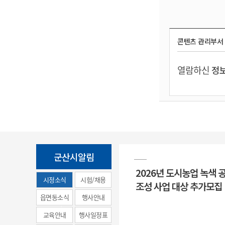
콘텐츠 관리부서
열람하신
정보
군산시알림
2026년 도시농업 녹색 
시정소식
시험/채용
조성 사업 대상 추가모집
(municipal
읍면동소식
행사안내
news)
교육안내
행사일정표