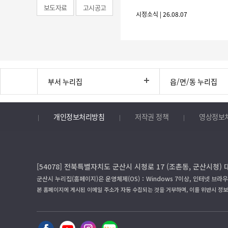
보도자료
고시공고
시정소식 | 26.08.07
부서 누리집
읍/면/동 누리집
개인정보처리방침
저작권 정책
영상정보
[54078] 전북특별자치도 군산시 시청로 17 (조촌동, 군산시청) 
군산시 누리집(홈페이지)은 운영체제(OS)：Windows 7이상, 인터넷 브라우
본 홈페이지에 게시된 이메일 주소가 자동 수집되는 것을 거부하며, 이를 위반시 정