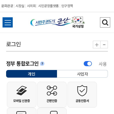
문화관광
시장실
시의회
시민광장플랫폼
인구정책
시민주권도시 군
전체메뉴 열기
검색
-
+
로그인
정부 통합로그인
사용
안내
개인
사업자
선택됨
개인사용자 로그인
모바일 신분증
간편인증
공동인증서