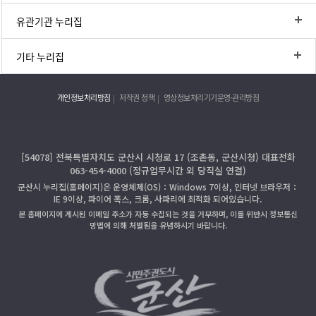
유관기관 누리집
기타 누리집
개인정보처리방침
저작권 정책
영상정보처리기기운영·관리방침
[54078] 전북특별자치도 군산시 시청로 17 (조촌동, 군산시청) 대표전화
063-454-4000 (정규업무시간 외 당직실 연결)
군산시 누리집(홈페이지)은 운영체제(OS)：Windows 7이상, 인터넷 브라우저：
IE 9이상, 파이어 폭스, 크롬, 사파리에 최적화 되어있습니다.
본 홈페이지에 게시된 이메일 주소가 자동 수집되는 것을 거부하며, 이를 위반시 정보통신
망법에 의해 처벌됨을 유념하시기 바랍니다.