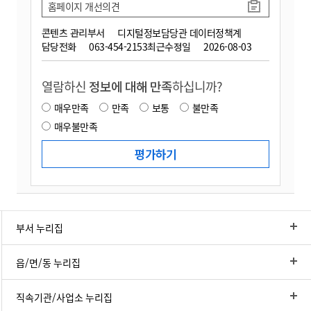
홈페이지 개선의견
콘텐츠 관리부서
디지털정보담당관 데이터정책계
담당전화
063-454-2153
최근수정일
2026-08-03
열람하신
정보에 대해 만족
하십니까?
매우만족
만족
보통
불만족
매우불만족
부서 누리집
읍/면/동 누리집
직속기관/사업소 누리집