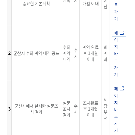
계획
시
예
중요한 기본계획
개월 이내
로
산
가
기
페
이
지
수의
계약 완료
회
수
2
군산시 수의 계약 내역 공표
계약
후 1개월
계
바
시
내역
이내
과
로
가
기
페
이
해
지
설문
조사완료
군산시에서 실시한 설문조
수
당
3
조사
후 1개월
바
사 결과
시
부
결과
이내
로
서
가
기