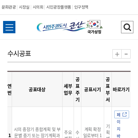
문화관광
시장실
시의회
시민광장플랫폼
인구정책
시
전
검
민
체
색
메
하
-
+
수시공표
주
뉴
기
열
권
기
공
공
도
연
세부
표
표
공표대상
공표시기
바로가기
번
업무
주
부
시
기
서
군
페
이
산
기
지
시의 중장기 종합계획 및 부
계획 확정
주요
수
획
1
문별 중기 또는 장기계획과
일로부터 1
바