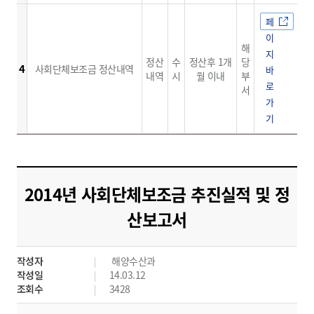
페
이
해
지
정산
수
정산후 1개
당
4
사회단체보조금 정산내역
바
내역
시
월 이내
부
로
서
가
기
2014년 사회단체보조금 추진실적 및 정
산보고서
작성자
해양수산과
작성일
14.03.12
조회수
3428