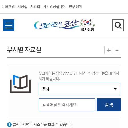
문화관광
시장실
시의회
시민광장플랫폼
인구정책
시
전
검
민
체
색
메
하
-
+
부서별 자료실
주
뉴
기
열
권
기
찾고자하는 담당업무를 입력하신 후 검색버튼을 클릭하
도
시기 바랍니다.
시
군
검색
산
클릭하시면 부서소개를 보실 수 있습니다