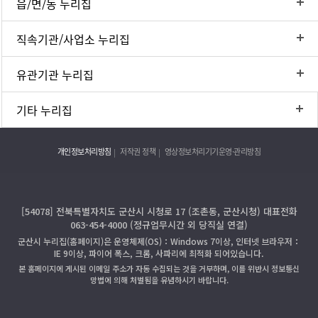
읍/면/동 누리집
직속기관/사업소 누리집
유관기관 누리집
기타 누리집
개인정보처리방침
저작권 정책
영상정보처리기기운영·관리방침
[54078] 전북특별자치도 군산시 시청로 17 (조촌동, 군산시청) 대표전화
063-454-4000 (정규업무시간 외 당직실 연결)
군산시 누리집(홈페이지)은 운영체제(OS)：Windows 7이상, 인터넷 브라우저：
IE 9이상, 파이어 폭스, 크롬, 사파리에 최적화 되어있습니다.
본 홈페이지에 게시된 이메일 주소가 자동 수집되는 것을 거부하며, 이를 위반시 정보통신
망법에 의해 처벌됨을 유념하시기 바랍니다.