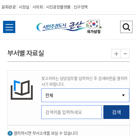
문화관광
시장실
시의회
시민광장플랫폼
인구정책
시
전
검
민
체
색
메
하
-
+
부서별 자료실
주
뉴
기
열
권
기
찾고자하는 담당업무를 입력하신 후 검색버튼을 클릭하
도
시기 바랍니다.
시
군
검색
산
클릭하시면 부서소개를 보실 수 있습니다