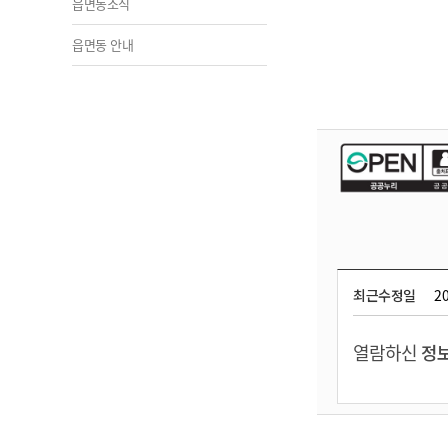
읍면동소식
읍면동 안내
최근수정일
20
열람하신
정보