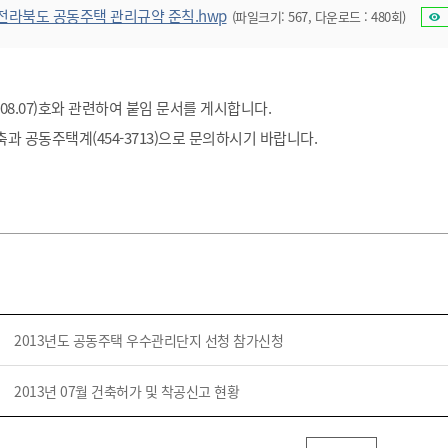
기부자 예우제
전라북도 공동주택 관리규약 준칙.hwp
(파일크기: 567, 다운로드 : 480회)
기부자 명예의 전당
기금사업
군산시 답례품
13.08.07)호와 관련하여 붙임 문서를 게시합니다.
고향사랑기부제 소식
과 공동주택계(454-3713)으로 문의하시기 바랍니다.
2013년도 공동주택 우수관리단지 선청 참가신청
2013년 07월 건축허가 및 착공신고 현황