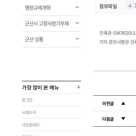
첨부파일
열
행정규제개혁
림
열
군산시 고향사랑기부제
림
건축과-33478(20
열
군산 상품
기타 문의사항은 건축
림
가장 많이 본 메뉴
로그인
이전글
시정소식
다음글
나도한마디