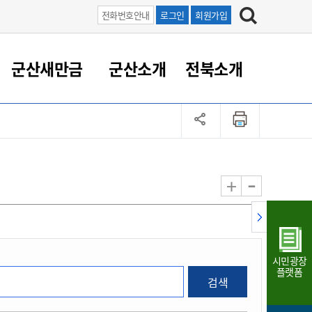
전화번호안내
로그인
회원가입
군산새만금
군산소개
전북소개
정 대응
족관계
부서/업무
RE100의 중심 새만금
도시/공원/주택
산업인프라
정책실명제
토지/건축
읍면동 안내
군산새만금 홍보 영상
조직운영6대지표
농업/축산업
도시재생
지방세
족관계
도시계획/지구단위계획
군산국가산업단지
정책실명제 안내
지방세
도시재생사업
민선8기 농업비전/발전방
공무원 정원
향
-
+
공원녹지
군산2국가산업단지
국민신청실명제안내
지방세환급금신청
도시재생(현장)지원센터
과장급이상 상위직 비율
농산물 유통
식
주택
새만금산업단지
정책실명제 중점관리 대상
지방세 상담챗봇
도시재생시설 현황
공무원 1인당 주민수
가축방역
자료실
자유무역지역
도시재생 공지/행사
현장공무원 비율
동물복지
지방산업단지
재정규모대비 인건비운영
시민광장
농공단지
실국본부수
플랫폼
검색
림 서비
산업단지 지도
내고장 알리미
구
항만/여객/공항/철도/컨벤