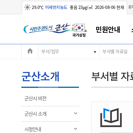
맑음
문
29.0℃
미세먼지농도
좋음 23㎍/㎥
2026-08-06 현재
시
민원안내
민
전
부서/업무
부서별 자료실
군산새만금
민원안내
소통참여
생활복지
경제산업
정보공개
군산소개
전북소개
주
군산에서 시작되는 새만금
전북특별자치도 소개
군산사랑상품권
민원창구안내
정보공개제도
복지/보건
시정알림
군산시 비전
체
권
민원이용안내
시정소식
인구정책
상품권 안내
제도안내
전북특별자치도란?
메
군산소개
부서별 자
민원수수료
시험/채용
통합돌봄
상품권 공지사항
비공개대상정보
전북특별자치도 용어 Q&A
뉴
도
종합민원창구
보도자료
주민복지
상품권 Q&A
불복구제절차
자료실
시
아름다운 배려창구
행사안내
아동/청소년
상품권 이용규약
수수료
열
군산시 비전
홍보영상 게시판
토지정보민원창구
행사일정표
여성/가족
판매대행점 조회
정보공개서식
림
군
대표전화
대표전화
대표전화
대표전화
대표전화
대표전화
대표전화
대표전화
063-454-4000
063-454-4000
063-454-4000
063-454-4000
063-454-4000
063-454-4000
063-454-4000
063-454-4000
열
군산시 소개
무인민원발급기
교육안내
노인복지
지류상품권 재고조회
림
산
보건소식
장애인복지
부서 및 담당자 연락처
부서 및 담당자 연락처
부서 및 담당자 연락처
부서 및 담당자 연락처
부서 및 담당자 연락처
부서 및 담당자 연락처
부서 및 담당자 연락처
부서 및 담당자 연락처
열
시청안내
고시공고
사회서비스(바우처)