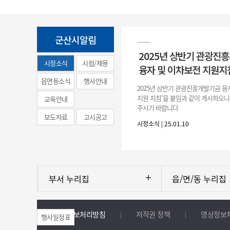
군산시알림
2025년 상반기 관광진
시정소식
시험/채용
융자 및 이차보전 지원지
(municipal
읍면동소식
행사안내
2025년 상반기 관광진흥개발기금 융
news)
지원 지침'을 붙임과 같이 게시하오니
교육안내
주시기 바랍니다
보도자료
고시공고
시정소식 | 25.01.10
부서 누리집
읍/면/동 누리집
개인정보처리방침
저작권 정책
영상정보
행사일정표