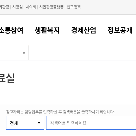
화관광
시장실
시의회
시민광장플랫폼
인구정책
소통참여
생활복지
경제산업
정보공개
새만금 해양거점도시 군산
정보공개 목록/청구
시민참여서비스
여권 민원
기업지원
교육
군산시 소개
군산시 관할권 주요논리
각종 신고/민원
사전정보공표
일자리/창업
차량 민원
상하수도
시청안내
새만금 관할구역 결
주민등록/인감/가
교통안내
기업목록
인사운영
SNS소식
여권발급안내
시민광장플랫폼
교육지원
투자기업 인센티브
정보공개 목록/청구
군산 현황
차량등록사업소 안내
하수도 계획
군산시 명장
사전정보공표
청사종합안내
주민등록/인감/가
시내버스
일반기업 목록
2022년도 통계
조직도
료실
여권 서식
시장에게 바란다
평생교육
기업지원정책
군산의 역사
차량 신규/이전 등록
상수도시설
구인구직
수시공표
전화번호안내
각종서식
택시
사회적경제기업
2023년도 통계
업무
나의민원
학자금대출이자지원
경제 공지/서식
수상현황
저당권 설정/말소 등록
수질검사
청년뜰(청년센터/창업센터)
부서별 팩스번호
시외버스/고속버스
공장 검색
2024년도 통계
부서소
나도한마디
우리아이 꿈탐험 지원사업
기업애로해소SOS
자연지리특성
등록원부 열람/발급
상수도/하수도 요금
시청 오시는 길
철도/항공
2025년도 통계
부서별 
군산시사회적경제지원센터
칭찬합시다
시민정보화교육
강소연구개발특구
행정구역/행정지도
자동차 등록 서식
요금조회납부시스템
여객선
찾고자하는 담당업무를 입력하신 후 검색버튼을 클릭하시기 바랍니다.
설문조사
부모학교예약시스템
자매결연/국제협력 도시
자동차 과태료 조회 및 납부
공공하수처리시설
교통 관련사이트
일자리 지원사업
자원봉사참여
군산어린이시청
군산의 상징
자동차 정기(종합)검사 기
주정차단속 문자알
일자리지원센터
간조회 및 검사예약
스
전자민원창
적극행정
디지털배움터