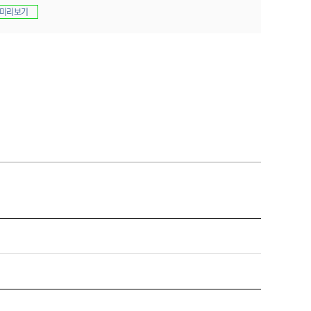
농기계 종합보험
미리보기