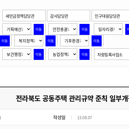
위원회 현황
공공데이터 개방
업무추진비공
군산시 무상교통
공부의 명수
정부24
위원회 명단공개
공공데이터 개방
새만금정책담당관
감사담당관
인구대응담당관
예산/재정
법률정보
국민신문고
건설
부동산
에너지
환경
청소
위생
위원회 회의록 공개
공공데이터 수요조사
민원편람/서식
한눈에 서비스
전자가족관계등록
예산안내
조례규칙 입법예고
경제동향
이동
이동
도로/가로등
부동산 정보
태양광
환경선언문
청소정보
공중위생
재정공시
조례규칙 입법예고(구)
물가정보
자전거
주소/건축/지적/지리정보
가스/석유
인터넷등기소
이동
이동
이동
환경기본정보
대형폐기물 배출신고
위생용품 제조업
결산보고서
법률정보 관련사이트
사회조사
조상땅찾기
국세청홈택스
화학물질 관리지도
공모사업
생활쓰레기 처리요령
식품위생
차량등록사업소
이동
이동
중기지방재정계획
사업체조
위택스
미세먼지 대응
음식물쓰레기 처리요령
문화 콘텐츠업
투자심사
통계연보
부동산통합민원
환경영향평가
폐기물 처리시설 현황
예산낭비신고
청년통계
체육
공공데이터포털
석면해체 건축물정보
보조금 부정수급 신고
주민등록
새올전자민원창구
체육시설 안내
환경오염업소 공개
공유재산
체류외국
전라북도 공동주택 관리규약 준칙 일부개
군산시체육회
환경 관련사이트
재정용어사전
생활체육 공지
군산시 고향사랑기부제
작성일
과
13.08.07
고향사랑기부제 소개
군산상품