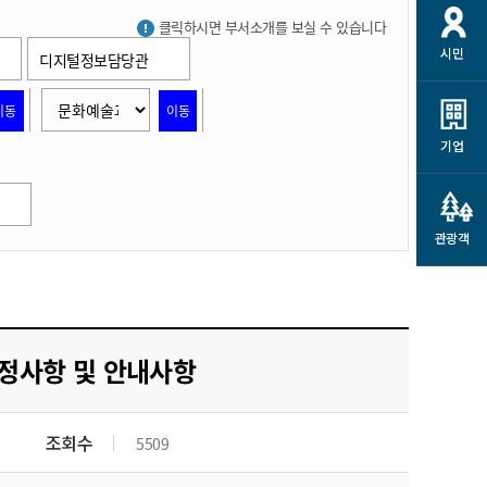
개
재정정보 공개
공공저작물
션
클릭하시면 부서소개를 보실 수 있습니다
시민
디지털정보담당관
통계정보
행정규제개혁
소상공인 지원
민방위/재난안전
시스템
행정규제개혁안내
이동
이동
고유가 피해지원금
민방위
규제신문고
군산사랑배달 배달의명수
기업
재난안전
규제입증요청
카드수수료 지원
풍수해보험
사
규제정보포털
소상공인지원
재해예방
관광객
관련기관 안내
군산시착한가격업소
시민대상보험
통계
영조물 배상보험
인 현황
정사항 및 안내사항
군산시민 안전보험
군산시민 자전거보험
군산 상품
농업인안전보험 농가부담
조회수
5509
 가이드북
금 지원사업