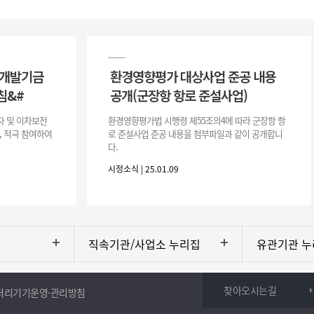
흥개발기금
환경영향평가 대상사업 준공 내용
침&#
공개(군장항 항로 준설사업)
자 및 이차보전
환경영향평가법 시행령 제55조의4에 따라 군장항 항
, 적극 참여하여
로 준설사업 준공 내용을 첨부파일과 같이 공개합니
다.
시정소식 | 25.01.09
직속기관/사업소 누리집
유관기관 누
찾아오시는길
처리기기운영·관리방침