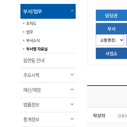
림
계약정보공개
전화번호안내
전화번호안내
전화번호안내
전화번호안내
전화번호안내
전화번호안내
전화번호안내
전화번호안내
군산시보
장사정보
열
부서/업무
담당관
입찰/계약정보
읍면동소식
주민복지 안내서
주요시책
림
수산업
찾아오시는길
찾아오시는길
찾아오시는길
찾아오시는길
찾아오시는길
찾아오시는길
찾아오시는길
찾아오시는길
조직도
용역과제
민원편의제도
웹진 열린군산
시정계획
부서
어업현황
업무
타기관소식
민원 1회방문 처리제
주요업무
수산물 안전정보
부서소식
어디서나 민원처리제
시정백서
군산수산물 소비촉진행사
부서별 자료실
상품권 구매 사용 및 관리
사업소
사전심사 청구제도
군산 특화 수산물
열
읍면동 안내
민원인 후견인제
림
복합민원 상담예약제
열
주요시책
폐업신고 원스톱서비스
림
열
예산/재정
납세자 보호관제도
림
『안심상속』 원스톱 서비
열
스
법률정보
림
작성자
건축
열
통계정보
림