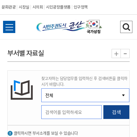
문화관광
시장실
시의회
시민광장플랫폼
인구정책
시
전
검
민
체
색
메
하
-
+
부서별 자료실
주
뉴
기
열
권
기
찾고자하는 담당업무를 입력하신 후 검색버튼을 클릭하
도
시기 바랍니다.
시
군
검색
산
클릭하시면 부서소개를 보실 수 있습니다