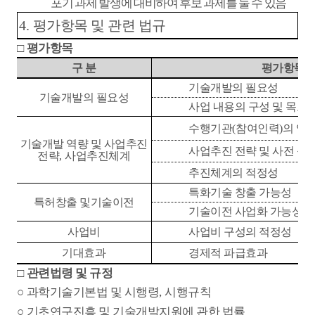
포기 과제 발생에 대비하여 후보 과제를 둘 수 있음
4.
평가항목 및 관련 법규
□
평가항목
구 분
평가항목
기술개발의 필요성
기술개발의 필요성
사업 내용의 구성 및 목표
수행기관
(
참여인력
)
의 업
기술개발 역량 및 사업추진
사업추진 전략 및 사전 준
전략
,
사업추진체계
추진체계의 적정성
특화기술 창출 가능성
특허창출 및기술이전
기술이전 사업화 가능성
사업비
사업비 구성의 적정성
기대효과
경제적 파급효과
□
관련법령 및 규정
○
과학기술기본법 및 시행령
,
시행규칙
○
기초연구진흥 및 기술개발지원에 관한 법률