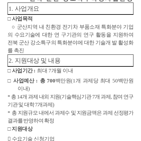
1.
사업개요
□
사업목적
○
군산지역 내 친환경 전기차 부품소재 특화분야 기업
의 수요기술에 대한 연 구기관의 연구 활동을 지원하여
전북 군산 강소특구의 특화분야에 대한 기술개 발 활성화
를 촉진
2.
지원대상 및 내용
□
사업기간
:
최대
7
개월 이내
□
사업예산
:
총
700
백만원
(1
개 과제당 최대
50
백만원
이내
)
*
총
14
개 과제 내외 지원
(
기술핵심기관
7
개 과제
,
참여 연구
기관 및 대학
7
개과제
)
*
총 지원규모 내에서 과제수 및 지원금액은 과제 선정평가
결과를 반영하여 확정
□
지원대상
󰊱
수요기술 신청기업