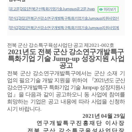
[공고문]2021전북군산특화기업기술Jumpup공고문.hwp
미리보기
[양식1]2021전북군산강소연구개발특구특화기업기술Jumpup지원사업신
청서(기업용).hwp
미리보기
[양식2]2021전북군산강소연구개발특구특화기업기술Jumpup지원사업계
획서(수행기관용).hwp
미리보기
전북 군산 강소특구육성사업단 공고 제
2021-002
호
2021
년도 전북 군산 강소연구개발특구
특화기업 기술
Jump-up
성장지원 사업
공고
전북 군산 강소연구개발특구에서는 군산 소재 기
업의 필요기술 개발 지원을
위하여
『
2021
년도 군산
강소연구개발특구 특화기업 기술
Jump-up
성장지원사
업
』
을
다음과 같이 공고하오니 동 사업에 참여를
희망하는 기업은 공고 내용에 따라 사업을 신청하
.
시기 바랍니다
2021
년
04
월
29
일
연구개발특구진흥재단 이사장
전북 군산 강소특구육성사업단장