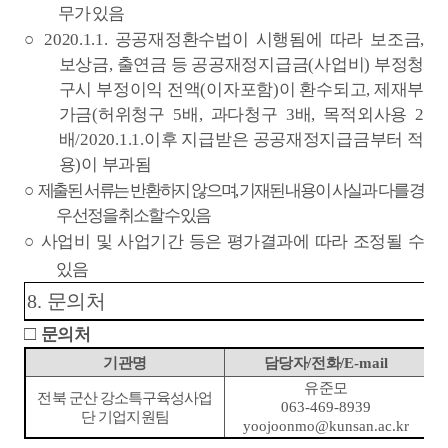
무가 있음
○
2020.1.1.
공공재정환수법이 시행됨에 따라 보조금
,
보상금
,
출연금 등 공공재정지급금
(
사업비
)
부정청
구시 부정이익 전액
(
이자포함
)
이 환수되고
,
제재부
가금
(
허위청구
5
배
,
과다청구
3
배
,
목적외사용
2
배
/2020.1.1.
이후 지급받은 공공재정지급금부터 적
용
)
이 부과됨
○
제출된 서류는 반환하지 않으며
,
기재된 내용이 사실과 다를 경
우 선정을 취소할 수 있음
○
사업비 및 사업기간 등은 평가결과에 따라 조정될 수
있음
8.
문의처
□
문의처
기관명
담당자
/
전화
/E-mail
유준모
전북 군산 강소특구육성사업
063-469-8939
단 기업지원팀
yoojoonmo@kunsan.ac.kr