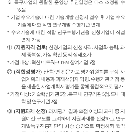
※
특구사업의 원활한 운영상 추진일정은 다소 조정될 수
있음
*
기업 수요기술에 대한 기술개발 신청서 접수 후 기업 수요
기술에 대한 적합 연구개발 수행기관 연계
*
수요기술에 대한 적합 연구수행기관을 신청기업이 직접
연계 가능
①
(
지원자격 검토
)
신청기업의 신청자격
,
사업화 능력
,
과
제 중복성
,
가점 확인 등의 실태조사
*
가점 대상
:
혁신 네트워크
TBM
참여기업
5
점
②
(
적합성평가
)
산
·
학
·
연 전문가로 평가위원회를 구성
,
사
업계획의 내용과 과제책임자 역량
,
수행기관 가점 등
을 제출한 사업계획서 평가를 통해 종합적으로 평가
*
가점 대상
:
기술핵심기관
5
점
,
특구 내 연구기관
5
점
,
도내 대
학 및 연구기관
2
점
③
(
지원과제 선정
)
과제평가 결과
60
점 이상의 과제 중 지
원예산 규모를 고려하여 지원과제를 선정하고 연구
개발특구진흥재단의 최종 승인으로 확정하되 협약