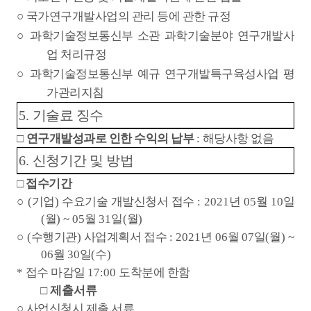
○
국가연구개발사업의 관리 등에 관한 규정
○
과학기술정보통신부 소관 과학기술분야 연구개발사
업 처리규정
○
과학기술정보통신부 예규 연구개발특구육성사업 평
가관리지침
5.
기술료 징수
□
연구개발성과로 인한 수익의 납부
:
해당사항 없음
6.
신청기간 및 방법
□
접수기간
○
(
기업
)
수요기술 개발신청서 접수
: 2021
년
05
월
10
일
(
월
) ~ 05
월
31
일
(
월
)
○
(
수행기관
)
사업계획서 접수
: 2021
년
06
월
07
일
(
월
) ~
06
월
30
일
(
수
)
*
접수 마감일
17:00
도착분에 한함
□
제출서류
○
사업신청시 제출 서류