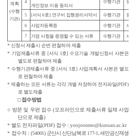
4
수행기관
원
계획
개인정보 이용 동의서
(
수행
5
[
서식
6
호
]
연구
비 집행윤리서약서
수행기관
원
기관
)
6
사업자등록증
수행기관
사
7
가점 사항을 증명할 수 있는 서류
수행기관
사
*
신청서 제출시 순번 편철하여 제출
*
기업제출서류 중
[
서식
1
호
]
수요기술 개발신청서 사본은
별도로 편철하여 제출
*
수행기관제출서류 중
[
서식
3
호
]
사업계획서 사본은 별도
로 편철하여 제출
*
제출하는 모든 서류는 각각 개별 저장하여 전자파일
(PDF)
로 별도제출
□
접수방법
○
방문 및 우편 접수
(
오프라인으로 제출서류 일체 사업
단으로 제출
)
*
별도
전자파일
(PDF)
접수
: yoojoonmo@kunsan.ac.kr
*
접수처
:
(54001)
군산시 산단남북로
177-1,
새만금신재생