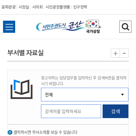
문화관광
시장실
시의회
시민광장플랫폼
인구정책
시
전
검
민
체
색
메
하
-
+
부서별 자료실
주
뉴
기
열
권
기
찾고자하는 담당업무를 입력하신 후 검색버튼을 클릭하
도
시기 바랍니다.
시
군
검색
산
클릭하시면 부서소개를 보실 수 있습니다