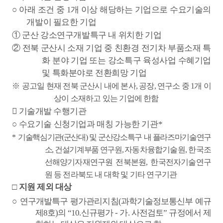
○
아래 조건 중
1
개 이상 해당하는 기업으로 수요기술의
개발이 필요한 기업
①
군산 강소연구개발특구 내 위치한 기업
②
전북 군산시 소재 기업 중 친환경 전기차 부품소재 특
화 분야 기업 또는 강소특구 육성사업 수혜기업
및 특화분야로 전환희망 기업
※
공고일 현재 전북 군산시 내에 본사
,
공장
,
연구소 중
1
개 이
상이 소재하고 있는 기업에 한함
󰊲
기술개발 수행기관
○
수요기술 신청기업과 매칭 가능한 기관
*
*
기술핵심기관
(
군산대
)
및 군산강소특구 내 플라즈마기술연구
소
,
건설기계부품 연구원
,
자동차융합기술원
,
한국조
선해양기자재연구원 전북본원
,
한국전자기술연구
원 등 전라북도 내 대학 및 기타 연구기관
□
지원 제외 대상
○
연구개발특구 평가관리지침
(
과학기술정보통신부 예규
제
8
호
)
의
“10.
신규평가
-
가
.
사전검토
”
규정에서 제