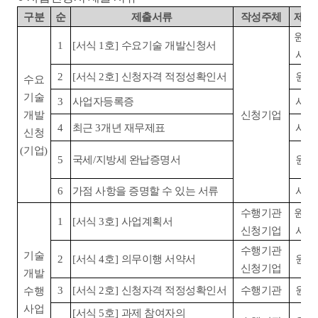
구분
순
제출서류
작성주체
제출
원본
1
[
서식
1
호
]
수요기술 개발신청서
사
2
[
서식
2
호
]
신청자격 적정성확인서
원
수요
기술
3
사업자등록증
사
개발
신청기업
4
최근
3
개년 재무제표
사
신청
(
기업
)
5
국세
/
지방세 완납증명서
원
6
가점 사항을 증명할 수 있는 서류
사
수행기관
원본
1
[
서식
3
호
]
사업계획서
신청기업
사
수행기관
기술
2
[
서식
4
호
]
의무이행 서약서
원
신청기업
개발
3
[
서식
2
호
]
신청자격 적정성확인서
수행기관
원
수행
사업
[
서식
5
호
]
과제 참여자의