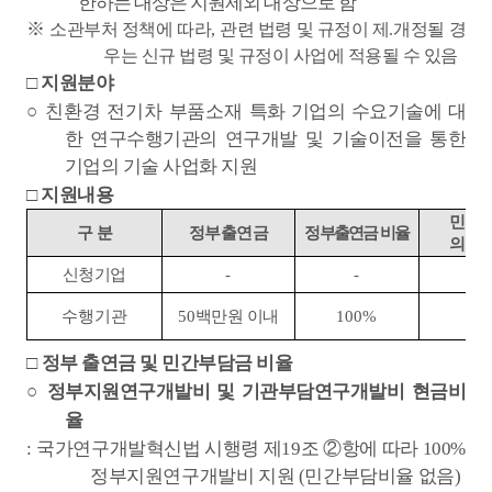
한하는 대상은 지원제외 대상으로 함
※
소관부처 정책에 따라
,
관련 법령 및 규정이 제
.
개정될 경
우는 신규 법령 및 규정이 사업에 적용될 수 있음
□
지원분야
○
친환경 전기차 부품소재
특화 기업의 수요기술에 대
한 연구수행기관의 연구개발 및 기술이전을 통한
기업의 기술 사업화 지원
□
지원내용
민간
구 분
정부출연금
정부출연금 비율
의무
신청기업
-
-
-
수행기관
50
백만원 이내
100%
없
□
정부 출연금 및 민간부담금 비율
○
정부지원연구개발비 및 기관부담연구개발비 현금비
율
:
국가연구개발혁신법 시행령 제
19
조
②
항에 따라
100%
정부지원연구개발비 지원
(
민간부담비율 없음
)