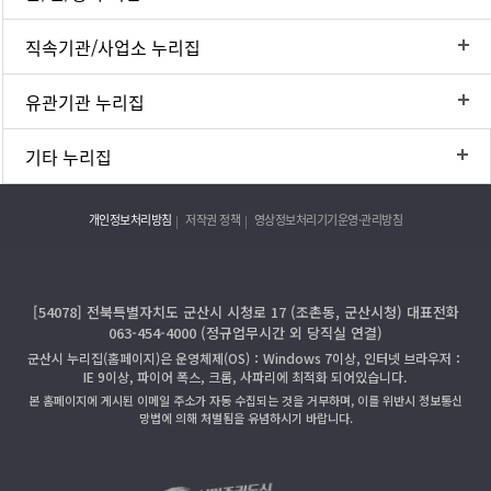
직속기관/사업소 누리집
유관기관 누리집
기타 누리집
개인정보처리방침
저작권 정책
영상정보처리기기운영·관리방침
[54078] 전북특별자치도 군산시 시청로 17 (조촌동, 군산시청) 대표전화
063-454-4000 (정규업무시간 외 당직실 연결)
군산시 누리집(홈페이지)은 운영체제(OS)：Windows 7이상, 인터넷 브라우저：
IE 9이상, 파이어 폭스, 크롬, 사파리에 최적화 되어있습니다.
본 홈페이지에 게시된 이메일 주소가 자동 수집되는 것을 거부하며, 이를 위반시 정보통신
망법에 의해 처벌됨을 유념하시기 바랍니다.