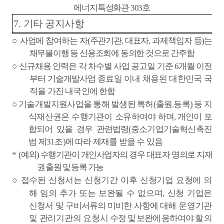
에너지특성화관
303
호
7.
기타 공지사항
○
사업에 참여하는 자
(
주관기관
,
대표자
,
과제책임자 등
)
는
채무불이행 등 신용조회에 동의한 것으로 간주함
○
신규채용 인력은 각 차수별 사업 공고일 기준
6
개월 이전
부터 기술개발사업
종료일 이내 채용된 대한민국 국
적을 가진 내국인에 한함
○
기술개발지원사업을 통해 발생된 특허
(
출원
.
등록
)
등 지
식재산권은 수행
기관이 소유하
여야 하며
,
개인이 포
함되어 있을 경우 관련법령
(
중소기업기술혁신촉진
법 제
31
조
)
에 따라 제재를 받을 수 있음
*
(
예외
)
수행기관이 개인사업자의 경우 대표자 명의로 지재
권 출원 및 등록 가능
○
접수된 신청서는 신청기간 이후 신청기업 요청에 의
해 임의 추가
또는 보완될 수 없으며
,
신청 기업은
신청서 및 구비서류의 미비한 사항에 대해
운영기관
및 관리기관의 요청시
수정 및 보완에 응하여야 할 의