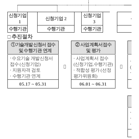
신청기업
신청기업
신청기업
2
신
1
3
수행기관
수행기관
수행기관
수
□
추진절차
①
기술개발 신청서 접수
②
사업계획서접수
③
및
수행기관 연계
및 평가
∙
수요기술 개발신청서
∙
사업계획서 접수
∙
특
접수
(
신청기업
)
(
신청기업
,
수행기관
)


(
평
∙
지원자격 검토
∙
적합성 평가
(
선정
∙
협
∙
수행기관 연계
평가위원회
)
05.17 ~ 05.31
06.01 ~ 06.31
∙
성
∙
성
∙
사업