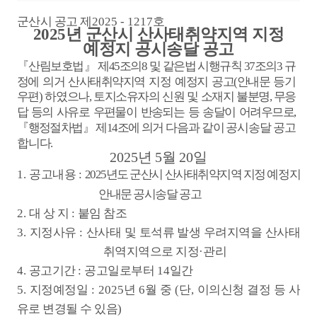
군산시 공고 제
2025 - 1217
호
2025
년 군산시 산사태취약지역 지정
예정지 공시송달 공고
『
산림보호법
』
제
45
조의
8
및 같은법 시행규칙
37
조의
3
규
정에 의거 산사태취약지역
지정
예정지 공고
(
안내문 등기
우편
)
하였으나
,
토지소유자의 신원 및 소재지 불분명
,
무응
답 등의
사유로 우편물이 반송되는 등 송달이 어려우므로
,
『
행정절차법
』
제
14
조에
의거 다음과 같이 공시송달 공고
합니다
.
2025
년
5
월
20
일
1.
공고내용
:
2025
년도 군산시 산사태취약지역 지정 예정지
안내문 공시송달 공
고
2.
대 상 지
:
붙임 참조
3.
지정사
유
:
산사태 및 토석류 발생 우려지역을 산사태
취역지역으로 지정
·
관리
4.
공고기간
:
공고일로부터
14
일간
5.
지정예정일
: 2025
년
6
월 중
(
단
,
이의신청 결정 등 사
유로 변경될 수 있음
)