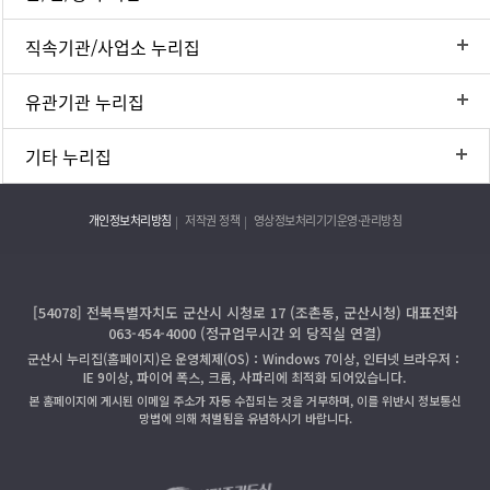
직속기관/사업소 누리집
유관기관 누리집
기타 누리집
개인정보처리방침
저작권 정책
영상정보처리기기운영·관리방침
[54078] 전북특별자치도 군산시 시청로 17 (조촌동, 군산시청) 대표전화
063-454-4000 (정규업무시간 외 당직실 연결)
군산시 누리집(홈페이지)은 운영체제(OS)：Windows 7이상, 인터넷 브라우저：
IE 9이상, 파이어 폭스, 크롬, 사파리에 최적화 되어있습니다.
본 홈페이지에 게시된 이메일 주소가 자동 수집되는 것을 거부하며, 이를 위반시 정보통신
망법에 의해 처벌됨을 유념하시기 바랍니다.