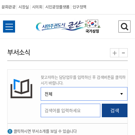
문화관광
시장실
시의회
시민광장플랫폼
인구정책
시
전
검
민
체
색
메
하
-
+
부서소식
주
뉴
기
열
권
기
찾고자하는 담당업무를 입력하신 후 검색버튼을 클릭하
도
시기 바랍니다.
시
군
검색
산
클릭하시면 부서소개를 보실 수 있습니다