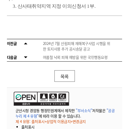
3.
산사태취약지역 지정 이의신청서
1
부
.
이전글
2024년 7월 산림피해 재해복구사업 시행을 위
한 토지사용 추가 공시송달 공고
다음글
여름철 낙뢰 피해 예방을 위한 국민행동요령
목록
군산시청 경암동 행정민원계에서 제작한
"부서소식"
저작물은
"공공
누리 제 4 유형"
에 따라 이용 할 수 있습니다.
제 4 유형: 출처표시+상업적 이용금지+변경금지
출처표시