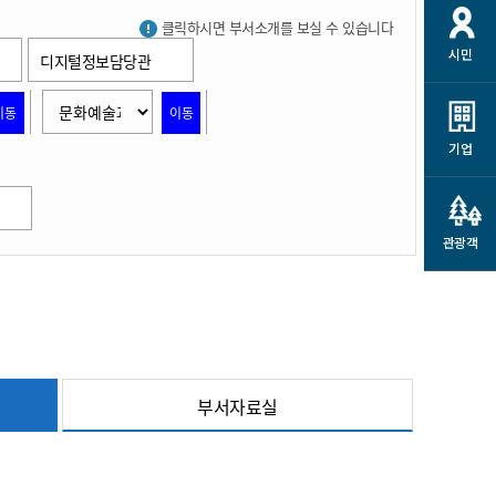
개
재정정보 공개
공공저작물
션
클릭하시면 부서소개를 보실 수 있습니다
시민
디지털정보담당관
통계정보
행정규제개혁
소상공인 지원
민방위/재난안전
시스템
행정규제개혁안내
이동
이동
고유가 피해지원금
민방위
규제신문고
군산사랑배달 배달의명수
기업
재난안전
규제입증요청
카드수수료 지원
풍수해보험
사
규제정보포털
소상공인지원
재해예방
관광객
관련기관 안내
군산시착한가격업소
시민대상보험
통계
영조물 배상보험
인 현황
군산시민 안전보험
부서자료실
군산시민 자전거보험
군산 상품
농업인안전보험 농가부담
 가이드북
금 지원사업