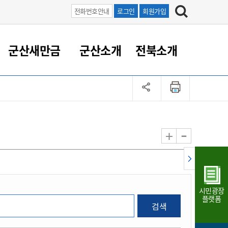
전화번호안내
로그인
회원가입
군산새만금
군산소개
전북소개
정 대응
족관계
부서/업무
RE100의 중심 새만금
도시/공원/주택
산업인프라
정책실명제
토지/건축
읍면동 안내
군산새만금 홍보 영상
조직운영6대지표
농업/축산업
도시재생
지방세
족관계
도시계획/지구단위계획
군산국가산업단지
정책실명제 안내
지방세
도시재생사업
민선8기 농업비전/발전방
공무원 정원
향
-
+
공원녹지
군산2국가산업단지
국민신청실명제안내
지방세환급금신청
도시재생(현장)지원센터
과장급이상 상위직 비율
농산물 유통
식
주택
새만금산업단지
정책실명제 중점관리 대상
지방세 상담챗봇
도시재생시설 현황
공무원 1인당 주민수
가축방역
자료실
자유무역지역
도시재생 공지/행사
현장공무원 비율
동물복지
지방산업단지
재정규모대비 인건비운영
시민광장
농공단지
실국본부수
플랫폼
검색
림 서비
산업단지 지도
내고장 알리미
구
항만/여객/공항/철도/컨벤