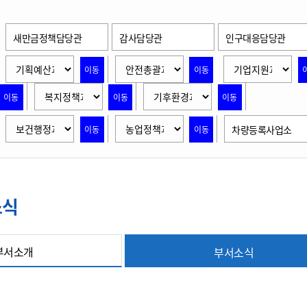
위원회 현황
공공데이터 개방
업무추진비공
군산시 무상교통
공부의 명수
정부24
위원회 명단공개
공공데이터 개방
새만금정책담당관
감사담당관
인구대응담당관
예산/재정
법률정보
국민신문고
건설
부동산
에너지
환경
청소
위생
위원회 회의록 공개
공공데이터 수요조사
민원편람/서식
한눈에 서비스
전자가족관계등록
예산안내
조례규칙 입법예고
경제동향
이동
이동
도로/가로등
부동산 정보
태양광
환경선언문
청소정보
공중위생
재정공시
조례규칙 입법예고(구)
물가정보
자전거
주소/건축/지적/지리정보
가스/석유
인터넷등기소
이동
이동
이동
환경기본정보
대형폐기물 배출신고
위생용품 제조업
결산보고서
법률정보 관련사이트
사회조사
조상땅찾기
국세청홈택스
화학물질 관리지도
공모사업
생활쓰레기 처리요령
식품위생
차량등록사업소
이동
이동
중기지방재정계획
사업체조
위택스
미세먼지 대응
음식물쓰레기 처리요령
문화 콘텐츠업
투자심사
통계연보
부동산통합민원
환경영향평가
폐기물 처리시설 현황
예산낭비신고
청년통계
체육
공공데이터포털
석면해체 건축물정보
보조금 부정수급 신고
주민등록
소식
새올전자민원창구
체육시설 안내
환경오염업소 공개
공유재산
체류외국
군산시체육회
환경 관련사이트
재정용어사전
부서소개
부서소식
생활체육 공지
군산시 고향사랑기부제
고향사랑기부제 소개
군산상품