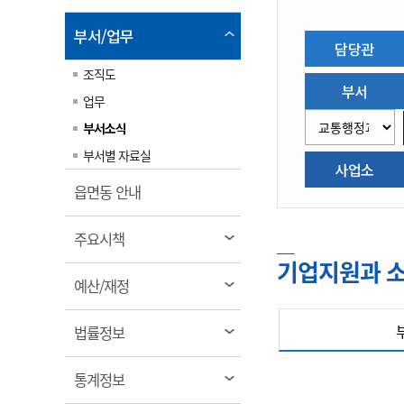
림
계약정보공개
전화번호안내
전화번호안내
전화번호안내
전화번호안내
전화번호안내
전화번호안내
전화번호안내
전화번호안내
군산시보
장사정보
열
부서/업무
담당관
입찰/계약정보
읍면동소식
주민복지 안내서
주요시책
림
수산업
찾아오시는길
찾아오시는길
찾아오시는길
찾아오시는길
찾아오시는길
찾아오시는길
찾아오시는길
찾아오시는길
조직도
용역과제
민원편의제도
웹진 열린군산
시정계획
부서
어업현황
업무
타기관소식
민원 1회방문 처리제
주요업무
수산물 안전정보
부서소식
어디서나 민원처리제
시정백서
군산수산물 소비촉진행사
부서별 자료실
상품권 구매 사용 및 관리
사업소
사전심사 청구제도
군산 특화 수산물
열
읍면동 안내
민원인 후견인제
림
복합민원 상담예약제
열
주요시책
폐업신고 원스톱서비스
림
기업지원과 
열
예산/재정
납세자 보호관제도
림
『안심상속』 원스톱 서비
열
스
법률정보
림
열
통계정보
림