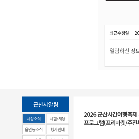
최근수정일
20
열람하신
정보
군산시알림
2026 군산시간여행축제
시정소식
시험/채용
프로그램(프리마켓/주전
(municipal
읍면동소식
행사안내
news)