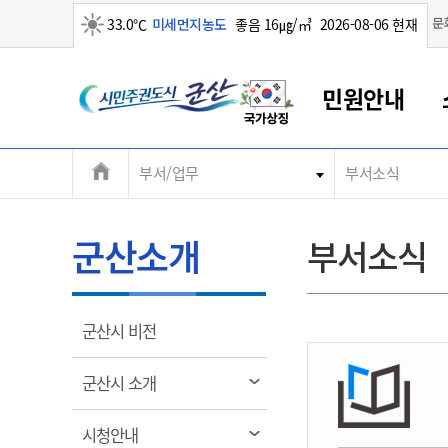
맑음
문
33.0℃
미세먼지농도
좋음 16㎍/㎥
2026-08-06 현재
시
민원안내
민
전
부서/업무
부서소식
군산새만금
민원안내
소통참여
생활복지
경제산업
정보공개
군산소개
전북소개
주
군산에서 시작되는 새만금
전북특별자치도 소개
군산사랑상품권
민원창구안내
정보공개제도
복지/보건
시정알림
군산시 비전
체
권
민원이용안내
시정소식
인구정책
상품권 안내
제도안내
전북특별자치도란?
메
군산소개
부서소식
민원수수료
시험/채용
통합돌봄
상품권 공지사항
비공개대상정보
전북특별자치도 용어 Q&A
뉴
도
종합민원창구
보도자료
주민복지
상품권 Q&A
불복구제절차
자료실
시
아름다운 배려창구
행사안내
아동/청소년
상품권 이용규약
수수료
열
군산시 비전
홍보영상 게시판
토지정보민원창구
행사일정표
여성/가족
판매대행점 조회
정보공개서식
림
군
대표전화
대표전화
대표전화
대표전화
대표전화
대표전화
대표전화
대표전화
063-454-4000
063-454-4000
063-454-4000
063-454-4000
063-454-4000
063-454-4000
063-454-4000
063-454-4000
열
군산시 소개
무인민원발급기
교육안내
노인복지
지류상품권 재고조회
림
산
보건소식
장애인복지
부서 및 담당자 연락처
부서 및 담당자 연락처
부서 및 담당자 연락처
부서 및 담당자 연락처
부서 및 담당자 연락처
부서 및 담당자 연락처
부서 및 담당자 연락처
부서 및 담당자 연락처
열
시청안내
고시공고
사회서비스(바우처)