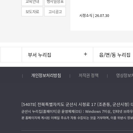
교육안내
행사일정표
보도자료
고시공고
시정소식 | 26.07.30
부서 누리집
읍/면/동 누리집
개인정보처리방침
저작권 정책
영상정보
[54078] 전북특별자치도 군산시 시청로 17 (조촌동, 군산시청) 
군산시 누리집(홈페이지)은 운영체제(OS)：Windows 7이상, 인터넷 브라우
본 홈페이지에 게시된 이메일 주소가 자동 수집되는 것을 거부하며, 이를 위반시 정