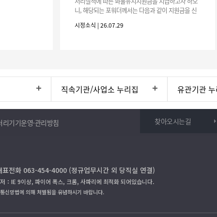
처리실적에 따른 화물유치지원금을 지급하고자 하오
니, 해당되는 포워더께서는 다음과 같이 지원금을 신
청하시기 바랍니다. 1. 해당기간 : ‘25. 11. 1. ~ '26. 4.
시정소식 | 26.07.29
30.(6개
직속기관/사업소 누리집
유관기관 누
찾아오시는길
처리기기운영·관리방침
대표전화 063-454-4000 (정규업무시간 외 당직실 연결)
저：IE 9이상, 파이어 폭스, 크롬, 사파리에 최적화 되어있습니다.
보통신망법에 의해 처벌됨을 유념하시기 바랍니다.