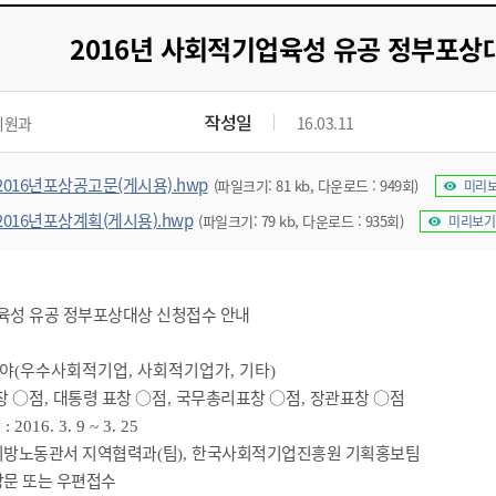
기부자 예우제
기부자 명예의 전당
2016년 사회적기업육성 유공 정부포상
기금사업
군산시 답례품
작성일
지원과
16.03.11
고향사랑기부제 소식
2016년포상공고문(게시용).hwp
(파일크기: 81 kb, 다운로드 : 949회)
미리
2016년포상계획(게시용).hwp
(파일크기: 79 kb, 다운로드 : 935회)
미리보기
육성 유공 정부포상대상 신청접수 안내
야
우수사회적기업
사회적기업가
기타
(
,
,
)
창
○
점
대통령 표창
○
점
국무총리표창
○
점
장관표창
○
점
,
,
,
간
: 2016. 3. 9 ~ 3. 25
지방노동관서 지역협력과
팀
한국사회적기업진흥원 기획홍보팀
(
),
방문 또는 우편접수