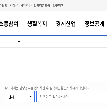
화관광
시장실
시의회
시민광장플랫폼
인구정책
소통참여
생활복지
경제산업
정보공개
새만금 해양거점도시 군산
정보공개 목록/청구
시민참여서비스
여권 민원
기업지원
교육
군산시 소개
군산시 관할권 주요논리
각종 신고/민원
사전정보공표
일자리/창업
차량 민원
상하수도
시청안내
새만금 관할구역 결
주민등록/인감/가
교통안내
기업목록
인사운영
SNS소식
여권발급안내
시민광장플랫폼
교육지원
투자기업 인센티브
정보공개 목록/청구
군산 현황
차량등록사업소 안내
하수도 계획
군산시 명장
사전정보공표
청사종합안내
주민등록/인감/가
시내버스
일반기업 목록
2022년도 통계
조직도
여권 서식
시장에게 바란다
평생교육
기업지원정책
군산의 역사
차량 신규/이전 등록
상수도시설
구인구직
수시공표
전화번호안내
각종서식
택시
사회적경제기업
2023년도 통계
업무
나의민원
학자금대출이자지원
경제 공지/서식
수상현황
저당권 설정/말소 등록
수질검사
청년뜰(청년센터/창업센터)
부서별 팩스번호
시외버스/고속버스
공장 검색
2024년도 통계
부서소
나도한마디
우리아이 꿈탐험 지원사업
기업애로해소SOS
자연지리특성
등록원부 열람/발급
상수도/하수도 요금
시청 오시는 길
철도/항공
2025년도 통계
부서별 
군산시사회적경제지원센터
칭찬합시다
시민정보화교육
강소연구개발특구
행정구역/행정지도
자동차 등록 서식
요금조회납부시스템
여객선
찾고자하는 담당업무를 입력하신 후 검색버튼을 클릭하시기 바랍니다.
설문조사
부모학교예약시스템
자매결연/국제협력 도시
자동차 과태료 조회 및 납부
공공하수처리시설
교통 관련사이트
일자리 지원사업
자원봉사참여
군산어린이시청
군산의 상징
자동차 정기(종합)검사 기
주정차단속 문자알
일자리지원센터
간조회 및 검사예약
스
전자민원창
적극행정
디지털배움터