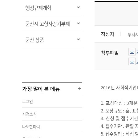
열
행정규제개혁
림
열
군산시 고향사랑기부제
림
작성자
투자
열
군산 상품
림
첨부파일
년 사회적기업
가장 많이 본 메뉴
2016
로그인
1. 포상대상
개분
: 3
2. 포상규모
훈
표
:
,
시정소식
3. 신청 및 접수기
4. 접수기관
관할 
나도한마디
:
5. 접수방법
직접 
: