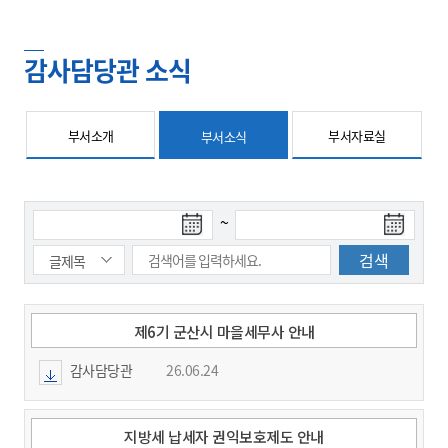
감사담당관 소식
부서소개
부서자료실
부서소식
검
검
~
색
색
시
종
작
료
일
일
제6기 군산시 마을세무사 안내
감사담당관
26.06.24
지방세 납세자 권익보호제도 안내