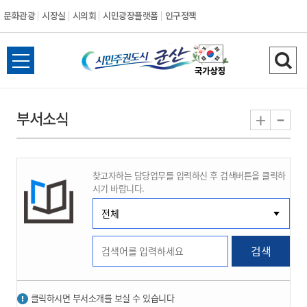
문화관광
시장실
시의회
시민광장플랫폼
인구정책
시
전
검
민
체
색
메
하
-
+
부서소식
주
뉴
기
열
권
기
찾고자하는 담당업무를 입력하신 후 검색버튼을 클릭하
도
시기 바랍니다.
시
군
검색
산
클릭하시면 부서소개를 보실 수 있습니다