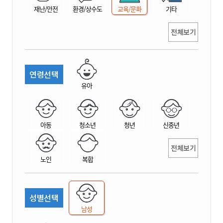
재난/안전
환경/상수도
교육/문화
기타
전체보기
연령선택
유아
아동
청소년
청년
신중년
전체보기
노인
복합
성별선택
남성