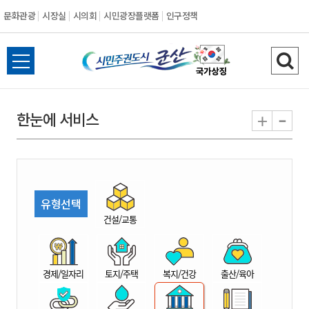
문화관광
시장실
시의회
시민광장플랫폼
인구정책
시
전
검
민
체
색
메
하
-
+
한눈에 서비스
주
뉴
기
열
권
기
도
유형선택
시
건설/교통
군
경제/일자리
토지/주택
복지/건강
출산/육아
산