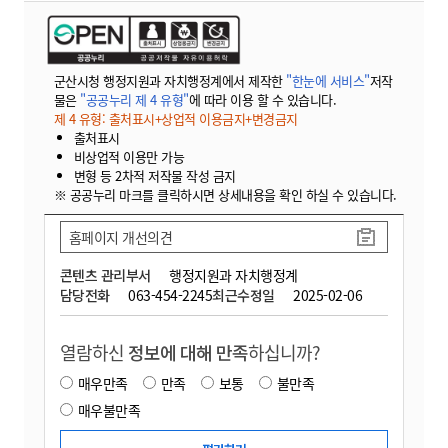
군산시청 행정지원과 자치행정계에서 제작한
"한눈에 서비스"
저작
물은
"공공누리 제 4 유형"
에 따라 이용 할 수 있습니다.
제 4 유형: 출처표시+상업적 이용금지+변경금지
출처표시
비상업적 이용만 가능
변형 등 2차적 저작물 작성 금지
※ 공공누리 마크를 클릭하시면 상세내용을 확인 하실 수 있습니다.
홈페이지 개선의견
콘텐츠 관리부서
행정지원과 자치행정계
담당전화
063-454-2245
최근수정일
2025-02-06
열람하신
정보에 대해 만족
하십니까?
매우만족
만족
보통
불만족
매우불만족