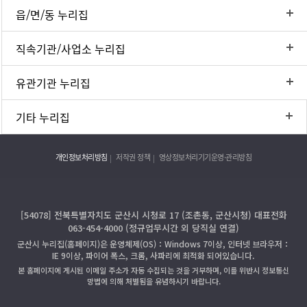
읍/면/동 누리집
직속기관/사업소 누리집
유관기관 누리집
기타 누리집
개인정보처리방침
저작권 정책
영상정보처리기기운영·관리방침
[54078] 전북특별자치도 군산시 시청로 17 (조촌동, 군산시청) 대표전화
063-454-4000 (정규업무시간 외 당직실 연결)
군산시 누리집(홈페이지)은 운영체제(OS)：Windows 7이상, 인터넷 브라우저：
IE 9이상, 파이어 폭스, 크롬, 사파리에 최적화 되어있습니다.
본 홈페이지에 게시된 이메일 주소가 자동 수집되는 것을 거부하며, 이를 위반시 정보통신
망법에 의해 처벌됨을 유념하시기 바랍니다.