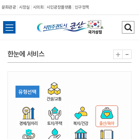
문화관광
시장실
시의회
시민광장플랫폼
인구정책
시
전
검
민
체
색
메
하
-
+
한눈에 서비스
주
뉴
기
열
권
기
도
유형선택
시
건설/교통
군
경제/일자리
토지/주택
복지/건강
출산/육아
산