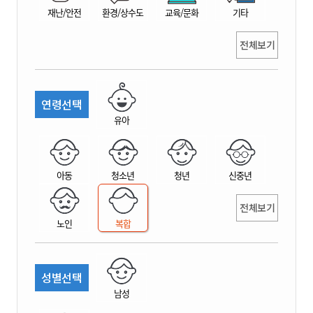
재난/안전
환경/상수도
교육/문화
기타
전체보기
연령선택
유아
아동
청소년
청년
신중년
전체보기
노인
복합
성별선택
남성