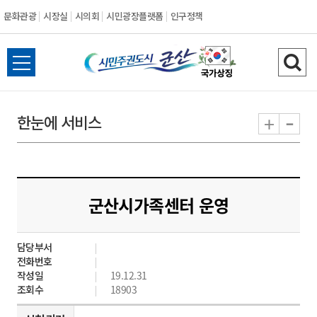
문화관광
시장실
시의회
시민광장플랫폼
인구정책
시
전
검
민
체
색
메
하
-
+
한눈에 서비스
주
뉴
기
열
권
기
도
군산시가족센터 운영
시
담당부서
군
전화번호
작성일
19.12.31
산
조회수
18903