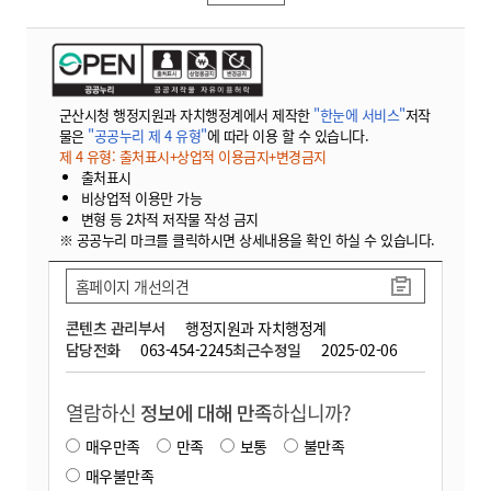
군산시청 행정지원과 자치행정계에서 제작한
"한눈에 서비스"
저작
물은
"공공누리 제 4 유형"
에 따라 이용 할 수 있습니다.
제 4 유형: 출처표시+상업적 이용금지+변경금지
출처표시
비상업적 이용만 가능
변형 등 2차적 저작물 작성 금지
※ 공공누리 마크를 클릭하시면 상세내용을 확인 하실 수 있습니다.
홈페이지 개선의견
콘텐츠 관리부서
행정지원과 자치행정계
담당전화
063-454-2245
최근수정일
2025-02-06
열람하신
정보에 대해 만족
하십니까?
매우만족
만족
보통
불만족
매우불만족